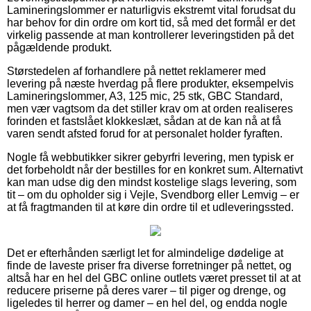
Lamineringslommer er naturligvis ekstremt vital forudsat du
har behov for din ordre om kort tid, så med det formål er det
virkelig passende at man kontrollerer leveringstiden på det
pågældende produkt.
Størstedelen af forhandlere på nettet reklamerer med
levering på næste hverdag på flere produkter, eksempelvis
Lamineringslommer, A3, 125 mic, 25 stk, GBC Standard,
men vær vagtsom da det stiller krav om at orden realiseres
forinden et fastslået klokkeslæt, sådan at de kan nå at få
varen sendt afsted forud for at personalet holder fyraften.
Nogle få webbutikker sikrer gebyrfri levering, men typisk er
det forbeholdt når der bestilles for en konkret sum. Alternativt
kan man udse dig den mindst kostelige slags levering, som
tit – om du opholder sig i Vejle, Svendborg eller Lemvig – er
at få fragtmanden til at køre din ordre til et udleveringssted.
Det er efterhånden særligt let for almindelige dødelige at
finde de laveste priser fra diverse forretninger på nettet, og
altså har en hel del GBC online outlets været presset til at at
reducere priserne på deres varer – til piger og drenge, og
ligeledes til herrer og damer – en hel del, og endda nogle