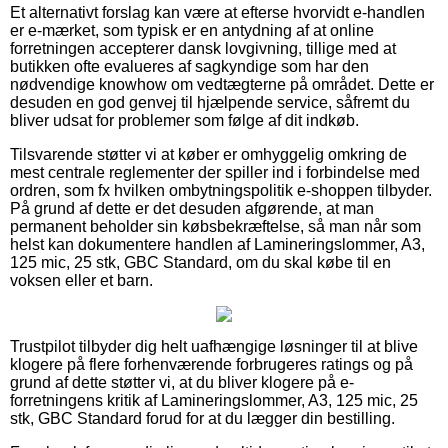
Et alternativt forslag kan være at efterse hvorvidt e-handlen
er e-mærket, som typisk er en antydning af at online
forretningen accepterer dansk lovgivning, tillige med at
butikken ofte evalueres af sagkyndige som har den
nødvendige knowhow om vedtægterne på området. Dette er
desuden en god genvej til hjælpende service, såfremt du
bliver udsat for problemer som følge af dit indkøb.
Tilsvarende støtter vi at køber er omhyggelig omkring de
mest centrale reglementer der spiller ind i forbindelse med
ordren, som fx hvilken ombytningspolitik e-shoppen tilbyder.
På grund af dette er det desuden afgørende, at man
permanent beholder sin købsbekræftelse, så man når som
helst kan dokumentere handlen af Lamineringslommer, A3,
125 mic, 25 stk, GBC Standard, om du skal købe til en
voksen eller et barn.
Trustpilot tilbyder dig helt uafhængige løsninger til at blive
klogere på flere forhenværende forbrugeres ratings og på
grund af dette støtter vi, at du bliver klogere på e-
forretningens kritik af Lamineringslommer, A3, 125 mic, 25
stk, GBC Standard forud for at du lægger din bestilling.