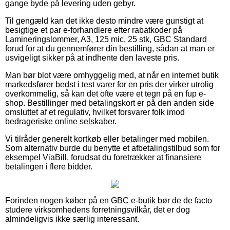
gange byde på levering uden gebyr.
Til gengæld kan det ikke desto mindre være gunstigt at
besigtige et par e-forhandlere efter rabatkoder på
Lamineringslommer, A3, 125 mic, 25 stk, GBC Standard
forud for at du gennemfører din bestilling, sådan at man er
usvigeligt sikker på at indhente den laveste pris.
Man bør blot være omhyggelig med, at når en internet butik
markedsfører bedst i test varer for en pris der virker utrolig
overkommelig, så kan det ofte være et tegn på en fup e-
shop. Bestillinger med betalingskort er på den anden side
omsluttet af et regulativ, hvilket forsvarer folk imod
bedrageriske online selskaber.
Vi tilråder generelt kortkøb eller betalinger med mobilen.
Som alternativ burde du benytte et afbetalingstilbud som for
eksempel ViaBill, forudsat du foretrækker at finansiere
betalingen i flere bidder.
Forinden nogen køber på en GBC e-butik bør de de facto
studere virksomhedens forretningsvilkår, det er dog
almindeligvis ikke særlig interessant.