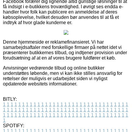
Facebook forærer dig lignende altid gunstige løsninger til at
få indsigt i e-butikkens troværdighed. I øvrigt ses endda e-
handler hvor folk kan publicere en anmeldelse af deres
købsoplevelse, hvilket desuden bør anvendes til at få et
indtryk af hvor glade kunderne er.
Denne hjemmeside er reklamefinansieret. Vi har
samarbejdsaftaler med forskellige firmaer på nettet idet vi
præsenterer butikkernes tilbud, og indtjener provision under
forudsætning af at en af vores brugere fuldfører et køb.
Anvisninger vedrørende tilbud og online butikker
understøttes løbende, men vi kan ikke stilles ansvarlig for
rettelser der muligvis er udarbejdet siden vi nyligst
opdaterede websitets informationer.
BITLY:
1
1
1
1
1
1
1
1
1
1
1
1
1
1
1
1
1
1
1
1
1
1
1
1
1
1
1
1
1
1
1
1
1
1
1
1
1
1
1
1
1
1
1
1
1
1
1
1
1
1
1
1
1
1
1
1
1
1
1
1
1
1
1
1
1
1
1
1
1
1
1
1
1
1
1
1
1
1
1
1
1
1
1
1
1
1
1
1
1
1
1
1
1
1
1
1
1
1
1
1
SPOTIFY:
1
1
1
1
1
1
1
1
1
1
1
1
1
1
1
1
1
1
1
1
1
1
1
1
1
1
1
1
1
1
1
1
1