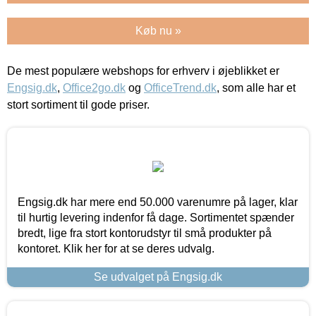
Køb nu »
De mest populære webshops for erhverv i øjeblikket er
Engsig.dk
,
Office2go.dk
og
OfficeTrend.dk
, som alle har et
stort sortiment til gode priser.
Engsig.dk har mere end 50.000 varenumre på lager, klar
til hurtig levering indenfor få dage. Sortimentet spænder
bredt, lige fra stort kontorudstyr til små produkter på
kontoret. Klik her for at se deres udvalg.
Se udvalget på Engsig.dk