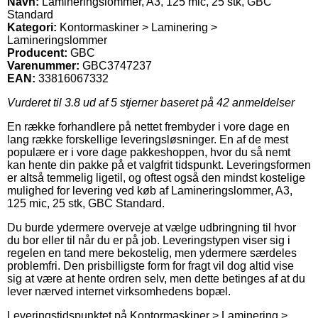
Navn:
Lamineringslommer, A3, 125 mic, 25 stk, GBC
Standard
Kategori:
Kontormaskiner > Laminering >
Lamineringslommer
Producent:
GBC
Varenummer:
GBC3747237
EAN:
33816067332
Vurderet til
3.8
ud af 5 stjerner baseret på
42
anmeldelser
En række forhandlere på nettet frembyder i vore dage en
lang række forskellige leveringsløsninger. En af de mest
populære er i vore dage pakkeshoppen, hvor du så nemt
kan hente din pakke på et valgfrit tidspunkt. Leveringsformen
er altså temmelig ligetil, og oftest også den mindst kostelige
mulighed for levering ved køb af Lamineringslommer, A3,
125 mic, 25 stk, GBC Standard.
Du burde ydermere overveje at vælge udbringning til hvor
du bor eller til når du er på job. Leveringstypen viser sig i
regelen en tand mere bekostelig, men ydermere særdeles
problemfri. Den prisbilligste form for fragt vil dog altid vise
sig at være at hente ordren selv, men dette betinges af at du
lever nærved internet virksomhedens bopæl.
Leveringstidspunktet på Kontormaskiner > Laminering >