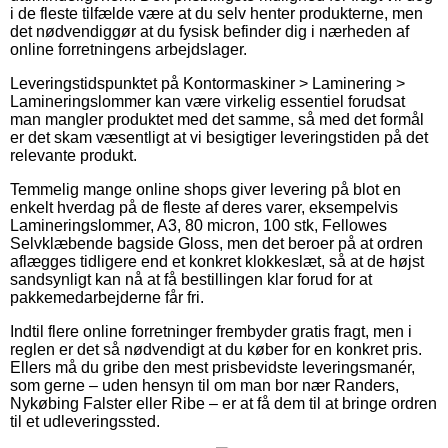
i de fleste tilfælde være at du selv henter produkterne, men
det nødvendiggør at du fysisk befinder dig i nærheden af
online forretningens arbejdslager.
Leveringstidspunktet på Kontormaskiner > Laminering >
Lamineringslommer kan være virkelig essentiel forudsat
man mangler produktet med det samme, så med det formål
er det skam væsentligt at vi besigtiger leveringstiden på det
relevante produkt.
Temmelig mange online shops giver levering på blot en
enkelt hverdag på de fleste af deres varer, eksempelvis
Lamineringslommer, A3, 80 micron, 100 stk, Fellowes
Selvklæbende bagside Gloss, men det beroer på at ordren
aflægges tidligere end et konkret klokkeslæt, så at de højst
sandsynligt kan nå at få bestillingen klar forud for at
pakkemedarbejderne får fri.
Indtil flere online forretninger frembyder gratis fragt, men i
reglen er det så nødvendigt at du køber for en konkret pris.
Ellers må du gribe den mest prisbevidste leveringsmanér,
som gerne – uden hensyn til om man bor nær Randers,
Nykøbing Falster eller Ribe – er at få dem til at bringe ordren
til et udleveringssted.