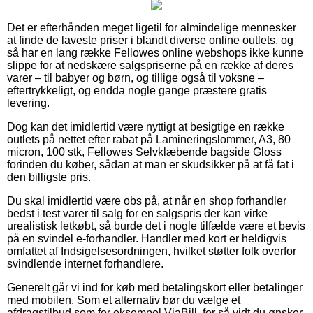
Det er efterhånden meget ligetil for almindelige mennesker
at finde de laveste priser i blandt diverse online outlets, og
så har en lang række Fellowes online webshops ikke kunne
slippe for at nedskære salgspriserne på en række af deres
varer – til babyer og børn, og tillige også til voksne –
eftertrykkeligt, og endda nogle gange præstere gratis
levering.
Dog kan det imidlertid være nyttigt at besigtige en række
outlets på nettet efter rabat på Lamineringslommer, A3, 80
micron, 100 stk, Fellowes Selvklæbende bagside Gloss
forinden du køber, sådan at man er skudsikker på at få fat i
den billigste pris.
Du skal imidlertid være obs på, at når en shop forhandler
bedst i test varer til salg for en salgspris der kan virke
urealistisk letkøbt, så burde det i nogle tilfælde være et bevis
på en svindel e-forhandler. Handler med kort er heldigvis
omfattet af Indsigelsesordningen, hvilket støtter folk overfor
svindlende internet forhandlere.
Generelt går vi ind for køb med betalingskort eller betalinger
med mobilen. Som et alternativ bør du vælge et
afdragstilbud som for eksempel ViaBill, for så vidt du ønsker