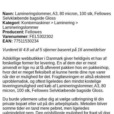
Navn:
Lamineringslommer, A3, 80 micron, 100 stk, Fellowes
Selvklæbende bagside Gloss
Kategori:
Kontormaskiner > Laminering >
Lamineringslommer
Producent:
Fellowes
Varenummer:
FEL5302302
EAN:
77511530234
Vurderet til
4.8
ud af 5 stjerner baseret på
16
anmeldelser
Adskillige webbutikker i Danmark giver heldigvis et hav af
forskellige former for levering. En af dem der er mest
anvendt er lige nu at få afleveret pakken hos en pakkeshop,
hvor det er meget fleksibelt at kunne hente dine nye varer
når der er mulighed for det. Fragtløsningen er altså ekstremt
uproblematisk, og oftest ligeledes den mindst kostelige
leveringsmulighed ved køb af Lamineringslommer, A3, 80
micron, 100 stk, Fellowes Selvklæbende bagside Gloss.
Du burde ydermere udse dig at vælge udbringning til din
private bopæl eller ud på din arbejdsplads. Metoden bliver
somme tider en tand mere pebret, men ligeledes
ualmindeligt nem. Den prisbilligste mulighed for fragt vil dog