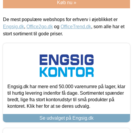
Køb nu »
De mest populære webshops for erhverv i øjeblikket er
Engsig.dk
,
Office2go.dk
og
OfficeTrend.dk
, som alle har et
stort sortiment til gode priser.
Engsig.dk har mere end 50.000 varenumre på lager, klar
til hurtig levering indenfor få dage. Sortimentet spænder
bredt, lige fra stort kontorudstyr til små produkter på
kontoret. Klik her for at se deres udvalg.
Se udvalget på Engsig.dk