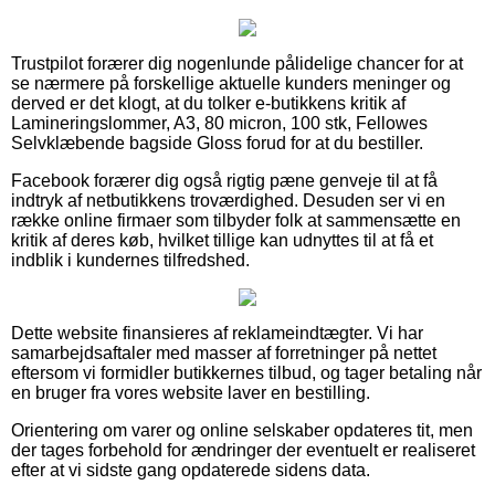
Trustpilot forærer dig nogenlunde pålidelige chancer for at
se nærmere på forskellige aktuelle kunders meninger og
derved er det klogt, at du tolker e-butikkens kritik af
Lamineringslommer, A3, 80 micron, 100 stk, Fellowes
Selvklæbende bagside Gloss forud for at du bestiller.
Facebook forærer dig også rigtig pæne genveje til at få
indtryk af netbutikkens troværdighed. Desuden ser vi en
række online firmaer som tilbyder folk at sammensætte en
kritik af deres køb, hvilket tillige kan udnyttes til at få et
indblik i kundernes tilfredshed.
Dette website finansieres af reklameindtægter. Vi har
samarbejdsaftaler med masser af forretninger på nettet
eftersom vi formidler butikkernes tilbud, og tager betaling når
en bruger fra vores website laver en bestilling.
Orientering om varer og online selskaber opdateres tit, men
der tages forbehold for ændringer der eventuelt er realiseret
efter at vi sidste gang opdaterede sidens data.