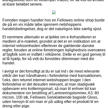
at klare beløbet senere.
Forinden nogen handler hos en Fellowes online shop burde
de på en vis måde løbe igennem netshoppens
handelsbetingelser, dog er det naturligvis ikke særlig sjovt.
Et nemmere alternativ er at tjekke om e-forhandleren er
medlem af e-mærket, grundet at det er en indikation om at
internet virksomheden efterlever de gældende danske
regler, foruden at online forretningen lejlighedsvis overværes
af fagfolk som er indført i vilkårene. Dette er en god genvej til
at få hjælp, for så vidt du forvoldes dilemmaer med din
handel.
I øvrigt er det fornuftigt at du er sat ind i de mest relevante
vilkår der kan håndhæves i forbindelse med transaktionen,
f.eks. den returret internet webshoppen bruger. I den
forbindelse er det desuden relevant, at man stadigvæk
opbevarer ens kvitteringsmail, så man til enhver tid kan
dokumentere sin bestilling af Lamineringslommer, A3, 80
micron, 100 stk, Fellowes Selvklæbende bagside Gloss,
uden hensyn til om man er på udkig efter et produkt til en
dreng eller pige.