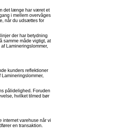
om det længe har været et
n gang i mellem overvåges
e, når du udsættes for
injer der har betydning
på samme måde vigtigt, at
ng af Lamineringslommer,
de kunders reflektioner
af Lamineringslommer,
ens pålidelighed. Foruden
velse, hvilket tilmed bør
 internet varehuse når vi
fører en transaktion.