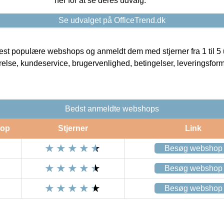
her for at se deres udvalg.
Se udvalget på OfficeTrend.dk
t populære webshops og anmeldt dem med stjerner fra 1 til 5 ud
rrelse, kundeservice, brugervenlighed, betingelser, leveringsfor
Bedst anmeldte webshops
op
Stjerner
Link
Besøg webshop
Besøg webshop
Besøg webshop