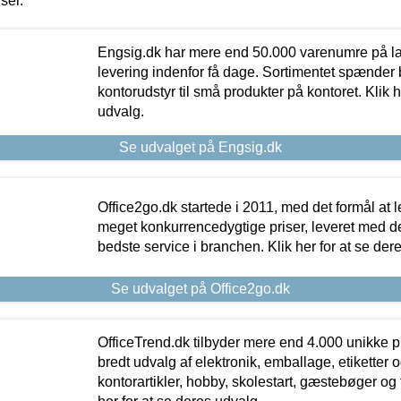
iser.
Engsig.dk har mere end 50.000 varenumre på lager
levering indenfor få dage. Sortimentet spænder br
kontorudstyr til små produkter på kontoret. Klik h
udvalg.
Se udvalget på Engsig.dk
Office2go.dk startede i 2011, med det formål at l
meget konkurrencedygtige priser, leveret med
bedste service i branchen. Klik her for at se der
Se udvalget på Office2go.dk
OfficeTrend.dk tilbyder mere end 4.000 unikke p
bredt udvalg af elektronik, emballage, etiketter 
kontorartikler, hobby, skolestart, gæstebøger og 