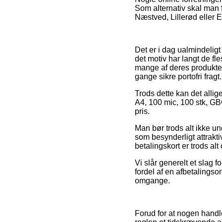
Som alternativ skal man 
Næstved, Lillerød eller Eb
Det er i dag ualmindeligt
det motiv har langt de fl
mange af deres produkter 
gange sikre portofri fragt.
Trods dette kan det allig
A4, 100 mic, 100 stk, GBC 
pris.
Man bør trods alt ikke und
som besynderligt attrakti
betalingskort er trods al
Vi slår generelt et slag 
fordel af en afbetalingsor
omgange.
Forud for at nogen handl