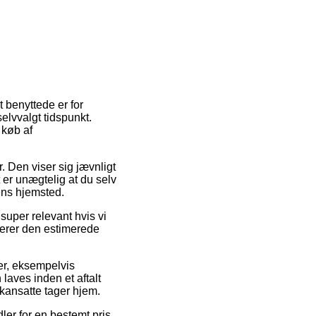
t benyttede er for
selvvalgt tidspunkt.
 køb af
r. Den viser sig jævnligt
 er unægtelig at du selv
ens hjemsted.
uper relevant hvis vi
llerer den estimerede
ter, eksempelvis
laves inden et aftalt
tikansatte tager hjem.
ler for en bestemt pris.