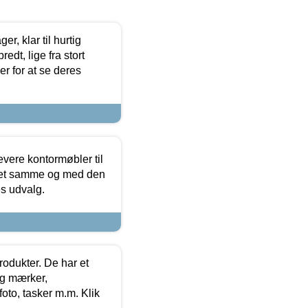
, klar til hurtig
edt, lige fra stort
er for at se deres
evere kontormøbler til
 det samme og med den
es udvalg.
rodukter. De har et
og mærker,
foto, tasker m.m. Klik