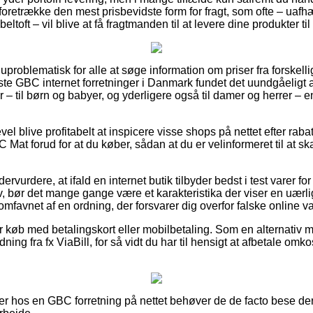
foretrække den mest prisbevidste form for fragt, som ofte – uaf
eltoft – vil blive at få fragtmanden til at levere dine produkter t
 uproblematisk for alle at søge information om priser fra forske
este GBC internet forretninger i Danmark fundet det uundgåeligt 
– til børn og babyer, og yderligere også til damer og herrer – 
evel blive profitabelt at inspicere visse shops på nettet efter ra
Mat forud for at du køber, sådan at du er velinformeret til at ska
ervurdere, at ifald en internet butik tilbyder bedst i test varer f
v, bør det mange gange være et karakteristika der viser en uærl
t omfavnet af en ordning, der forsvarer dig overfor falske online 
for køb med betalingskort eller mobilbetaling. Som en alternativ
dning fra fx ViaBill, for så vidt du har til hensigt at afbetale omk
er hos en GBC forretning på nettet behøver de de facto bese dere