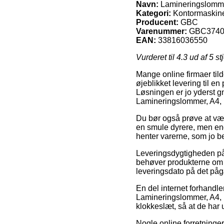
Navn:
Lamineringslommer
Kategori:
Kontormaskine
Producent:
GBC
Varenummer:
GBC3740
EAN:
33816036550
Vurderet til
4.3
ud af 5 st
Mange online firmaer tild
øjeblikket levering til en
Løsningen er jo yderst g
Lamineringslommer, A4, 
Du bør også prøve at vælg
en smule dyrere, men end
henter varerne, som jo be
Leveringsdygtigheden på
behøver produkterne om et
leveringsdato på det på
En del internet forhandle
Lamineringslommer, A4, 10
klokkeslæt, så at de har u
Nogle online forretninger