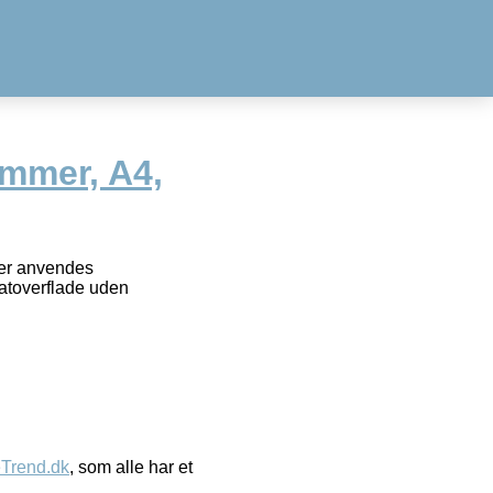
mmer, A4,
der anvendes
natoverflade uden
eTrend.dk
, som alle har et