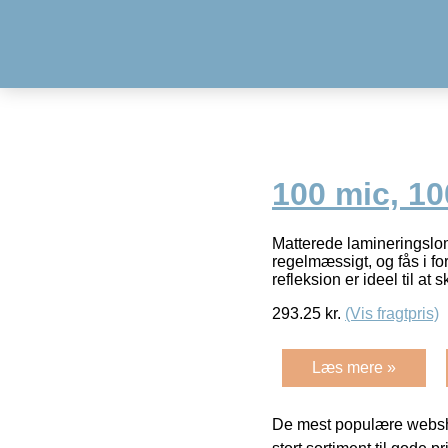
100 mic, 10
Matterede lamineringslom
regelmæssigt, og fås i f
refleksion er ideel til at 
293.25
kr.
(Vis fragtpris)
Læs mere »
De mest populære websho