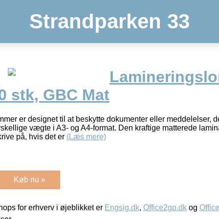
Strandparken 33
Lamineringslo
0 stk, GBC Mat
mer er designet til at beskytte dokumenter eller meddelelser, 
orskellige vægte i A3- og A4-format. Den kraftige matterede lami
skrive på, hvis det er
(Læs mere)
Køb nu »
ps for erhverv i øjeblikket er
Engsig.dk
,
Office2go.dk
og
Offic