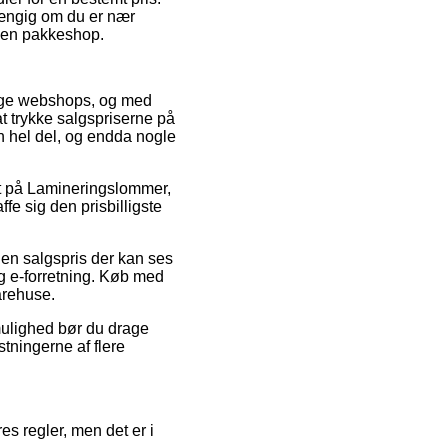
hængig om du er nær
il en pakkeshop.
llige webshops, og med
at trykke salgspriserne på
en hel del, og endda nogle
bat på Lamineringslommer,
ffe sig den prisbilligste
or en salgspris der kan ses
ig e-forretning. Køb med
varehuse.
 mulighed bør du drage
ostningerne af flere
s regler, men det er i