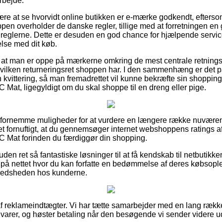
rbejde.
være at se hvorvidt online butikken er e-mærke godkendt, efters
en overholder de danske regler, tillige med at forretningen e
 reglerne. Dette er desuden en god chance for hjælpende servic
else med dit køb.
 at man er oppe på mærkerne omkring de mest centrale retningsl
. hvilken returneringsret shoppen har. I den sammenhæng er det 
 kvittering, så man fremadrettet vil kunne bekræfte sin shoppi
 Mat, ligegyldigt om du skal shoppe til en dreng eller pige.
e fornemme muligheder for at vurdere en længere række nuværen
det fornuftigt, at du gennemsøger internet webshoppens ratings 
C Mat forinden du færdiggør din shopping.
en ret så fantastiske løsninger til at få kendskab til netbutikk
 på nettet hvor du kan forfatte en bedømmelse af deres købsople
ilfredsheden hos kunderne.
f reklameindtægter. Vi har tætte samarbejder med en lang række
 varer, og høster betaling når den besøgende vi sender videre ud