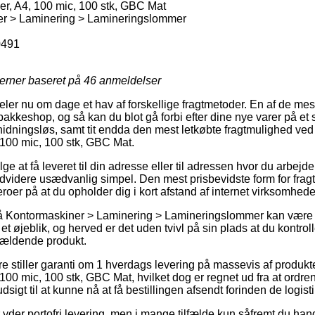
, A4, 100 mic, 100 stk, GBC Mat
r > Laminering > Lamineringslommer
491
jerner baseret på
46
anmeldelser
eler nu om dage et hav af forskellige fragtmetoder. En af de mes
 pakkeshop, og så kan du blot gå forbi efter dine nye varer på et 
nidningsløs, samt tit endda den mest letkøbte fragtmulighed ved
100 mic, 100 stk, GBC Mat.
e at få leveret til din adresse eller til adressen hvor du arbejde
videre usædvanlig simpel. Den mest prisbevidste form for fragt
roer på at du opholder dig i kort afstand af internet virksomhed
 Kontormaskiner > Laminering > Lamineringslommer kan være s
 øjeblik, og herved er det uden tvivl på sin plads at du kontro
gældende produkt.
re stiller garanti om 1 hverdags levering på massevis af produk
0 mic, 100 stk, GBC Mat, hvilket dog er regnet ud fra at ordren 
dsigt til at kunne nå at få bestillingen afsendt forinden de logis
 yder portofri levering, men i mange tilfælde kun såfremt du hand