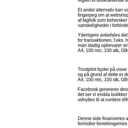
reglen et tidskrævende a
Et andet alternativ kan 
fingerpeg om at webshopp
af fagfolk som behersker
vanskeligheder i forbind
Yderligere anbefales det
for transaktionen, f.eks
man stadig opbevarer sin
A4, 100 mic, 100 stk, GBC
Trustpilot byder på viss
og på grund af dette er 
A4, 100 mic, 100 stk, GB
Facebook genererer desud
det ser vi endda butikker
udnyttes til at vurdere t
Denne side finansieres a
formidler forretningernes