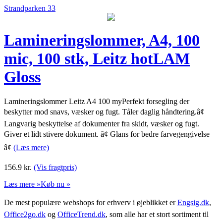
Strandparken 33
Lamineringslommer, A4, 100
mic, 100 stk, Leitz hotLAM
Gloss
Lamineringslommer Leitz A4 100 myPerfekt forsegling der
beskytter mod snavs, væsker og fugt. Tåler daglig håndtering.â¢
Langvarig beskyttelse af dokumenter fra skidt, væsker og fugt.
Giver et lidt stivere dokument. â¢ Glans for bedre farvegengivelse
â¢
(Læs mere)
156.9
kr.
(Vis fragtpris)
Læs mere »
Køb nu »
De mest populære webshops for erhverv i øjeblikket er
Engsig.dk
,
Office2go.dk
og
OfficeTrend.dk
, som alle har et stort sortiment til