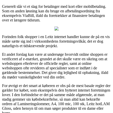
Generelt slår vi et slag for betalinger med kort eller mobilbetaling.
Som en anden løsning kan du bruge en afbetalingsordning fra
eksempelvis ViaBill, ifald du foretrækker at finansiere betalingen
over et længere tidsrum.
Forinden folk shopper i en Leitz internet handler kunne de på en vis
måde sætte sig ind i virksomhedens forretningsvilkår, det er dog
naturligvis et tidskrævende projekt.
Et andet forslag kan være at undersøge hvorvidt online shoppen er
verificeret af e-mærket, grundet at det skulle være en sikring om at
webshoppen efterlever de officielle regler, samt at online
webshoppen ofte revideres af specialister som er indført i de
gældende bestemmelser. Det giver dig lejlighed til opbakning, ifald
du møder vanskeligheder ved din ordre.
For øvrigt er det smart at køberen er obs på de mest basale regler der
gælder for købet, som eksempelvis den bytteret internet forretningen
lover. I den forbindelse er det på samme måde afgørende, at man
stadig gemmer sin købsbekræftelse, så man altid kan bekræfte
ordren af Lamineringslommer, A4, 100 mic, 100 stk, Leitz hotLAM
Gloss, uden hensyn til om man søger produkter til en dame eller
herre.