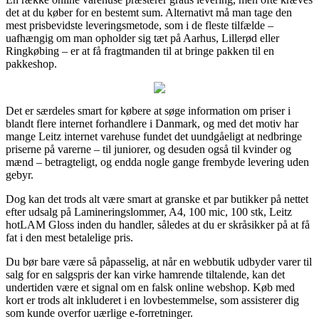
det at du køber for en bestemt sum. Alternativt må man tage den
mest prisbevidste leveringsmetode, som i de fleste tilfælde –
uafhængig om man opholder sig tæt på Aarhus, Lillerød eller
Ringkøbing – er at få fragtmanden til at bringe pakken til en
pakkeshop.
Det er særdeles smart for købere at søge information om priser i
blandt flere internet forhandlere i Danmark, og med det motiv har
mange Leitz internet varehuse fundet det uundgåeligt at nedbringe
priserne på varerne – til juniorer, og desuden også til kvinder og
mænd – betragteligt, og endda nogle gange frembyde levering uden
gebyr.
Dog kan det trods alt være smart at granske et par butikker på nettet
efter udsalg på Lamineringslommer, A4, 100 mic, 100 stk, Leitz
hotLAM Gloss inden du handler, således at du er skråsikker på at få
fat i den mest betalelige pris.
Du bør bare være så påpasselig, at når en webbutik udbyder varer til
salg for en salgspris der kan virke hamrende tiltalende, kan det
undertiden være et signal om en falsk online webshop. Køb med
kort er trods alt inkluderet i en lovbestemmelse, som assisterer dig
som kunde overfor uærlige e-forretninger.