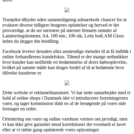
Trustpilot tilbyder uden sammenligning udmærkede chancer for at
evaluere diverse tidligere brugeres opfattelser og herved er det
prisværdigt, at du ser nærmere på internet firmaets omtaler af
Lamineringslommer, A4, 100 mic, 100 stk, Leitz hotLAM Gloss
inden du lægger din bestilling.
Facebook leverer desuden ultra anstændige metoder til at få indblik i
online forhandlerens kundefokus. Tilmed er der mange netbutikker
hvor kunder kan nedfælde en bedømmelse af deres købsoplevelse,
hvilket på samme måde kan drages fordel af til at bedømme hvor
tilfredse kunderne er.
Dette website er reklamefinansieret. Vi har tætte samarbejder med et
hold af online shops i Danmark idet vi introducerer forretningernes
varer, og tager kommission ifald en af de besøgende på vores side
foretager en ordre.
Orientering om varer og online varehuse værnes om jævnligt, men
vi kan ikke give garantier imod korrektioner der eventuelt er lavet
efter at vi sidste gang opdaterede vores oplysninger.