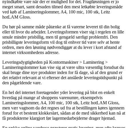
nyindkøbte vare når der er mulighed for det. Fragtløsningen er jo
meget smart, samt desuden tilmed den mest letkøbte leveringsmåde
ved køb af Lamineringslommer, A4, 100 mic, 100 stk, Leitz
hotLAM Gloss.
Du bør på samme måde påtænke at få varerne leveret til din bolig
eller til hvor du arbejder. Leveringsformen viser sig i regelen en lille
smule mindre prisbillig, men til gengæld særligt problemfri. Den
prisbilligste leveringsform vil dog til enhver tid være selv at hente
ordren, men den løsning nødvendiggør at du lever i kort afstand af
internet virksomhedens adresse.
Leveringsdygtigheden på Kontormaskiner > Laminering >
Lamineringslommer kan vise sig at være ultra væsentlig forudsat du
skal bruge dine nye produkter inden for få dage, så af den grund er
det relativt relevant at vi efterser det anslåede leveringstidspunkt på
den pågældende vare.
En hel del internet foretagender yder levering på blot en enkelt
hverdag på mange af shoppens varenumre, eksempelvis
Lamineringslommer, A4, 100 mic, 100 stk, Leitz hotLAM Gloss,
men vær vagtsom da det regnes ud fra at bestillingen køres igennem
forud for et bestemt klokkeslæt, sådan at de med sikkerhed kan nå at
få produkterne klargjort før lagermedarbejderne drager hjemad.
En række online varehuse præsterer gratis levering, men ofte kræves