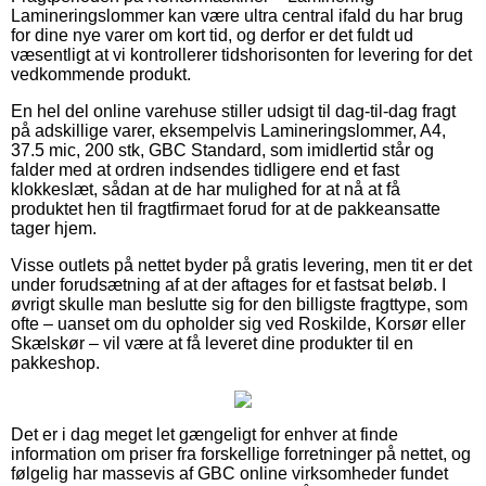
Lamineringslommer kan være ultra central ifald du har brug
for dine nye varer om kort tid, og derfor er det fuldt ud
væsentligt at vi kontrollerer tidshorisonten for levering for det
vedkommende produkt.
En hel del online varehuse stiller udsigt til dag-til-dag fragt
på adskillige varer, eksempelvis Lamineringslommer, A4,
37.5 mic, 200 stk, GBC Standard, som imidlertid står og
falder med at ordren indsendes tidligere end et fast
klokkeslæt, sådan at de har mulighed for at nå at få
produktet hen til fragtfirmaet forud for at de pakkeansatte
tager hjem.
Visse outlets på nettet byder på gratis levering, men tit er det
under forudsætning af at der aftages for et fastsat beløb. I
øvrigt skulle man beslutte sig for den billigste fragttype, som
ofte – uanset om du opholder sig ved Roskilde, Korsør eller
Skælskør – vil være at få leveret dine produkter til en
pakkeshop.
Det er i dag meget let gængeligt for enhver at finde
information om priser fra forskellige forretninger på nettet, og
følgelig har massevis af GBC online virksomheder fundet