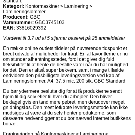
Standard
Kategori:
Kontormaskiner > Laminering >
Lamineringslommer
Producent:
GBC
Varenummer:
GBC3745103
EAN:
33816029392
Vurderet til
3.7
ud af 5 stjerner baseret på
25
anmeldelser
En række online outlets tildeler på nuværende tidspunkt et
bredt udvalg af muligheder for fragt. En af favoritterne er nu
om stunder afhentningssteder, fordi det giver dig fuld
fleksibilitet til at hente de bestilte varer når du har mulighed
for det. Den er altså super bekvem, samt i mange tilfælde
endvidere den prisbilligste leveringsversion ved køb af
Lamineringslommer, A4, 37.5 mic, 200 stk, GBC Standard.
Du bør ydermere beslutte dig for at få produkterne sendt
hjem til dig selv eller til hvor du arbejder. Den bliver
beklageligvis en tand mere pebret, men derudover meget
gnidningsløs. Den mest letkøbte leveringsmetode kan ikke
modsiges at være at du selv henter produkterne, som
desværre nødvendiggør at du bor nærved internet butikkens
bopæl.
Fragtperioden på Kontormaskiner > Laminering >