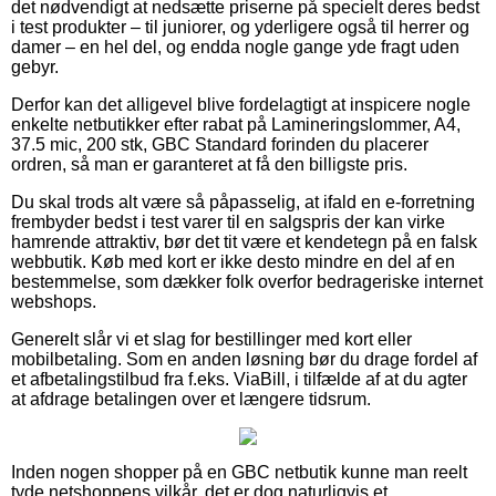
det nødvendigt at nedsætte priserne på specielt deres bedst
i test produkter – til juniorer, og yderligere også til herrer og
damer – en hel del, og endda nogle gange yde fragt uden
gebyr.
Derfor kan det alligevel blive fordelagtigt at inspicere nogle
enkelte netbutikker efter rabat på Lamineringslommer, A4,
37.5 mic, 200 stk, GBC Standard forinden du placerer
ordren, så man er garanteret at få den billigste pris.
Du skal trods alt være så påpasselig, at ifald en e-forretning
frembyder bedst i test varer til en salgspris der kan virke
hamrende attraktiv, bør det tit være et kendetegn på en falsk
webbutik. Køb med kort er ikke desto mindre en del af en
bestemmelse, som dækker folk overfor bedrageriske internet
webshops.
Generelt slår vi et slag for bestillinger med kort eller
mobilbetaling. Som en anden løsning bør du drage fordel af
et afbetalingstilbud fra f.eks. ViaBill, i tilfælde af at du agter
at afdrage betalingen over et længere tidsrum.
Inden nogen shopper på en GBC netbutik kunne man reelt
tyde netshoppens vilkår, det er dog naturligvis et