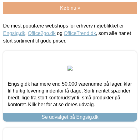
Køb nu »
De mest populære webshops for erhverv i øjeblikket er
Engsig.dk
,
Office2go.dk
og
OfficeTrend.dk
, som alle har et
stort sortiment til gode priser.
Engsig.dk har mere end 50.000 varenumre på lager, klar
til hurtig levering indenfor få dage. Sortimentet spænder
bredt, lige fra stort kontorudstyr til små produkter på
kontoret. Klik her for at se deres udvalg.
Se udvalget på Engsig.dk