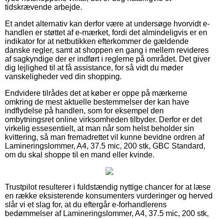
tidskrævende arbejde.
Et andet alternativ kan derfor være at undersøge hvorvidt e-
handlen er støttet af e-mærket, fordi det almindeligvis er en
indikator for at netbutikken efterkommer de gældende
danske regler, samt at shoppen en gang i mellem revideres
af sagkyndige der er indført i reglerne på området. Det giver
dig lejlighed til at få assistance, for så vidt du møder
vanskeligheder ved din shopping.
Endvidere tilrådes det at køber er oppe på mærkerne
omkring de mest aktuelle bestemmelser der kan have
indflydelse på handlen, som for eksempel den
ombytningsret online virksomheden tilbyder. Derfor er det
virkelig essesentielt, at man når som helst beholder sin
kvittering, så man fremadrettet vil kunne bevidne ordren af
Lamineringslommer, A4, 37.5 mic, 200 stk, GBC Standard,
om du skal shoppe til en mand eller kvinde.
Trustpilot resulterer i fuldstændig nyttige chancer for at læse
en række eksisterende konsumenters vurderinger og herved
slår vi et slag for, at du eftergår e-forhandlerens
bedømmelser af Lamineringslommer, A4, 37.5 mic, 200 stk,