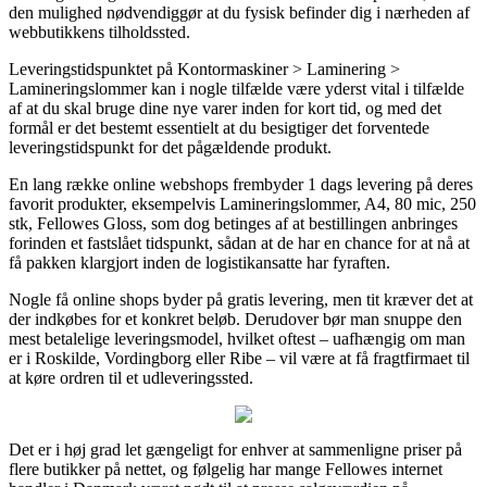
den mulighed nødvendiggør at du fysisk befinder dig i nærheden af
webbutikkens tilholdssted.
Leveringstidspunktet på Kontormaskiner > Laminering >
Lamineringslommer kan i nogle tilfælde være yderst vital i tilfælde
af at du skal bruge dine nye varer inden for kort tid, og med det
formål er det bestemt essentielt at du besigtiger det forventede
leveringstidspunkt for det pågældende produkt.
En lang række online webshops frembyder 1 dags levering på deres
favorit produkter, eksempelvis Lamineringslommer, A4, 80 mic, 250
stk, Fellowes Gloss, som dog betinges af at bestillingen anbringes
forinden et fastslået tidspunkt, sådan at de har en chance for at nå at
få pakken klargjort inden de logistikansatte har fyraften.
Nogle få online shops byder på gratis levering, men tit kræver det at
der indkøbes for et konkret beløb. Derudover bør man snuppe den
mest betalelige leveringsmodel, hvilket oftest – uafhængig om man
er i Roskilde, Vordingborg eller Ribe – vil være at få fragtfirmaet til
at køre ordren til et udleveringssted.
Det er i høj grad let gængeligt for enhver at sammenligne priser på
flere butikker på nettet, og følgelig har mange Fellowes internet