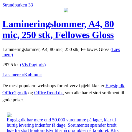
Strandparken 33
Lamineringslommer, A4, 80
mic, 250 stk, Fellowes Gloss
Lamineringslommer, A4, 80 mic, 250 stk, Fellowes Gloss
(Læs
mere)
287.5
kr.
(Vis fragtpris)
Læs mere »
Køb nu »
De mest populære webshops for erhverv i øjeblikket er
Engsig.dk
,
Office2go.dk
og
OfficeTrend.dk
, som alle har et stort sortiment til
gode priser.
Engsig.dk har mere end 50.000 varenumre på lager, klar til
hurtig levering indenfor få dage. Sortimentet spænder bredt,
lige fra stort kontorudstyr til små produkter på kontoret. Klik