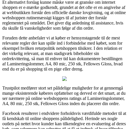
Et alternativt forslag kunne måske være at granske om internet
shoppen er e-mærke godkendt, grundet at det ofte er en angivelse af
at webbutikken forstår den officielle danske lovgivning, og at online
webshoppen rutinemæssigt kigges til af jurister der forstår
reglementet på området. Det giver dig anledning til assistance, hvis
du skulle få vanskeligheder som følge af din ordre.
Foruden dette anbefaler vi at køber er hensynstagende til de mest
relevante regler der kan spille ind i forbindelse med købet, som for
eksempel hvilken returpolitik netshoppen tilsikrer. I den relation er
det virkelig relevant, at man stadigvæk bibeholder sin
ordrekvittering, så man til enhver tid kan dokumentere bestillingen
af Lamineringslommer, A4, 80 mic, 250 stk, Fellowes Gloss, hvad
end du er på shopping til en pige eller dreng.
Trustpilot medfører stort set pålidelige muligheder for at gennemgå
mange eksisterende køberes opfattelser og derved er det smart, at du
ser nærmere på online webshoppens ratings af Lamineringslommer,
A4, 80 mic, 250 stk, Fellowes Gloss inden du placerer din ordre.
Facebook resulterer i endvidere forholdsvis værdifulde metoder til at
få kendskab til online shoppens pålidelighed. Herinde ses nogle
outlets på nettet hvor kunder kan tilkendegive en evaluering af deres
køb, som ydermere kan udnyttes til at få et indtryk af hvor tilfredse