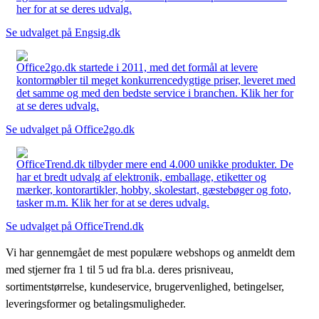
her for at se deres udvalg.
Se udvalget på Engsig.dk
Office2go.dk startede i 2011, med det formål at levere
kontormøbler til meget konkurrencedygtige priser, leveret med
det samme og med den bedste service i branchen. Klik her for
at se deres udvalg.
Se udvalget på Office2go.dk
OfficeTrend.dk tilbyder mere end 4.000 unikke produkter. De
har et bredt udvalg af elektronik, emballage, etiketter og
mærker, kontorartikler, hobby, skolestart, gæstebøger og foto,
tasker m.m. Klik her for at se deres udvalg.
Se udvalget på OfficeTrend.dk
Vi har gennemgået de mest populære webshops og anmeldt dem
med stjerner fra 1 til 5 ud fra bl.a. deres prisniveau,
sortimentstørrelse, kundeservice, brugervenlighed, betingelser,
leveringsformer og betalingsmuligheder.