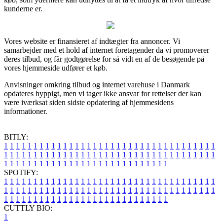
kunderne er.
Vores website er finansieret af indtægter fra annoncer. Vi
samarbejder med et hold af internet foretagender da vi promoverer
deres tilbud, og får godtgørelse for så vidt en af de besøgende på
vores hjemmeside udfører et køb.
Anvisninger omkring tilbud og internet varehuse i Danmark
opdateres hyppigt, men vi tager ikke ansvar for rettelser der kan
være iværksat siden sidste opdatering af hjemmesidens
informationer.
BITLY:
1
1
1
1
1
1
1
1
1
1
1
1
1
1
1
1
1
1
1
1
1
1
1
1
1
1
1
1
1
1
1
1
1
1
1
1
1
1
1
1
1
1
1
1
1
1
1
1
1
1
1
1
1
1
1
1
1
1
1
1
1
1
1
1
1
1
1
1
1
1
1
1
1
1
1
1
1
1
1
1
1
1
1
1
1
1
1
1
1
1
1
1
1
1
1
1
1
1
1
1
SPOTIFY:
1
1
1
1
1
1
1
1
1
1
1
1
1
1
1
1
1
1
1
1
1
1
1
1
1
1
1
1
1
1
1
1
1
1
1
1
1
1
1
1
1
1
1
1
1
1
1
1
1
1
1
1
1
1
1
1
1
1
1
1
1
1
1
1
1
1
1
1
1
1
1
1
1
1
1
1
1
1
1
1
1
1
1
1
1
1
1
1
1
1
1
1
1
1
1
1
1
1
1
1
CUTTLY BIO:
1