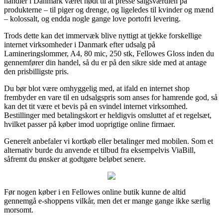
handler i Danmark været nødt til at presse salgsværdien på
produkterne – til piger og drenge, og ligeledes til kvinder og mænd
– kolossalt, og endda nogle gange love portofri levering.
Trods dette kan det immervæk blive nyttigt at tjekke forskellige
internet virksomheder i Danmark efter udsalg på
Lamineringslommer, A4, 80 mic, 250 stk, Fellowes Gloss inden du
gennemfører din handel, så du er på den sikre side med at antage
den prisbilligste pris.
Du bør blot være omhyggelig med, at ifald en internet shop
frembyder en vare til en udsalgspris som anses for hamrende god, så
kan det tit være et bevis på en svindel internet virksomhed.
Bestillinger med betalingskort er heldigvis omsluttet af et regelsæt,
hvilket passer på køber imod uoprigtige online firmaer.
Generelt anbefaler vi kortkøb eller betalinger med mobilen. Som et
alternativ burde du anvende et tilbud fra eksempelvis ViaBill,
såfremt du ønsker at godtgøre beløbet senere.
Før nogen køber i en Fellowes online butik kunne de altid
gennemgå e-shoppens vilkår, men det er mange gange ikke særlig
morsomt.