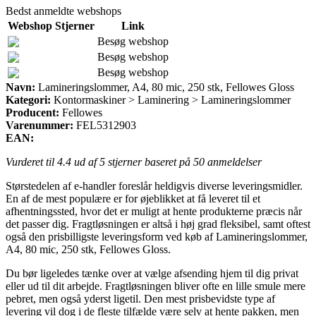
Bedst anmeldte webshops
Webshop
Stjerner
Link
Besøg webshop
Besøg webshop
Besøg webshop
Navn:
Lamineringslommer, A4, 80 mic, 250 stk, Fellowes Gloss
Kategori:
Kontormaskiner > Laminering > Lamineringslommer
Producent:
Fellowes
Varenummer:
FEL5312903
EAN:
Vurderet til
4.4
ud af 5 stjerner baseret på
50
anmeldelser
Størstedelen af e-handler foreslår heldigvis diverse leveringsmidler.
En af de mest populære er for øjeblikket at få leveret til et
afhentningssted, hvor det er muligt at hente produkterne præcis når
det passer dig. Fragtløsningen er altså i høj grad fleksibel, samt oftest
også den prisbilligste leveringsform ved køb af Lamineringslommer,
A4, 80 mic, 250 stk, Fellowes Gloss.
Du bør ligeledes tænke over at vælge afsending hjem til dig privat
eller ud til dit arbejde. Fragtløsningen bliver ofte en lille smule mere
pebret, men også yderst ligetil. Den mest prisbevidste type af
levering vil dog i de fleste tilfælde være selv at hente pakken, men