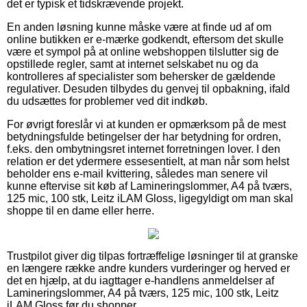
det er typisk et tidskrævende projekt.
En anden løsning kunne måske være at finde ud af om
online butikken er e-mærke godkendt, eftersom det skulle
være et sympol på at online webshoppen tilslutter sig de
opstillede regler, samt at internet selskabet nu og da
kontrolleres af specialister som behersker de gældende
regulativer. Desuden tilbydes du genvej til opbakning, ifald
du udsættes for problemer ved dit indkøb.
For øvrigt foreslår vi at kunden er opmærksom på de mest
betydningsfulde betingelser der har betydning for ordren,
f.eks. den ombytningsret internet forretningen lover. I den
relation er det ydermere essesentielt, at man når som helst
beholder ens e-mail kvittering, således man senere vil
kunne eftervise sit køb af Lamineringslommer, A4 på tværs,
125 mic, 100 stk, Leitz iLAM Gloss, ligegyldigt om man skal
shoppe til en dame eller herre.
Trustpilot giver dig tilpas fortræffelige løsninger til at granske
en længere række andre kunders vurderinger og herved er
det en hjælp, at du iagttager e-handlens anmeldelser af
Lamineringslommer, A4 på tværs, 125 mic, 100 stk, Leitz
iLAM Gloss før du shopper.