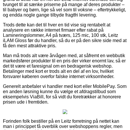
tvunget til at sænke priserne på mange af deres produkter –
til babyer og børn, lige så vel som til voksne – eftertrykkeligt,
og endda nogle gange tilbyde fragtfri levering.
Trods dette kan det til hver en tid vise sig rentabelt at
analysere en række internet firmaer efter rabat på
Lamineringslommer, A4 på tværs, 125 mic, 100 stk, Leitz
iLAM Gloss før du handler, så du er på den sikre side med at
få den mest attraktive pris.
Man må trods alt være årvågen med, at såfremt en webbutik
markedsfører produkter til en pris der virker enormt lav, så er
det tit være et faresignal om en bedragerisk webshop.
Betalinger med kort er trods alt en del af en lov, hvilket
forsvarer køberen overfor falske internet virksomheder.
Generelt anbefaler vi handler med kort eller MobilePay. Som
en anden løsning kunne du vælge et afdragstilbud som
eksempelvis ViaBill, for så vidt du foretrækker at honorere
prisen ude i fremtiden.
Forinden folk bestiller på en Leitz forretning på nettet kan
man i princippet få overblik over webshoppens regler, men