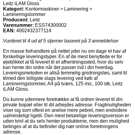
Leitz iLAM Gloss
Kategori:
Kontormaskiner > Laminering >
Lamineringslommer
Producent:
Leitz
Varenummer:
ESS74300002
EAN:
4002432377114
Vurderet til
4
ud af 5 stjerner baseret på
3
anmeldelser
En masse forhandlere på nettet yder nu om dage et hav af
forskellige leveringstyper. En af de mest benyttede er for
øjeblikket at få leveret til et afhentningssted, hvor du selv
kan hente din ordre når det passer ind i din hverdag.
Leveringsmetoden er altså temmelig gnidningsløs, samt tit
tilmed den billigste slags levering ved køb af
Lamineringslommer, A4 på tværs, 125 mic, 100 stk, Leitz
iLAM Gloss.
Du kunne ydermere foretrække at få ordren leveret til din
private bopæl eller til dit arbejdes adresse. Fragtmuligheden
viser sig som oftest en anelse mere pebret, men endvidere
ualmindeligt ligetil. Den mest betalelige leveringsversion er
uden tvivl at du selv henter produkterne, men den mulighed
betinges af at du befinder dig nær online forretningens
adresse.