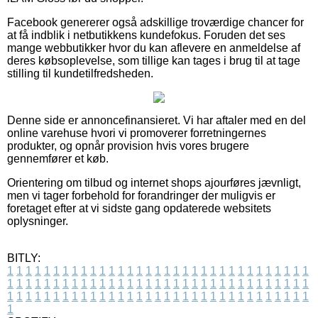
Facebook genererer også adskillige troværdige chancer for
at få indblik i netbutikkens kundefokus. Foruden det ses
mange webbutikker hvor du kan aflevere en anmeldelse af
deres købsoplevelse, som tillige kan tages i brug til at tage
stilling til kundetilfredsheden.
Denne side er annoncefinansieret. Vi har aftaler med en del
online varehuse hvori vi promoverer forretningernes
produkter, og opnår provision hvis vores brugere
gennemfører et køb.
Orientering om tilbud og internet shops ajourføres jævnligt,
men vi tager forbehold for forandringer der muligvis er
foretaget efter at vi sidste gang opdaterede websitets
oplysninger.
BITLY:
1
1
1
1
1
1
1
1
1
1
1
1
1
1
1
1
1
1
1
1
1
1
1
1
1
1
1
1
1
1
1
1
1
1
1
1
1
1
1
1
1
1
1
1
1
1
1
1
1
1
1
1
1
1
1
1
1
1
1
1
1
1
1
1
1
1
1
1
1
1
1
1
1
1
1
1
1
1
1
1
1
1
1
1
1
1
1
1
1
1
1
1
1
1
1
1
1
1
1
1