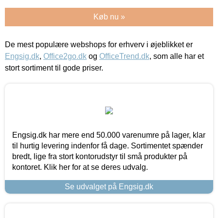
Køb nu »
De mest populære webshops for erhverv i øjeblikket er
Engsig.dk
,
Office2go.dk
og
OfficeTrend.dk
, som alle har et
stort sortiment til gode priser.
Engsig.dk har mere end 50.000 varenumre på lager, klar
til hurtig levering indenfor få dage. Sortimentet spænder
bredt, lige fra stort kontorudstyr til små produkter på
kontoret. Klik her for at se deres udvalg.
Se udvalget på Engsig.dk