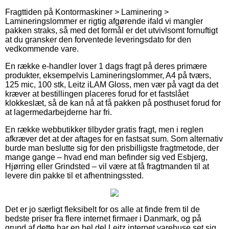
Fragttiden på Kontormaskiner > Laminering >
Lamineringslommer er rigtig afgørende ifald vi mangler
pakken straks, så med det formål er det utvivlsomt fornuftigt
at du gransker den forventede leveringsdato for den
vedkommende vare.
En række e-handler lover 1 dags fragt på deres primære
produkter, eksempelvis Lamineringslommer, A4 på tværs,
125 mic, 100 stk, Leitz iLAM Gloss, men vær på vagt da det
kræver at bestillingen placeres forud for et fastslået
klokkeslæt, så de kan nå at få pakken på posthuset forud for
at lagermedarbejderne har fri.
En række webbutikker tilbyder gratis fragt, men i reglen
afkræver det at der aftages for en fastsat sum. Som alternativ
burde man beslutte sig for den prisbilligste fragtmetode, der
mange gange – hvad end man befinder sig ved Esbjerg,
Hjørring eller Grindsted – vil være at få fragtmanden til at
levere din pakke til et afhentningssted.
Det er jo særligt fleksibelt for os alle at finde frem til de
bedste priser fra flere internet firmaer i Danmark, og på
grund af dette har en hel del Leitz internet varehuse set sig