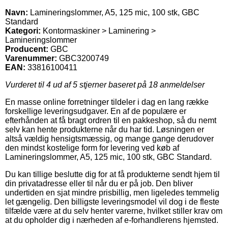
Navn:
Lamineringslommer, A5, 125 mic, 100 stk, GBC
Standard
Kategori:
Kontormaskiner > Laminering >
Lamineringslommer
Producent:
GBC
Varenummer:
GBC3200749
EAN:
33816100411
Vurderet til
4
ud af 5 stjerner baseret på
18
anmeldelser
En masse online forretninger tildeler i dag en lang række
forskellige leveringsudgaver. En af de populære er
efterhånden at få bragt ordren til en pakkeshop, så du nemt
selv kan hente produkterne når du har tid. Løsningen er
altså vældig hensigtsmæssig, og mange gange derudover
den mindst kostelige form for levering ved køb af
Lamineringslommer, A5, 125 mic, 100 stk, GBC Standard.
Du kan tillige beslutte dig for at få produkterne sendt hjem til
din privatadresse eller til når du er på job. Den bliver
undertiden en sjat mindre prisbillig, men ligeledes temmelig
let gængelig. Den billigste leveringsmodel vil dog i de fleste
tilfælde være at du selv henter varerne, hvilket stiller krav om
at du opholder dig i nærheden af e-forhandlerens hjemsted.