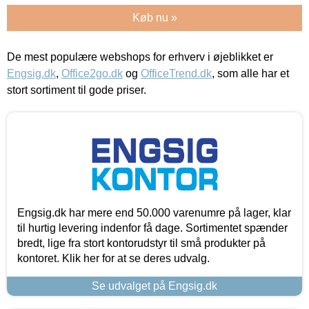
Køb nu »
De mest populære webshops for erhverv i øjeblikket er
Engsig.dk
,
Office2go.dk
og
OfficeTrend.dk
, som alle har et
stort sortiment til gode priser.
Engsig.dk har mere end 50.000 varenumre på lager, klar
til hurtig levering indenfor få dage. Sortimentet spænder
bredt, lige fra stort kontorudstyr til små produkter på
kontoret. Klik her for at se deres udvalg.
Se udvalget på Engsig.dk