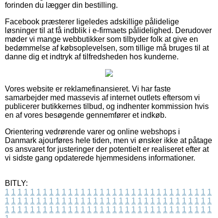
forinden du lægger din bestilling.
Facebook præsterer ligeledes adskillige pålidelige
løsninger til at få indblik i e-firmaets pålidelighed. Derudover
møder vi mange webbutikker som tilbyder folk at give en
bedømmelse af købsoplevelsen, som tillige må bruges til at
danne dig et indtryk af tilfredsheden hos kunderne.
Vores website er reklamefinansieret. Vi har faste
samarbejder med massevis af internet outlets eftersom vi
publicerer butikkernes tilbud, og indhenter kommission hvis
en af vores besøgende gennemfører et indkøb.
Orientering vedrørende varer og online webshops i
Danmark ajourføres hele tiden, men vi ønsker ikke at påtage
os ansvaret for justeringer der potentielt er realiseret efter at
vi sidste gang opdaterede hjemmesidens informationer.
BITLY:
1
1
1
1
1
1
1
1
1
1
1
1
1
1
1
1
1
1
1
1
1
1
1
1
1
1
1
1
1
1
1
1
1
1
1
1
1
1
1
1
1
1
1
1
1
1
1
1
1
1
1
1
1
1
1
1
1
1
1
1
1
1
1
1
1
1
1
1
1
1
1
1
1
1
1
1
1
1
1
1
1
1
1
1
1
1
1
1
1
1
1
1
1
1
1
1
1
1
1