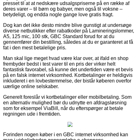
presset til at at nedskære udsalgspriserne på en række af
deres varer – til børn og babyer, men også til voksne –
betydeligt, og endda nogle gange love gratis fragt.
Dog kan det ikke desto mindre blive gunstigt at undersøge
diverse netbutikker efter rabatkoder på Lamineringslommer,
A5, 125 mic, 100 stk, GBC Standard forud for at du
gennemfører din bestilling, således at du er garanteret at få
fat i den mest betalelige pris.
Man skal lige meget hvad være klar over, at ifald en shop
frembyder bedst i test varer til en pris der virker helt
fantastisk favorabel, så kunne det undertiden være et bevis
på en falsk internet virksomhed. Kortbetalinger er heldigvis
inkluderet i en lovbestemmelse, der bistår køberen overfor
uærlige online selskaber.
Generelt foreslår vi kortbetalinger eller mobilbetaling. Som
en alternativ mulighed bør du udnytte en afdragsløsning
som for eksempel ViaBill, når du efterspørger at betale
regningen ude i fremtiden.
Forinden nogen køber i en GBC internet virksomhed kan