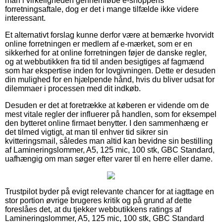
man i virkeligheden gennemløbe e-shoppens
forretningsaftale, dog er det i mange tilfælde ikke videre
interessant.
Et alternativt forslag kunne derfor være at bemærke hvorvidt
online forretningen er medlem af e-mærket, som er en
sikkerhed for at online forretningen føjer de danske regler,
og at webbutikken fra tid til anden besigtiges af fagmænd
som har ekspertise inden for lovgivningen. Dette er desuden
din mulighed for en hjælpende hånd, hvis du bliver udsat for
dilemmaer i processen med dit indkøb.
Desuden er det at foretrække at køberen er vidende om de
mest vitale regler der influerer på handlen, som for eksempel
den bytteret online firmaet benytter. I den sammenhæng er
det tilmed vigtigt, at man til enhver tid sikrer sin
kvitteringsmail, således man altid kan bevidne sin bestilling
af Lamineringslommer, A5, 125 mic, 100 stk, GBC Standard,
uafhængig om man søger efter varer til en herre eller dame.
Trustpilot byder på evigt relevante chancer for at iagttage en
stor portion øvrige brugeres kritik og på grund af dette
foreslåes det, at du tjekker webbutikkens ratings af
Lamineringslommer, A5, 125 mic, 100 stk, GBC Standard