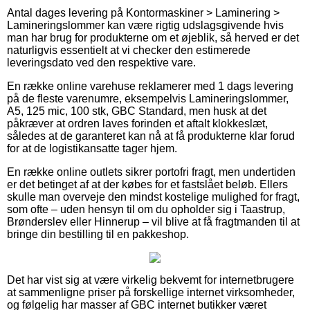
Antal dages levering på Kontormaskiner > Laminering >
Lamineringslommer kan være rigtig udslagsgivende hvis
man har brug for produkterne om et øjeblik, så herved er det
naturligvis essentielt at vi checker den estimerede
leveringsdato ved den respektive vare.
En række online varehuse reklamerer med 1 dags levering
på de fleste varenumre, eksempelvis Lamineringslommer,
A5, 125 mic, 100 stk, GBC Standard, men husk at det
påkræver at ordren laves forinden et aftalt klokkeslæt,
således at de garanteret kan nå at få produkterne klar forud
for at de logistikansatte tager hjem.
En række online outlets sikrer portofri fragt, men undertiden
er det betinget af at der købes for et fastslået beløb. Ellers
skulle man overveje den mindst kostelige mulighed for fragt,
som ofte – uden hensyn til om du opholder sig i Taastrup,
Brønderslev eller Hinnerup – vil blive at få fragtmanden til at
bringe din bestilling til en pakkeshop.
Det har vist sig at være virkelig bekvemt for internetbrugere
at sammenligne priser på forskellige internet virksomheder,
og følgelig har masser af GBC internet butikker været