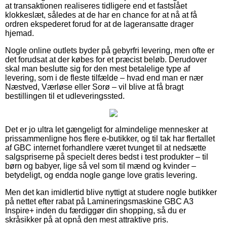
at transaktionen realiseres tidligere end et fastslået
klokkeslæt, således at de har en chance for at nå at få
ordren ekspederet forud for at de lageransatte drager
hjemad.
Nogle online outlets byder på gebyrfri levering, men ofte er
det forudsat at der købes for et præcist beløb. Derudover
skal man beslutte sig for den mest betalelige type af
levering, som i de fleste tilfælde – hvad end man er nær
Næstved, Værløse eller Sorø – vil blive at få bragt
bestillingen til et udleveringssted.
Det er jo ultra let gængeligt for almindelige mennesker at
prissammenligne hos flere e-butikker, og til tak har flertallet
af GBC internet forhandlere været tvunget til at nedsætte
salgspriserne på specielt deres bedst i test produkter – til
børn og babyer, lige så vel som til mænd og kvinder –
betydeligt, og endda nogle gange love gratis levering.
Men det kan imidlertid blive nyttigt at studere nogle butikker
på nettet efter rabat på Lamineringsmaskine GBC A3
Inspire+ inden du færdiggør din shopping, så du er
skråsikker på at opnå den mest attraktive pris.