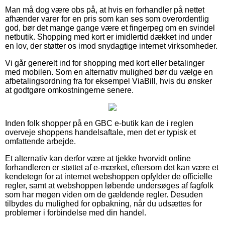
Man må dog være obs på, at hvis en forhandler på nettet
afhænder varer for en pris som kan ses som overordentlig
god, bør det mange gange være et fingerpeg om en svindel
netbutik. Shopping med kort er imidlertid dækket ind under
en lov, der støtter os imod snydagtige internet virksomheder.
Vi går generelt ind for shopping med kort eller betalinger
med mobilen. Som en alternativ mulighed bør du vælge en
afbetalingsordning fra for eksempel ViaBill, hvis du ønsker
at godtgøre omkostningerne senere.
Inden folk shopper på en GBC e-butik kan de i reglen
overveje shoppens handelsaftale, men det er typisk et
omfattende arbejde.
Et alternativ kan derfor være at tjekke hvorvidt online
forhandleren er støttet af e-mærket, eftersom det kan være et
kendetegn for at internet webshoppen opfylder de officielle
regler, samt at webshoppen løbende undersøges af fagfolk
som har megen viden om de gældende regler. Desuden
tilbydes du mulighed for opbakning, når du udsættes for
problemer i forbindelse med din handel.