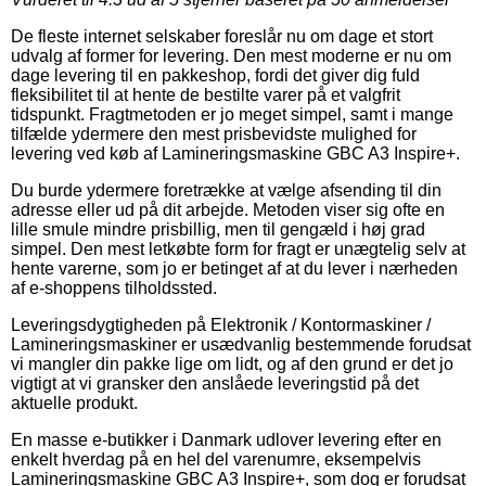
De fleste internet selskaber foreslår nu om dage et stort
udvalg af former for levering. Den mest moderne er nu om
dage levering til en pakkeshop, fordi det giver dig fuld
fleksibilitet til at hente de bestilte varer på et valgfrit
tidspunkt. Fragtmetoden er jo meget simpel, samt i mange
tilfælde ydermere den mest prisbevidste mulighed for
levering ved køb af Lamineringsmaskine GBC A3 Inspire+.
Du burde ydermere foretrække at vælge afsending til din
adresse eller ud på dit arbejde. Metoden viser sig ofte en
lille smule mindre prisbillig, men til gengæld i høj grad
simpel. Den mest letkøbte form for fragt er unægtelig selv at
hente varerne, som jo er betinget af at du lever i nærheden
af e-shoppens tilholdssted.
Leveringsdygtigheden på Elektronik / Kontormaskiner /
Lamineringsmaskiner er usædvanlig bestemmende forudsat
vi mangler din pakke lige om lidt, og af den grund er det jo
vigtigt at vi gransker den anslåede leveringstid på det
aktuelle produkt.
En masse e-butikker i Danmark udlover levering efter en
enkelt hverdag på en hel del varenumre, eksempelvis
Lamineringsmaskine GBC A3 Inspire+, som dog er forudsat