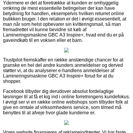
Ydermere er det at foretrække at kunden er omhyggelig
omkring de mest essentielle betingelser der kan have
betydning for handlen, eksempelvis hvilken returret online
butikken bruger. I den relation er det i øvrigt essesentielt, at
man når som helst opbevarer sin kvitteringsmail, så man
fremadrettet vil kunne bevidne sit køb af
Lamineringsmaskine GBC A3 Inspire+, hvad end du er på
gaveindkøb til en voksen eller et barn.
Trustpilot fremskaffer en række anstændige chancer for at
granske en hel del andre kunders anmeldelser og derved
støtter vi, at du analyserer e-handlens anmeldelser af
Lamineringsmaskine GBC A3 Inspire+ forud for at du
shopper.
Facebook tilbyder dig derudover absolut fordelagtige
løsninger til at få et kig ind i online forretningens kundefokus.
I øvrigt ser vi en række online webshops som tilbyder folk at
give en omtale af virksomhedens service, som tilmed må
benyttes til at afveje hvor glade kunderne er.
Vores website finansieres af reklameindtægter. Vi har faste