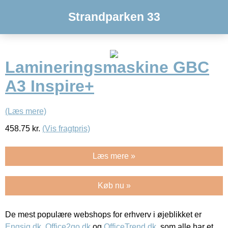
Strandparken 33
Lamineringsmaskine GBC
A3 Inspire+
(Læs mere)
458.75
kr.
(Vis fragtpris)
Læs mere »
Køb nu »
De mest populære webshops for erhverv i øjeblikket er
Engsig.dk
,
Office2go.dk
og
OfficeTrend.dk
, som alle har et