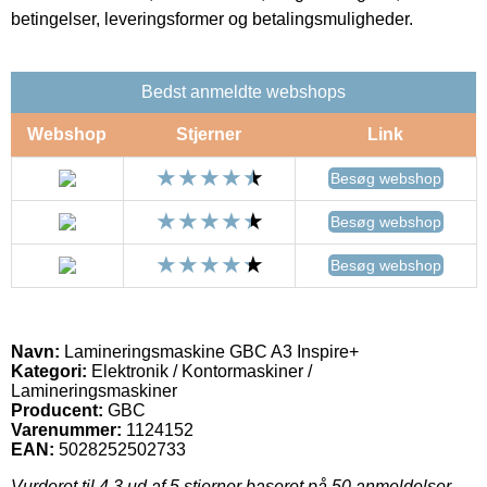
betingelser, leveringsformer og betalingsmuligheder.
Bedst anmeldte webshops
Webshop
Stjerner
Link
Besøg webshop
Besøg webshop
Besøg webshop
Navn:
Lamineringsmaskine GBC A3 Inspire+
Kategori:
Elektronik / Kontormaskiner /
Lamineringsmaskiner
Producent:
GBC
Varenummer:
1124152
EAN:
5028252502733
Vurderet til
4.3
ud af 5 stjerner baseret på
50
anmeldelser