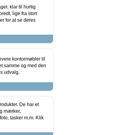
, klar til hurtig
edt, lige fra stort
er for at se deres
evere kontormøbler til
 det samme og med den
es udvalg.
rodukter. De har et
og mærker,
foto, tasker m.m. Klik