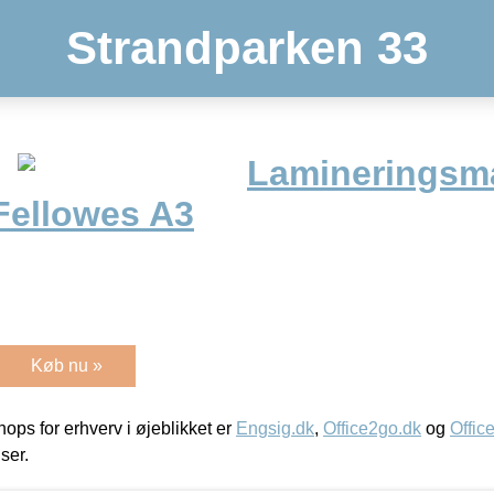
Strandparken 33
Lamineringsm
Fellowes A3
Køb nu »
ps for erhverv i øjeblikket er
Engsig.dk
,
Office2go.dk
og
Offic
iser.