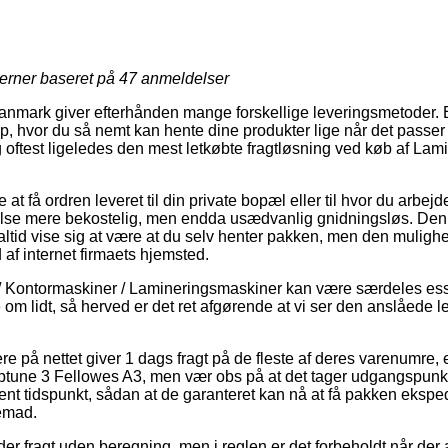
jerner baseret på
47
anmeldelser
anmark giver efterhånden mange forskellige leveringsmetoder. Et
op, hvor du så nemt kan hente dine produkter lige når det passer
oftest ligeledes den mest letkøbte fragtløsning ved køb af La
 at få ordren leveret til din private bopæl eller til hvor du arbej
se mere bekostelig, men endda usædvanlig gnidningsløs. Den b
altid vise sig at være at du selv henter pakken, men den mulighe
d af internet firmaets hjemsted.
/ Kontormaskiner / Lamineringsmaskiner kan være særdeles essent
 om lidt, så herved er det ret afgørende at vi ser den anslåede 
re på nettet giver 1 dags fragt på de fleste af deres varenumre,
une 3 Fellowes A3, men vær obs på at det tager udgangspunkt 
vent tidspunkt, sådan at de garanteret kan nå at få pakken ekspe
jemad.
er fragt uden beregning, men i reglen er det forbeholdt når der af