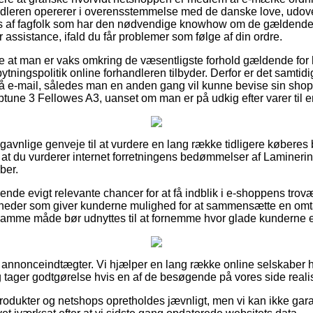
handleren opererer i overensstemmelse med de danske love, udov
s af fagfolk som har den nødvendige knowhow om de gældende
assistance, ifald du får problemer som følge af din ordre.
ække at man er vaks omkring de væsentligste forhold gældende fo
ningspolitik online forhandleren tilbyder. Derfor er det samtidi
på e-mail, således man en anden gang vil kunne bevise sin shop
ne 3 Fellowes A3, uanset om man er på udkig efter varer til e
vt gavnlige genveje til at vurdere en lang række tidligere køberes
, at du vurderer internet forretningens bedømmelser af Lamine
ber.
nde evigt relevante chancer for at få indblik i e-shoppens tro
heder som giver kunderne mulighed for at sammensætte en omta
amme måde bør udnyttes til at fornemme hvor glade kunderne e
f annonceindtægter. Vi hjælper en lang række online selskaber hv
g tager godtgørelse hvis en af de besøgende på vores side reali
odukter og netshops opretholdes jævnligt, men vi kan ikke gar