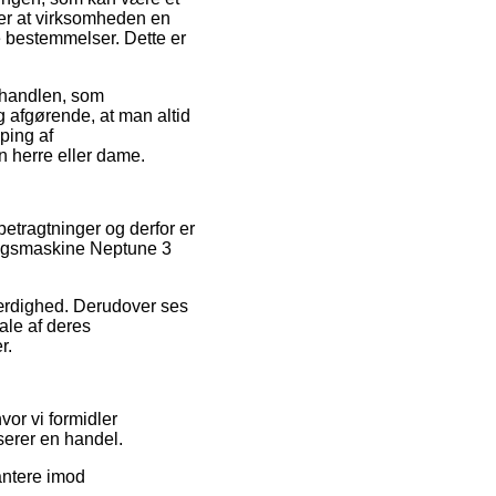
er at virksomheden en
 bestemmelser. Dette er
r handlen, som
g afgørende, at man altid
ping af
n herre eller dame.
 betragtninger og derfor er
ringsmaskine Neptune 3
værdighed. Derudover ses
le af deres
r.
or vi formidler
serer en handel.
antere imod