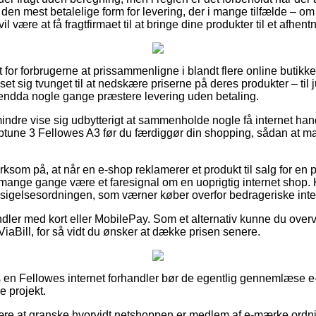
den mest betalelige form for levering, der i mange tilfælde – o
il være at få fragtfirmaet til at bringe dine produkter til et afhent
t for forbrugerne at prissammenligne i blandt flere online butikk
et sig tvunget til at nedskære priserne på deres produkter – til j
 endda nogle gange præstere levering uden betaling.
ndre vise sig udbytterigt at sammenholde nogle få internet handl
une 3 Fellowes A3 før du færdiggør din shopping, sådan at man
om på, at når en e-shop reklamerer et produkt til salg for en 
 mange gange være et faresignal om en uoprigtig internet shop. 
ndsigelsesordningen, som værner køber overfor bedrageriske inter
ndler med kort eller MobilePay. Som et alternativ kunne du over
 ViaBill, for så vidt du ønsker at dække prisen senere.
 en Fellowes internet forhandler bør de egentlig gennemlæse e
e projekt.
re at granske hvorvidt netshoppen er medlem af e-mærke ordn