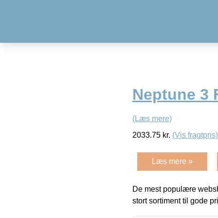
Neptune 3 
(Læs mere)
2033.75
kr.
(Vis fragtpris)
Læs mere »
De mest populære websho
stort sortiment til gode pr