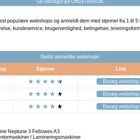
Se udvalget på OfficeTrend.dk
t populære webshops og anmeldt dem med stjerner fra 1 til 5 ud
rrelse, kundeservice, brugervenlighed, betingelser, leveringsfor
Bedst anmeldte webshops
op
Stjerner
Link
Besøg webshop
Besøg webshop
Besøg webshop
ne Neptune 3 Fellowes A3
ontormaskiner / Lamineringsmaskiner