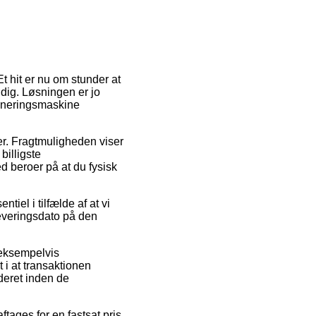
 hit er nu om stunder at
 dig. Løsningen er jo
mineringsmaskine
der. Fragtmuligheden viser
illigste
d beroer på at du fysisk
iel i tilfælde af at vi
leveringsdato på den
 eksempelvis
i at transaktionen
deret inden de
tages for en fastsat pris.