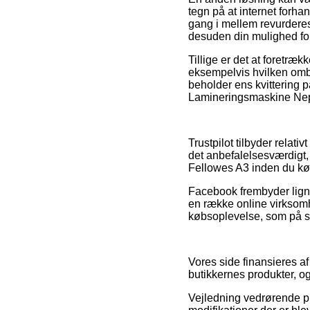
tegn på at internet for
gang i mellem revurdere
desuden din mulighed for 
Tillige er det at foretr
eksempelvis hvilken ombyt
beholder ens kvittering 
Lamineringsmaskine Neptu
Trustpilot tilbyder relati
det anbefalelsesværdigt
Fellowes A3 inden du kø
Facebook frembyder ligne
en række online virksom
købsoplevelse, som på s
Vores side finansieres a
butikkernes produkter, o
Vejledning vedrørende pr