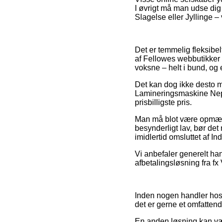
I øvrigt må man udse dig 
Slagelse eller Jyllinge – v
Det er temmelig fleksibel
af Fellowes webbutikker s
voksne – helt i bund, og
Det kan dog ikke desto mi
Lamineringsmaskine Nept
prisbilligste pris.
Man må blot være opmærks
besynderligt lav, bør det
imidlertid omsluttet af I
Vi anbefaler generelt ha
afbetalingsløsning fra fx
Inden nogen handler hos
det er gerne et omfattend
En anden løsning kan væ