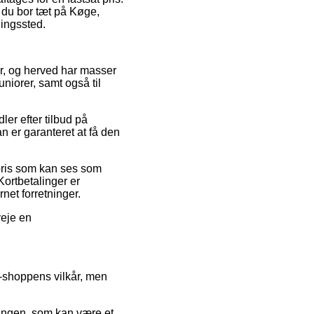
m du bor tæt på Køge,
ningssted.
er, og herved har masser
uniorer, samt også til
er efter tilbud på
 er garanteret at få den
pris som kan ses som
Kortbetalinger er
net forretninger.
veje en
-shoppens vilkår, men
ingen, som kan være et