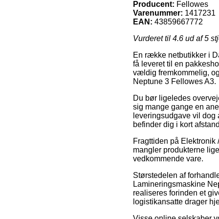
Producent:
Fellowes
Varenummer:
1417231
EAN:
43859667772
Vurderet til
4.6
ud af 5 st
En række netbutikker i D
få leveret til en pakkesh
vældig fremkommelig, og 
Neptune 3 Fellowes A3.
Du bør ligeledes overveje
sig mange gange en anel
leveringsudgave vil dog 
befinder dig i kort afstan
Fragttiden på Elektronik 
mangler produkterne lige
vedkommende vare.
Størstedelen af forhandle
Lamineringsmaskine Nept
realiseres forinden et gi
logistikansatte drager h
Visse online selskaber yd