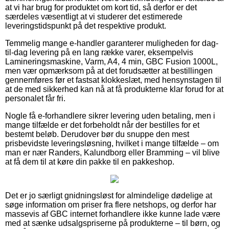
at vi har brug for produktet om kort tid, så derfor er det
særdeles væsentligt at vi studerer det estimerede
leveringstidspunkt på det respektive produkt.
Temmelig mange e-handler garanterer muligheden for dag-
til-dag levering på en lang række varer, eksempelvis
Lamineringsmaskine, Varm, A4, 4 min, GBC Fusion 1000L,
men vær opmærksom på at det forudsætter at bestillingen
gennemføres før et fastsat klokkeslæt, med hensynstagen til
at de med sikkerhed kan nå at få produkterne klar forud for at
personalet får fri.
Nogle få e-forhandlere sikrer levering uden betaling, men i
mange tilfælde er det forbeholdt når der bestilles for et
bestemt beløb. Derudover bør du snuppe den mest
prisbevidste leveringsløsning, hvilket i mange tilfælde – om
man er nær Randers, Kalundborg eller Bramming – vil blive
at få dem til at køre din pakke til en pakkeshop.
Det er jo særligt gnidningsløst for almindelige dødelige at
søge information om priser fra flere netshops, og derfor har
massevis af GBC internet forhandlere ikke kunne lade være
med at sænke udsalgspriserne på produkterne – til børn, og