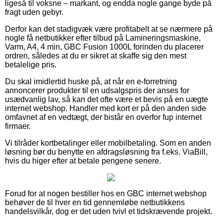
ligeså til voksne – markant, og endda nogle gange byde på
fragt uden gebyr.
Derfor kan det stadigvæk være profitabelt at se nærmere på
nogle få netbutikker efter tilbud på Lamineringsmaskine,
Varm, A4, 4 min, GBC Fusion 1000L forinden du placerer
ordren, således at du er sikret at skaffe sig den mest
betalelige pris.
Du skal imidlertid huske på, at når en e-forretning
annoncerer produkter til en udsalgspris der anses for
usædvanlig lav, så kan det ofte være et bevis på en uægte
internet webshop. Handler med kort er på den anden side
omfavnet af en vedtægt, der bistår en overfor fup internet
firmaer.
Vi tilråder kortbetalinger eller mobilbetaling. Som en anden
løsning bør du benytte en afdragsløsning fra f.eks. ViaBill,
hvis du higer efter at betale pengene senere.
Forud for at nogen bestiller hos en GBC internet webshop
behøver de til hver en tid gennemløbe netbutikkens
handelsvilkår, dog er det uden tvivl et tidskrævende projekt.