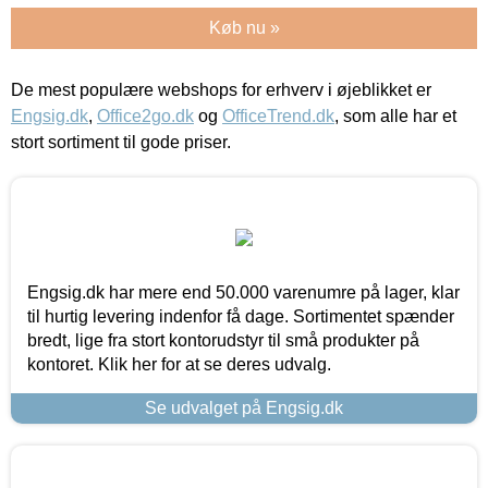
Køb nu »
De mest populære webshops for erhverv i øjeblikket er
Engsig.dk
,
Office2go.dk
og
OfficeTrend.dk
, som alle har et
stort sortiment til gode priser.
Engsig.dk har mere end 50.000 varenumre på lager, klar
til hurtig levering indenfor få dage. Sortimentet spænder
bredt, lige fra stort kontorudstyr til små produkter på
kontoret. Klik her for at se deres udvalg.
Se udvalget på Engsig.dk