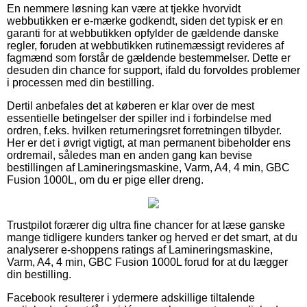
En nemmere løsning kan være at tjekke hvorvidt
webbutikken er e-mærke godkendt, siden det typisk er en
garanti for at webbutikken opfylder de gældende danske
regler, foruden at webbutikken rutinemæssigt revideres af
fagmænd som forstår de gældende bestemmelser. Dette er
desuden din chance for support, ifald du forvoldes problemer
i processen med din bestilling.
Dertil anbefales det at køberen er klar over de mest
essentielle betingelser der spiller ind i forbindelse med
ordren, f.eks. hvilken returneringsret forretningen tilbyder.
Her er det i øvrigt vigtigt, at man permanent bibeholder ens
ordremail, således man en anden gang kan bevise
bestillingen af Lamineringsmaskine, Varm, A4, 4 min, GBC
Fusion 1000L, om du er pige eller dreng.
Trustpilot forærer dig ultra fine chancer for at læse ganske
mange tidligere kunders tanker og herved er det smart, at du
analyserer e-shoppens ratings af Lamineringsmaskine,
Varm, A4, 4 min, GBC Fusion 1000L forud for at du lægger
din bestilling.
Facebook resulterer i ydermere adskillige tiltalende