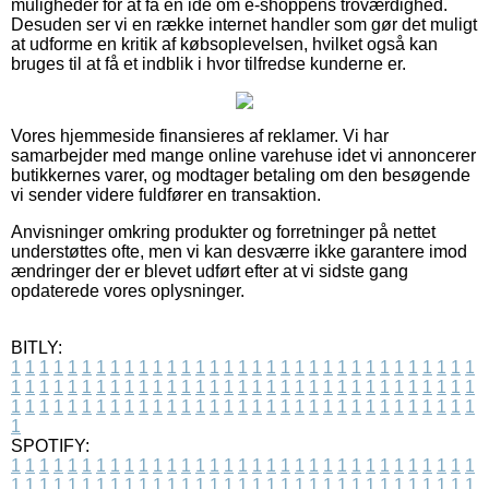
muligheder for at få en idé om e-shoppens troværdighed.
Desuden ser vi en række internet handler som gør det muligt
at udforme en kritik af købsoplevelsen, hvilket også kan
bruges til at få et indblik i hvor tilfredse kunderne er.
Vores hjemmeside finansieres af reklamer. Vi har
samarbejder med mange online varehuse idet vi annoncerer
butikkernes varer, og modtager betaling om den besøgende
vi sender videre fuldfører en transaktion.
Anvisninger omkring produkter og forretninger på nettet
understøttes ofte, men vi kan desværre ikke garantere imod
ændringer der er blevet udført efter at vi sidste gang
opdaterede vores oplysninger.
BITLY:
1
1
1
1
1
1
1
1
1
1
1
1
1
1
1
1
1
1
1
1
1
1
1
1
1
1
1
1
1
1
1
1
1
1
1
1
1
1
1
1
1
1
1
1
1
1
1
1
1
1
1
1
1
1
1
1
1
1
1
1
1
1
1
1
1
1
1
1
1
1
1
1
1
1
1
1
1
1
1
1
1
1
1
1
1
1
1
1
1
1
1
1
1
1
1
1
1
1
1
1
SPOTIFY:
1
1
1
1
1
1
1
1
1
1
1
1
1
1
1
1
1
1
1
1
1
1
1
1
1
1
1
1
1
1
1
1
1
1
1
1
1
1
1
1
1
1
1
1
1
1
1
1
1
1
1
1
1
1
1
1
1
1
1
1
1
1
1
1
1
1