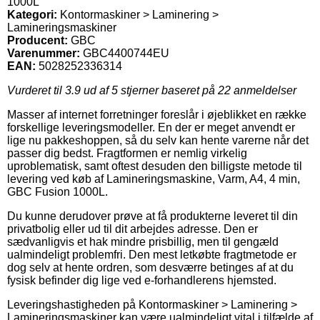
1000L
Kategori:
Kontormaskiner > Laminering >
Lamineringsmaskiner
Producent:
GBC
Varenummer:
GBC4400744EU
EAN:
5028252336314
Vurderet til
3.9
ud af 5 stjerner baseret på
22
anmeldelser
Masser af internet forretninger foreslår i øjeblikket en række
forskellige leveringsmodeller. En der er meget anvendt er
lige nu pakkeshoppen, så du selv kan hente varerne når det
passer dig bedst. Fragtformen er nemlig virkelig
uproblematisk, samt oftest desuden den billigste metode til
levering ved køb af Lamineringsmaskine, Varm, A4, 4 min,
GBC Fusion 1000L.
Du kunne derudover prøve at få produkterne leveret til din
privatbolig eller ud til dit arbejdes adresse. Den er
sædvanligvis et hak mindre prisbillig, men til gengæld
ualmindeligt problemfri. Den mest letkøbte fragtmetode er
dog selv at hente ordren, som desværre betinges af at du
fysisk befinder dig lige ved e-forhandlerens hjemsted.
Leveringshastigheden på Kontormaskiner > Laminering >
Lamineringsmaskiner kan være ualmindeligt vital i tilfælde af