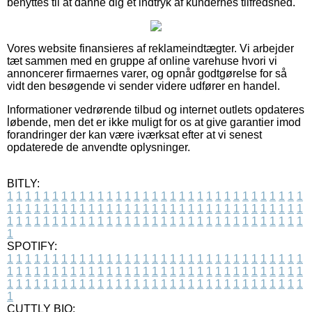
benyttes til at danne dig et indtryk af kundernes tilfredshed.
Vores website finansieres af reklameindtægter. Vi arbejder
tæt sammen med en gruppe af online varehuse hvori vi
annoncerer firmaernes varer, og opnår godtgørelse for så
vidt den besøgende vi sender videre udfører en handel.
Informationer vedrørende tilbud og internet outlets opdateres
løbende, men det er ikke muligt for os at give garantier imod
forandringer der kan være iværksat efter at vi senest
opdaterede de anvendte oplysninger.
BITLY:
1
1
1
1
1
1
1
1
1
1
1
1
1
1
1
1
1
1
1
1
1
1
1
1
1
1
1
1
1
1
1
1
1
1
1
1
1
1
1
1
1
1
1
1
1
1
1
1
1
1
1
1
1
1
1
1
1
1
1
1
1
1
1
1
1
1
1
1
1
1
1
1
1
1
1
1
1
1
1
1
1
1
1
1
1
1
1
1
1
1
1
1
1
1
1
1
1
1
1
1
SPOTIFY:
1
1
1
1
1
1
1
1
1
1
1
1
1
1
1
1
1
1
1
1
1
1
1
1
1
1
1
1
1
1
1
1
1
1
1
1
1
1
1
1
1
1
1
1
1
1
1
1
1
1
1
1
1
1
1
1
1
1
1
1
1
1
1
1
1
1
1
1
1
1
1
1
1
1
1
1
1
1
1
1
1
1
1
1
1
1
1
1
1
1
1
1
1
1
1
1
1
1
1
1
CUTTLY BIO: