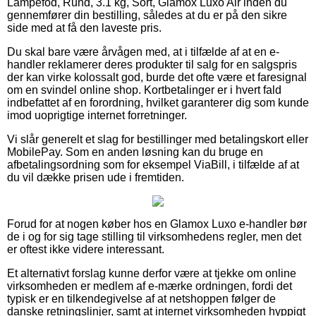
Lampefod, Rund, 3.1 kg, Sort, Glamox Luxo Air inden du
gennemfører din bestilling, således at du er på den sikre
side med at få den laveste pris.
Du skal bare være årvågen med, at i tilfælde af at en e-
handler reklamerer deres produkter til salg for en salgspris
der kan virke kolossalt god, burde det ofte være et faresignal
om en svindel online shop. Kortbetalinger er i hvert fald
indbefattet af en forordning, hvilket garanterer dig som kunde
imod uoprigtige internet forretninger.
Vi slår generelt et slag for bestillinger med betalingskort eller
MobilePay. Som en anden løsning kan du bruge en
afbetalingsordning som for eksempel ViaBill, i tilfælde af at
du vil dække prisen ude i fremtiden.
Forud for at nogen køber hos en Glamox Luxo e-handler bør
de i og for sig tage stilling til virksomhedens regler, men det
er oftest ikke videre interessant.
Et alternativt forslag kunne derfor være at tjekke om online
virksomheden er medlem af e-mærke ordningen, fordi det
typisk er en tilkendegivelse af at netshoppen følger de
danske retningslinjer, samt at internet virksomheden hyppigt