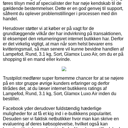
føres tilsyn med af specialister der har nøje kendskab til de
gældende bestemmelser. Dette er en god genvej til support,
såfremt du oplever problemstillinger i processen med din
handel.
Herudover støtter vi at køber er på vagt for de
grundlæggende vilkår der har indvirkning på transaktionen,
til eksempel den returneringsret internet butikken har. Derfor
er det virkelig vigtigt, at man når som helst bevarer ens
kvitteringsmail, så man senere vil kunne bevidne handlen af
Lampefod, Rund, 3.1 kg, Sort, Glamox Luxo Air, om du er på
shopping til en mand eller kvinde.
Trustpilot medfører super fornemme chancer for at se nøjere
på en stor gruppe øvrige kunders erfaringer og derfor
tilrådes det, at du læser internet butikkens ratings af
Lampefod, Rund, 3.1 kg, Sort, Glamox Luxo Air inden du
bestiller.
Facebook yder derudover fuldstændig hæderlige
muligheder for at få et kig ind i e-butikkens popularitet.
Desuden ser vi faktisk netbutikker hvor man kan skrive en
evaluering af deres købsoplevelse, hvilket også kan