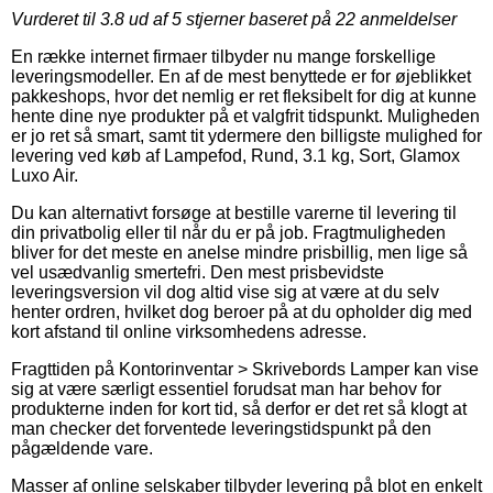
Vurderet til
3.8
ud af 5 stjerner baseret på
22
anmeldelser
En række internet firmaer tilbyder nu mange forskellige
leveringsmodeller. En af de mest benyttede er for øjeblikket
pakkeshops, hvor det nemlig er ret fleksibelt for dig at kunne
hente dine nye produkter på et valgfrit tidspunkt. Muligheden
er jo ret så smart, samt tit ydermere den billigste mulighed for
levering ved køb af Lampefod, Rund, 3.1 kg, Sort, Glamox
Luxo Air.
Du kan alternativt forsøge at bestille varerne til levering til
din privatbolig eller til når du er på job. Fragtmuligheden
bliver for det meste en anelse mindre prisbillig, men lige så
vel usædvanlig smertefri. Den mest prisbevidste
leveringsversion vil dog altid vise sig at være at du selv
henter ordren, hvilket dog beroer på at du opholder dig med
kort afstand til online virksomhedens adresse.
Fragttiden på Kontorinventar > Skrivebords Lamper kan vise
sig at være særligt essentiel forudsat man har behov for
produkterne inden for kort tid, så derfor er det ret så klogt at
man checker det forventede leveringstidspunkt på den
pågældende vare.
Masser af online selskaber tilbyder levering på blot en enkelt