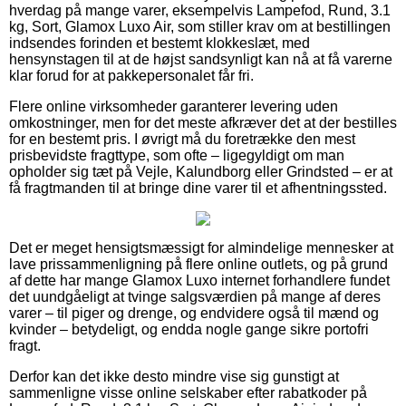
hverdag på mange varer, eksempelvis Lampefod, Rund, 3.1
kg, Sort, Glamox Luxo Air, som stiller krav om at bestillingen
indsendes forinden et bestemt klokkeslæt, med
hensynstagen til at de højst sandsynligt kan nå at få varerne
klar forud for at pakkepersonalet får fri.
Flere online virksomheder garanterer levering uden
omkostninger, men for det meste afkræver det at der bestilles
for en bestemt pris. I øvrigt må du foretrække den mest
prisbevidste fragttype, som ofte – ligegyldigt om man
opholder sig tæt på Vejle, Kalundborg eller Grindsted – er at
få fragtmanden til at bringe dine varer til et afhentningssted.
Det er meget hensigtsmæssigt for almindelige mennesker at
lave prissammenligning på flere online outlets, og på grund
af dette har mange Glamox Luxo internet forhandlere fundet
det uundgåeligt at tvinge salgsværdien på mange af deres
varer – til piger og drenge, og endvidere også til mænd og
kvinder – betydeligt, og endda nogle gange sikre portofri
fragt.
Derfor kan det ikke desto mindre vise sig gunstigt at
sammenligne visse online selskaber efter rabatkoder på