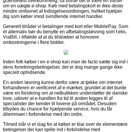
grænseløst overkommelig, så burde det tit være en varsel
om en uægte e-shop. Køb med betalingskort er ikke desto
mindre omfavnet af Indsigelsesordningen, hvilket hjælper
dig som køber imod svindlende internet handler.
Generelt tilråder vi betalinger med kort eller MobilePay. Som
et alternativ bør du benytte en afbetalingsløsning som f.eks.
ViaBill, i tilfælde af at du tilstræber at honorere
omkostningerne i flere bidder.
Inden folk køber i en e-shop kan man de facto sætte sig ind i
dens forretningsbetingelser, det er dog mange gange ikke
specielt ophidsende.
En anden løsning kunne derfor være at tjekke om internet
forhandleren er verificeret af e-mærket, grundet at det burde
være en forsikring om at netbutikken understøtter de danske
love, udover at e-handlen fra tid til anden kigges til af
specialister der kender til lovene på området. Desuden
tilbydes du chance for hjælpende service, hvis du får
dilemmaer i forbindelse med din ordre.
Tilmed slår vi et slag for at køber er klar over de elementære
betingelser der kan spille ind i forbindelse med