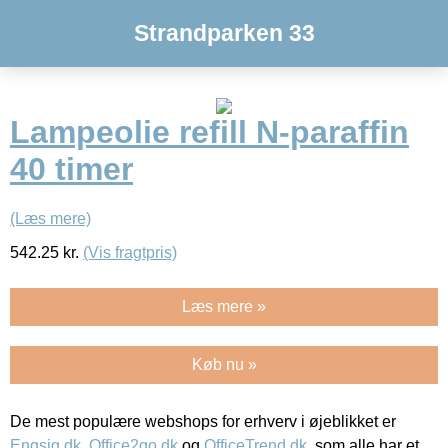
Strandparken 33
Lampeolie refill N-paraffin
40 timer
(Læs mere)
542.25
kr.
(Vis fragtpris)
Læs mere »
Køb nu »
De mest populære webshops for erhverv i øjeblikket er
Engsig.dk
,
Office2go.dk
og
OfficeTrend.dk
, som alle har et