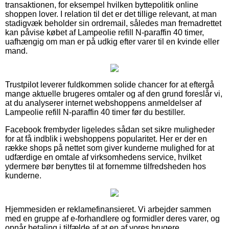
transaktionen, for eksempel hvilken byttepolitik online
shoppen lover. I relation til det er det tillige relevant, at man
stadigvæk beholder sin ordremail, således man fremadrettet
kan påvise købet af Lampeolie refill N-paraffin 40 timer,
uafhængig om man er på udkig efter varer til en kvinde eller
mand.
Trustpilot leverer fuldkommen solide chancer for at eftergå
mange aktuelle brugeres omtaler og af den grund foreslår vi,
at du analyserer internet webshoppens anmeldelser af
Lampeolie refill N-paraffin 40 timer før du bestiller.
Facebook frembyder ligeledes sådan set sikre muligheder
for at få indblik i webshoppens popularitet. Her er der en
række shops på nettet som giver kunderne mulighed for at
udfærdige en omtale af virksomhedens service, hvilket
ydermere bør benyttes til at fornemme tilfredsheden hos
kunderne.
Hjemmesiden er reklamefinansieret. Vi arbejder sammen
med en gruppe af e-forhandlere og formidler deres varer, og
opnår betaling i tilfælde af at en af vores brugere