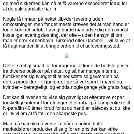
de med sikkerhed kan nå at få varerne ekspederet forud for
at de pakkeansatte har fri.
Nogle få firmaer på nettet tilbyder levering uden
omkostninger, men for det meste kræves det at man handler
for et konkret beløb. I øvrigt burde man udse dig den mindst
kostelige leveringsløsning, der ofte – uden hensyn til om
man er nær København, Birkerød eller Hammel – vil blive at
få fragtmanden til at bringe ordren til et udleveringssted.
Det er særligt smart for forbrugerne at finde de bedste priser
fra diverse butikker på nettet, og så har mange internet
butikker set sig tvunget til at nedsætte salgsværdien på
deres produkter – til juniorer, lige så vel som til mænd og
kvinder – betragteligt, og endda nogle gange yde gratis fragt.
Det kan til hver en tid vise sig gavnligt at efterprøve et par
forskellige internet forretninger efter rabat på Lampeolie refill
N-paraffin 40 timer forud for at du handler, således at du ikke
er i tvivl om at få fat i den skarpeste pris.
Man må bare ikke overse, at når en online butik
markedsfører produkter til salg for en pris der kan virke