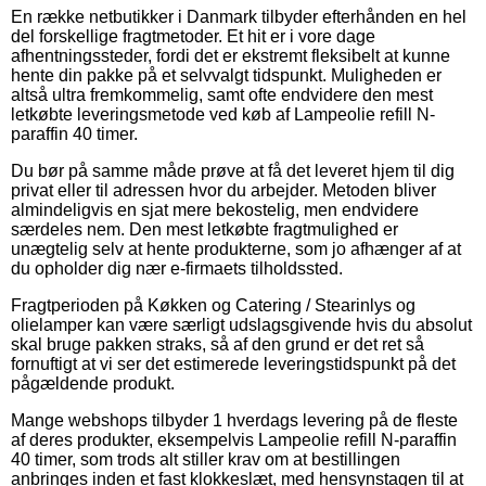
En række netbutikker i Danmark tilbyder efterhånden en hel
del forskellige fragtmetoder. Et hit er i vore dage
afhentningssteder, fordi det er ekstremt fleksibelt at kunne
hente din pakke på et selvvalgt tidspunkt. Muligheden er
altså ultra fremkommelig, samt ofte endvidere den mest
letkøbte leveringsmetode ved køb af Lampeolie refill N-
paraffin 40 timer.
Du bør på samme måde prøve at få det leveret hjem til dig
privat eller til adressen hvor du arbejder. Metoden bliver
almindeligvis en sjat mere bekostelig, men endvidere
særdeles nem. Den mest letkøbte fragtmulighed er
unægtelig selv at hente produkterne, som jo afhænger af at
du opholder dig nær e-firmaets tilholdssted.
Fragtperioden på Køkken og Catering / Stearinlys og
olielamper kan være særligt udslagsgivende hvis du absolut
skal bruge pakken straks, så af den grund er det ret så
fornuftigt at vi ser det estimerede leveringstidspunkt på det
pågældende produkt.
Mange webshops tilbyder 1 hverdags levering på de fleste
af deres produkter, eksempelvis Lampeolie refill N-paraffin
40 timer, som trods alt stiller krav om at bestillingen
anbringes inden et fast klokkeslæt, med hensynstagen til at