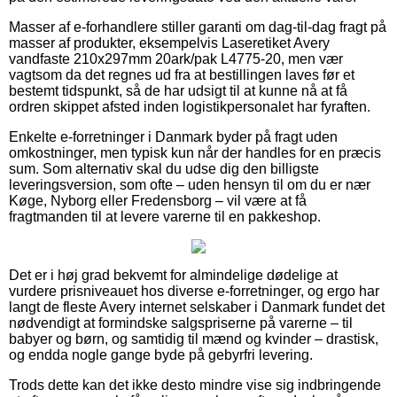
Masser af e-forhandlere stiller garanti om dag-til-dag fragt på
masser af produkter, eksempelvis Laseretiket Avery
vandfaste 210x297mm 20ark/pak L4775-20, men vær
vagtsom da det regnes ud fra at bestillingen laves før et
bestemt tidspunkt, så de har udsigt til at kunne nå at få
ordren skippet afsted inden logistikpersonalet har fyraften.
Enkelte e-forretninger i Danmark byder på fragt uden
omkostninger, men typisk kun når der handles for en præcis
sum. Som alternativ skal du udse dig den billigste
leveringsversion, som ofte – uden hensyn til om du er nær
Køge, Nyborg eller Fredensborg – vil være at få
fragtmanden til at levere varerne til en pakkeshop.
Det er i høj grad bekvemt for almindelige dødelige at
vurdere prisniveauet hos diverse e-forretninger, og ergo har
langt de fleste Avery internet selskaber i Danmark fundet det
nødvendigt at formindske salgspriserne på varerne – til
babyer og børn, og samtidig til mænd og kvinder – drastisk,
og endda nogle gange byde på gebyrfri levering.
Trods dette kan det ikke desto mindre vise sig indbringende