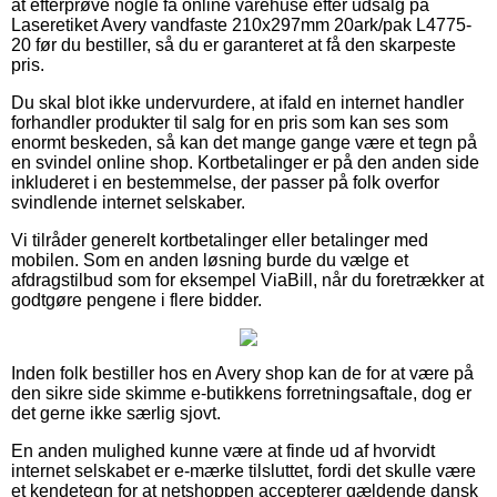
at efterprøve nogle få online varehuse efter udsalg på
Laseretiket Avery vandfaste 210x297mm 20ark/pak L4775-
20 før du bestiller, så du er garanteret at få den skarpeste
pris.
Du skal blot ikke undervurdere, at ifald en internet handler
forhandler produkter til salg for en pris som kan ses som
enormt beskeden, så kan det mange gange være et tegn på
en svindel online shop. Kortbetalinger er på den anden side
inkluderet i en bestemmelse, der passer på folk overfor
svindlende internet selskaber.
Vi tilråder generelt kortbetalinger eller betalinger med
mobilen. Som en anden løsning burde du vælge et
afdragstilbud som for eksempel ViaBill, når du foretrækker at
godtgøre pengene i flere bidder.
Inden folk bestiller hos en Avery shop kan de for at være på
den sikre side skimme e-butikkens forretningsaftale, dog er
det gerne ikke særlig sjovt.
En anden mulighed kunne være at finde ud af hvorvidt
internet selskabet er e-mærke tilsluttet, fordi det skulle være
et kendetegn for at netshoppen accepterer gældende dansk