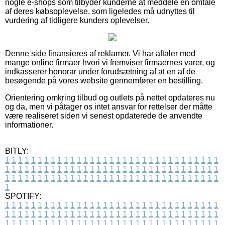
nogle e-shops som tilbyder kunderne at meddele en omtale
af deres købsoplevelse, som ligeledes må udnyttes til
vurdering af tidligere kunders oplevelser.
Denne side finansieres af reklamer. Vi har aftaler med
mange online firmaer hvori vi fremviser firmaernes varer, og
indkasserer honorar under forudsætning af at en af de
besøgende på vores website gennemfører en bestilling.
Orientering omkring tilbud og outlets på nettet opdateres nu
og da, men vi påtager os intet ansvar for rettelser der måtte
være realiseret siden vi senest opdaterede de anvendte
informationer.
BITLY:
1
1
1
1
1
1
1
1
1
1
1
1
1
1
1
1
1
1
1
1
1
1
1
1
1
1
1
1
1
1
1
1
1
1
1
1
1
1
1
1
1
1
1
1
1
1
1
1
1
1
1
1
1
1
1
1
1
1
1
1
1
1
1
1
1
1
1
1
1
1
1
1
1
1
1
1
1
1
1
1
1
1
1
1
1
1
1
1
1
1
1
1
1
1
1
1
1
1
1
1
SPOTIFY:
1
1
1
1
1
1
1
1
1
1
1
1
1
1
1
1
1
1
1
1
1
1
1
1
1
1
1
1
1
1
1
1
1
1
1
1
1
1
1
1
1
1
1
1
1
1
1
1
1
1
1
1
1
1
1
1
1
1
1
1
1
1
1
1
1
1
1
1
1
1
1
1
1
1
1
1
1
1
1
1
1
1
1
1
1
1
1
1
1
1
1
1
1
1
1
1
1
1
1