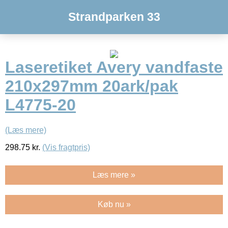
Strandparken 33
Laseretiket Avery vandfaste
210x297mm 20ark/pak
L4775-20
(Læs mere)
298.75
kr.
(Vis fragtpris)
Læs mere »
Køb nu »