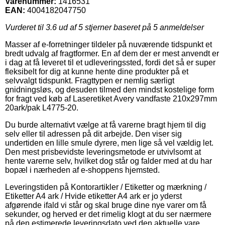
Varenummer:
1416531
EAN:
4004182047750
Vurderet til
3.6
ud af 5 stjerner baseret på
5
anmeldelser
Masser af e-forretninger tildeler på nuværende tidspunkt et
bredt udvalg af fragtformer. En af dem der er mest anvendt er
i dag at få leveret til et udleveringssted, fordi det så er super
fleksibelt for dig at kunne hente dine produkter på et
selvvalgt tidspunkt. Fragttypen er nemlig særligt
gnidningsløs, og desuden tilmed den mindst kostelige form
for fragt ved køb af Laseretiket Avery vandfaste 210x297mm
20ark/pak L4775-20.
Du burde alternativt vælge at få varerne bragt hjem til dig
selv eller til adressen på dit arbejde. Den viser sig
undertiden en lille smule dyrere, men lige så vel vældig let.
Den mest prisbevidste leveringsmetode er utvivlsomt at
hente varerne selv, hvilket dog står og falder med at du har
bopæl i nærheden af e-shoppens hjemsted.
Leveringstiden på Kontorartikler / Etiketter og mærkning /
Etiketter A4 ark / Hvide etiketter A4 ark er jo yderst
afgørende ifald vi står og skal bruge dine nye varer om få
sekunder, og herved er det rimelig klogt at du ser nærmere
på den estimerede leveringsdato ved den aktuelle vare.