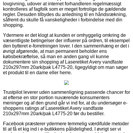
lovgivning, udover at internet forhandleren regelmæssigt
kontrolleres af fagfolk som er meget fortrolige de gældende
regler. Desuden tilbydes du anledning til en håndsrækning,
såfremt du skulle få vanskeligheder i forbindelse med din
shopping.
Ydermere er det klogt at kunden er omhyggelig omkring de
væsentligste betingelser der influerer på ordren, til eksempel
den bytteret e-forretningen lover. I den sammenhæng er det i
øvrigt afgørende, at man permanent beholder ens
købsbekræftelse, så man en anden gang vil kunne
dokumentere sin shopping af Laseretiket Avery vandfaste
210x297mm 20ark/pak L4775-20, ligegyldigt om man søger
et produkt til en dame eller herre.
Trustpilot leverer uden sammenligning passende chancer for
at efterse en stor portion nuværende konsumenters
meninger og af den grund går vi ind for, at du undersøger e-
shoppens ratings af Laseretiket Avery vandfaste
210x297mm 20ark/pak L4775-20 før du bestiller.
Facebook præsterer ydermere temmelig værdifulde metoder
til at få et kig ind i e-butikkens pålidelighed. I øvrigt ser vi