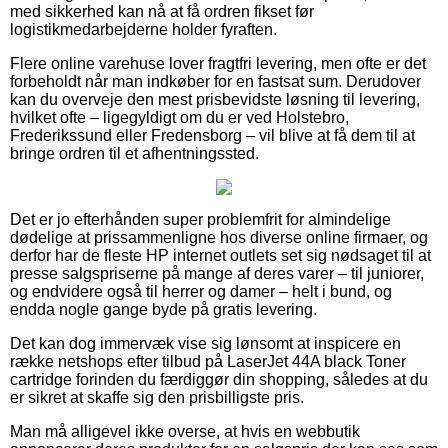
med sikkerhed kan nå at få ordren fikset før
logistikmedarbejderne holder fyraften.
Flere online varehuse lover fragtfri levering, men ofte er det
forbeholdt når man indkøber for en fastsat sum. Derudover
kan du overveje den mest prisbevidste løsning til levering,
hvilket ofte – ligegyldigt om du er ved Holstebro,
Frederikssund eller Fredensborg – vil blive at få dem til at
bringe ordren til et afhentningssted.
Det er jo efterhånden super problemfrit for almindelige
dødelige at prissammenligne hos diverse online firmaer, og
derfor har de fleste HP internet outlets set sig nødsaget til at
presse salgspriserne på mange af deres varer – til juniorer,
og endvidere også til herrer og damer – helt i bund, og
endda nogle gange byde på gratis levering.
Det kan dog immervæk vise sig lønsomt at inspicere en
række netshops efter tilbud på LaserJet 44A black Toner
cartridge forinden du færdiggør din shopping, således at du
er sikret at skaffe sig den prisbilligste pris.
Man må alligevel ikke overse, at hvis en webbutik