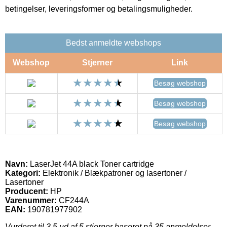
betingelser, leveringsformer og betalingsmuligheder.
Bedst anmeldte webshops
Webshop
Stjerner
Link
Besøg webshop
Besøg webshop
Besøg webshop
Navn:
LaserJet 44A black Toner cartridge
Kategori:
Elektronik / Blækpatroner og lasertoner /
Lasertoner
Producent:
HP
Varenummer:
CF244A
EAN:
190781977902
Vurderet til
3.5
ud af 5 stjerner baseret på
35
anmeldelser