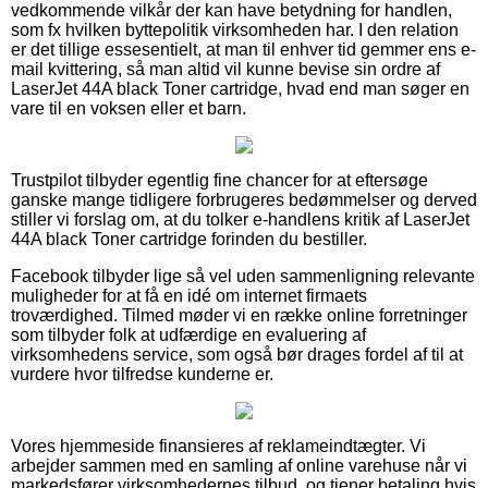
vedkommende vilkår der kan have betydning for handlen,
som fx hvilken byttepolitik virksomheden har. I den relation
er det tillige essesentielt, at man til enhver tid gemmer ens e-
mail kvittering, så man altid vil kunne bevise sin ordre af
LaserJet 44A black Toner cartridge, hvad end man søger en
vare til en voksen eller et barn.
Trustpilot tilbyder egentlig fine chancer for at eftersøge
ganske mange tidligere forbrugeres bedømmelser og derved
stiller vi forslag om, at du tolker e-handlens kritik af LaserJet
44A black Toner cartridge forinden du bestiller.
Facebook tilbyder lige så vel uden sammenligning relevante
muligheder for at få en idé om internet firmaets
troværdighed. Tilmed møder vi en række online forretninger
som tilbyder folk at udfærdige en evaluering af
virksomhedens service, som også bør drages fordel af til at
vurdere hvor tilfredse kunderne er.
Vores hjemmeside finansieres af reklameindtægter. Vi
arbejder sammen med en samling af online varehuse når vi
markedsfører virksomhedernes tilbud, og tjener betaling hvis