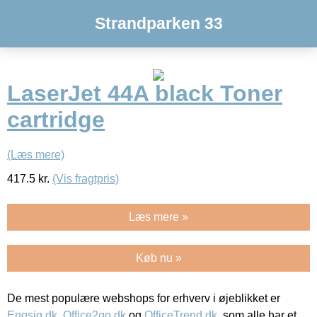
Strandparken 33
LaserJet 44A black Toner
cartridge
(Læs mere)
417.5
kr.
(Vis fragtpris)
Læs mere »
Køb nu »
De mest populære webshops for erhverv i øjeblikket er
Engsig.dk
,
Office2go.dk
og
OfficeTrend.dk
, som alle har et