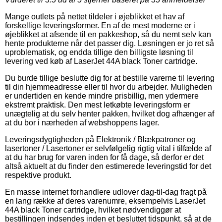
Mange outlets på nettet tildeler i øjeblikket et hav af
forskellige leveringsformer. En af de mest moderne er i
øjeblikket at afsende til en pakkeshop, så du nemt selv kan
hente produkterne når det passer dig. Løsningen er jo ret så
uproblematisk, og endda tillige den billigste løsning til
levering ved køb af LaserJet 44A black Toner cartridge.
Du burde tillige beslutte dig for at bestille varerne til levering
til din hjemmeadresse eller til hvor du arbejder. Muligheden
er undertiden en kende mindre prisbillig, men ydermere
ekstremt praktisk. Den mest letkøbte leveringsform er
unægtelig at du selv henter pakken, hvilket dog afhænger af
at du bor i nærheden af webshoppens lager.
Leveringsdygtigheden på Elektronik / Blækpatroner og
lasertoner / Lasertoner er selvfølgelig rigtig vital i tilfælde af
at du har brug for varen inden for få dage, så derfor er det
altså aktuelt at du finder den estimerede leveringstid for det
respektive produkt.
En masse internet forhandlere udlover dag-til-dag fragt på
en lang række af deres varenumre, eksempelvis LaserJet
44A black Toner cartridge, hvilket nødvendiggør at
bestillingen indsendes inden et besluttet tidspunkt, så at de