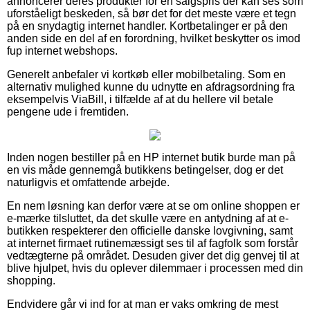
annoncerer deres produkter for en salgspris der kan ses som
uforståeligt beskeden, så bør det for det meste være et tegn
på en snydagtig internet handler. Kortbetalinger er på den
anden side en del af en forordning, hvilket beskytter os imod
fup internet webshops.
Generelt anbefaler vi kortkøb eller mobilbetaling. Som en
alternativ mulighed kunne du udnytte en afdragsordning fra
eksempelvis ViaBill, i tilfælde af at du hellere vil betale
pengene ude i fremtiden.
Inden nogen bestiller på en HP internet butik burde man på
en vis måde gennemgå butikkens betingelser, dog er det
naturligvis et omfattende arbejde.
En nem løsning kan derfor være at se om online shoppen er
e-mærke tilsluttet, da det skulle være en antydning af at e-
butikken respekterer den officielle danske lovgivning, samt
at internet firmaet rutinemæssigt ses til af fagfolk som forstår
vedtægterne på området. Desuden giver det dig genvej til at
blive hjulpet, hvis du oplever dilemmaer i processen med din
shopping.
Endvidere går vi ind for at man er vaks omkring de mest