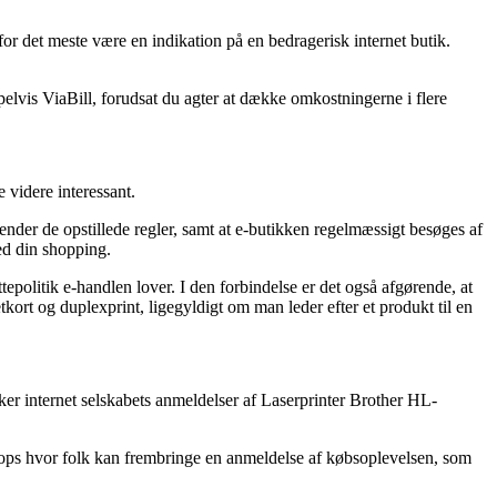
 for det meste være en indikation på en bedragerisk internet butik.
pelvis ViaBill, forudsat du agter at dække omkostningerne i flere
 videre interessant.
nder de opstillede regler, samt at e-butikken regelmæssigt besøges af
med din shopping.
epolitik e-handlen lover. I den forbindelse er det også afgørende, at
rt og duplexprint, ligegyldigt om man leder efter et produkt til en
lker internet selskabets anmeldelser af Laserprinter Brother HL-
shops hvor folk kan frembringe en anmeldelse af købsoplevelsen, som