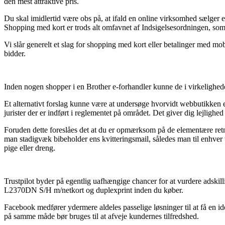
den mest attraktive pris.
Du skal imidlertid være obs på, at ifald en online virksomhed sælger et 
Shopping med kort er trods alt omfavnet af Indsigelsesordningen, som
Vi slår generelt et slag for shopping med kort eller betalinger med mo
bidder.
Inden nogen shopper i en Brother e-forhandler kunne de i virkeligheden 
Et alternativt forslag kunne være at undersøge hvorvidt webbutikken e
jurister der er indført i reglementet på området. Det giver dig lejligh
Foruden dette foreslåes det at du er opmærksom på de elementære retnin
man stadigvæk bibeholder ens kvitteringsmail, således man til enhver
pige eller dreng.
Trustpilot byder på egentlig uafhængige chancer for at vurdere adskill
L2370DN S/H m/netkort og duplexprint inden du køber.
Facebook medfører ydermere aldeles passelige løsninger til at få en 
på samme måde bør bruges til at afveje kundernes tilfredshed.