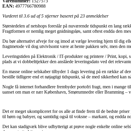
Varenummer:
1527573
EAN:
4977766780988
Vurderet til
3.6
ud af 5 stjerner baseret på
23
anmeldelser
Størstedelen af netshops foreslår på nuværende tidspunkt en lang række
Fragtformen er nemlig meget gnidningsløs, samt oftest endda den me
Du bør alternativt afveje for og imod at vælge levering hjem til dig 
fragtmetode vil dog utvivlsomt være at hente pakken selv, men den mul
Leveringstiden på Elektronik / IT-produkter og printere / Print, kopi,
plads at vi dobbelttjekker den anslåede leveringsdato ved det relevant
En masse online selskaber tilbyder 1 dags levering på en række af d
bestille tidligere end et nøjagtigt tidspunkt, så de med sikkerhed kan n
Nogle få internet forhandlere frembyder portofri fragt, men i mange 
uanset om man er nær København, Smørumnedre eller Bramming – vil bliv
Det er meget ukompliceret for os alle at finde frem til de bedste prise
til børn og babyer, og samtidig også til voksne – markant, og endda 
Det kan stadigvæk blive udbytterigt at prøve nogle enkelte online se