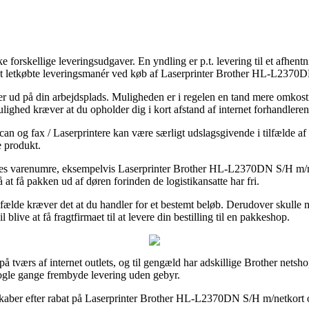
 forskellige leveringsudgaver. En yndling er p.t. levering til et afhentn
st letkøbte leveringsmanér ved køb af Laserprinter Brother HL-L2370D
eller ud på din arbejdsplads. Muligheden er i regelen en tand mere omk
ighed kræver at du opholder dig i kort afstand af internet forhandleren
 scan og fax / Laserprintere kan være særligt udslagsgivende i tilfælde a
e produkt.
eres varenumre, eksempelvis Laserprinter Brother HL-L2370DN S/H m/net
å at få pakken ud af døren forinden de logistikansatte har fri.
tilfælde kræver det at du handler for et bestemt beløb. Derudover skul
e at få fragtfirmaet til at levere din bestilling til en pakkeshop.
r på tværs af internet outlets, og til gengæld har adskillige Brother net
nogle gange frembyde levering uden gebyr.
lskaber efter rabat på Laserprinter Brother HL-L2370DN S/H m/netkort o