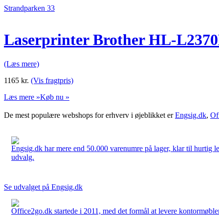
Strandparken 33
Laserprinter Brother HL-L2370
(Læs mere)
1165
kr.
(Vis fragtpris)
Læs mere »
Køb nu »
De mest populære webshops for erhverv i øjeblikket er
Engsig.dk
,
Of
Engsig.dk har mere end 50.000 varenumre på lager, klar til hurtig lev
udvalg.
Se udvalget på Engsig.dk
Office2go.dk startede i 2011, med det formål at levere kontormøbler