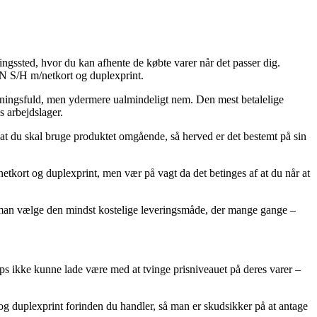
ingssted, hvor du kan afhente de købte varer når det passer dig.
N S/H m/netkort og duplexprint.
ostningsfuld, men ydermere ualmindeligt nem. Den mest betalelige
s arbejdslager.
f at du skal bruge produktet omgående, så herved er det bestemt på sin
kort og duplexprint, men vær på vagt da det betinges af at du når at
le man vælge den mindst kostelige leveringsmåde, der mange gange –
shops ikke kunne lade være med at tvinge prisniveauet på deres varer –
g duplexprint forinden du handler, så man er skudsikker på at antage