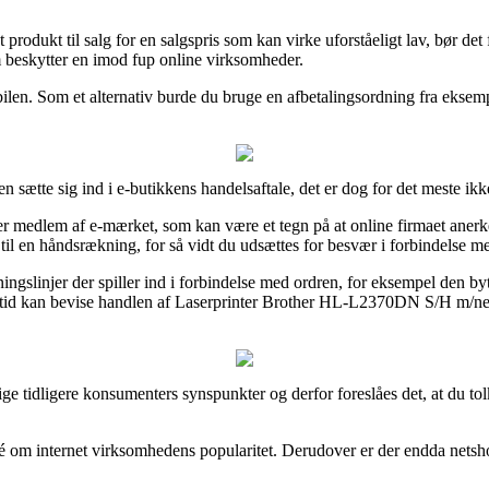
produkt til salg for en salgspris som kan virke uforståeligt lav, bør det
 beskytter en imod fup online virksomheder.
bilen. Som et alternativ burde du bruge en afbetalingsordning fra eksem
sætte sig ind i e-butikkens handelsaftale, det er dog for det meste ikke
r medlem af e-mærket, som kan være et tegn på at online firmaet anerke
ed til en håndsrækning, for så vidt du udsættes for besvær i forbindelse 
gslinjer der spiller ind i forbindelse med ordren, for eksempel den bytt
 tid kan bevise handlen af Laserprinter Brother HL-L2370DN S/H m/netko
ige tidligere konsumenters synspunkter og derfor foreslåes det, at du to
idé om internet virksomhedens popularitet. Derudover er der endda net