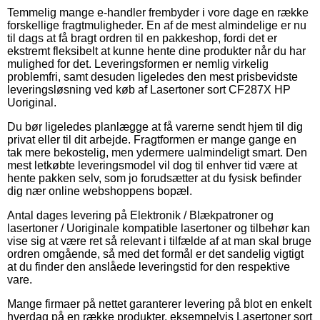
Temmelig mange e-handler frembyder i vore dage en række
forskellige fragtmuligheder. En af de mest almindelige er nu
til dags at få bragt ordren til en pakkeshop, fordi det er
ekstremt fleksibelt at kunne hente dine produkter når du har
mulighed for det. Leveringsformen er nemlig virkelig
problemfri, samt desuden ligeledes den mest prisbevidste
leveringsløsning ved køb af Lasertoner sort CF287X HP
Uoriginal.
Du bør ligeledes planlægge at få varerne sendt hjem til dig
privat eller til dit arbejde. Fragtformen er mange gange en
tak mere bekostelig, men ydermere ualmindeligt smart. Den
mest letkøbte leveringsmodel vil dog til enhver tid være at
hente pakken selv, som jo forudsætter at du fysisk befinder
dig nær online webshoppens bopæl.
Antal dages levering på Elektronik / Blækpatroner og
lasertoner / Uoriginale kompatible lasertoner og tilbehør kan
vise sig at være ret så relevant i tilfælde af at man skal bruge
ordren omgående, så med det formål er det sandelig vigtigt
at du finder den anslåede leveringstid for den respektive
vare.
Mange firmaer på nettet garanterer levering på blot en enkelt
hverdag på en række produkter, eksempelvis Lasertoner sort