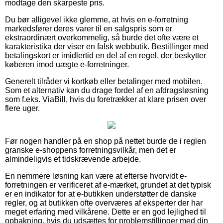
modtage den skarpeste pris.
Du bør alligevel ikke glemme, at hvis en e-forretning
markedsfører deres varer til en salgspris som er
ekstraordinært overkommelig, så burde det ofte være et
karakteristika der viser en falsk webbutik. Bestillinger med
betalingskort er imidlertid en del af en regel, der beskytter
køberen imod uægte e-forretninger.
Generelt tilråder vi kortkøb eller betalinger med mobilen.
Som et alternativ kan du drage fordel af en afdragsløsning
som f.eks. ViaBill, hvis du foretrækker at klare prisen over
flere uger.
Før nogen handler på en shop på nettet burde de i reglen
granske e-shoppens forretningsvilkår, men det er
almindeligvis et tidskrævende arbejde.
En nemmere løsning kan være at efterse hvorvidt e-
forretningen er verificeret af e-mærket, grundet at det typisk
er en indikator for at e-butikken understøtter de danske
regler, og at butikken ofte overværes af eksperter der har
meget erfaring med vilkårene. Dette er en god lejlighed til
opbakning, hvis du udsættes for problemstillinger med din