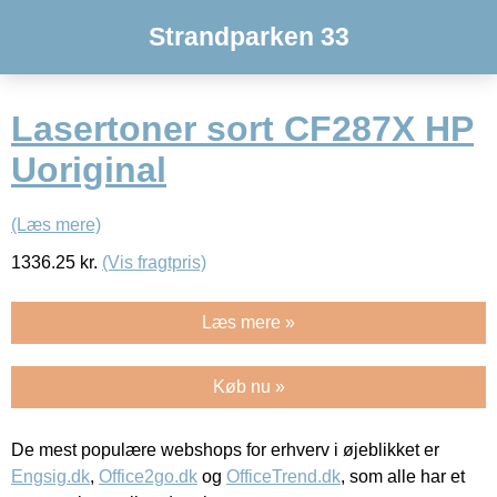
Strandparken 33
Lasertoner sort CF287X HP
Uoriginal
(Læs mere)
1336.25
kr.
(Vis fragtpris)
Læs mere »
Køb nu »
De mest populære webshops for erhverv i øjeblikket er
Engsig.dk
,
Office2go.dk
og
OfficeTrend.dk
, som alle har et