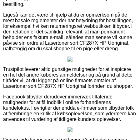
bestilling.
Ligeså kan det være til hjælp at du er opmærksom på de
mest basale reglementer der har betydning for bestillingen,
for eksempel hvilken returneringsret webbutikken tilbyder. I
den relation er det samtidig relevant, at man permanent
beholder ens faktura e-mail, således man senere vil kunne
påvise sin ordre af Lasertoner sort CF287X HP Uoriginal,
uafhængig om du skal shoppe til en pige eller dreng.
Trustpilot leverer altid gunstige muligheder for at inspicere
en hel del andre køberes anmeldelser og på grund af dette
tilråder vi, at du kigger på online firmaets omtaler af
Lasertoner sort CF287X HP Uoriginal forinden du shopper.
Facebook tilbyder derudover immervæk tiltalende
muligheder for at få indblik i online forhandlerens
kundefokus. I øvrigt er der endda e-firmaer som tilbyder folk
at frembringe en kritik af købsoplevelsen, som ydermere kan
anvendes til vurdering af tidligere kunders oplevelser.
Denne side finansieres af reklamer. Vi arbejder sammen