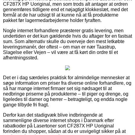
CF287X HP Uoriginal, men som trods alt antager at ordren
gennemføres tidligere end et nøjagtigt klokkeslæt, med det
formål at de har udsigt til at kunne nå at få produkterne
pakket før lagermedarbejderne holder fyraften.
Nogle internet forhandlere præsterer gratis levering, men
undertiden er det kun gældende hvis du aftager for en fastsat
sum. Som alternativ skulle du overveje den mest letkøbte
leveringsmanér, der oftest – om man er nær Taastrup,
Slagelse eller Vejen – vil være at få kørt din ordre til et
afhentningssted.
Det er i dag særdeles praktisk for almindelige mennesker at
søge information om priser fra diverse online forhandlere, og
så har mange internet firmaer set sig nødsaget til at
nedbringe priserne på produkterne – til piger og drenge, og
ligeledes til damer og herrer – betragteligt, og endda nogle
gange tilbyde fri fragt.
Derfor kan det stadigvæk blive indbringende at
sammenligne diverse internet shops i Danmark efter
rabatkoder på Lasertoner sort CF287X HP Uoriginal
forinden du shopper, sådan at du er usvigeligt sikker på at