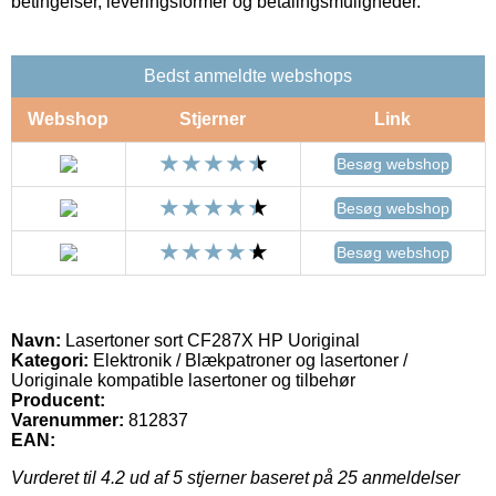
betingelser, leveringsformer og betalingsmuligheder.
Bedst anmeldte webshops
Webshop
Stjerner
Link
Besøg webshop
Besøg webshop
Besøg webshop
Navn:
Lasertoner sort CF287X HP Uoriginal
Kategori:
Elektronik / Blækpatroner og lasertoner /
Uoriginale kompatible lasertoner og tilbehør
Producent:
Varenummer:
812837
EAN:
Vurderet til
4.2
ud af 5 stjerner baseret på
25
anmeldelser