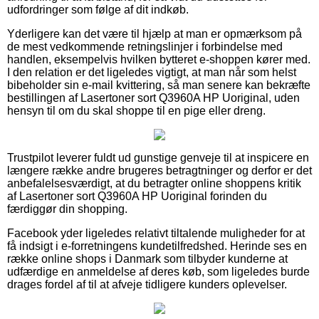
udfordringer som følge af dit indkøb.
Yderligere kan det være til hjælp at man er opmærksom på
de mest vedkommende retningslinjer i forbindelse med
handlen, eksempelvis hvilken bytteret e-shoppen kører med.
I den relation er det ligeledes vigtigt, at man når som helst
bibeholder sin e-mail kvittering, så man senere kan bekræfte
bestillingen af Lasertoner sort Q3960A HP Uoriginal, uden
hensyn til om du skal shoppe til en pige eller dreng.
Trustpilot leverer fuldt ud gunstige genveje til at inspicere en
længere række andre brugeres betragtninger og derfor er det
anbefalelsesværdigt, at du betragter online shoppens kritik
af Lasertoner sort Q3960A HP Uoriginal forinden du
færdiggør din shopping.
Facebook yder ligeledes relativt tiltalende muligheder for at
få indsigt i e-forretningens kundetilfredshed. Herinde ses en
række online shops i Danmark som tilbyder kunderne at
udfærdige en anmeldelse af deres køb, som ligeledes burde
drages fordel af til at afveje tidligere kunders oplevelser.