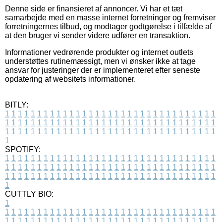
Denne side er finansieret af annoncer. Vi har et tæt
samarbejde med en masse internet forretninger og fremviser
forretningernes tilbud, og modtager godtgørelse i tilfælde af
at den bruger vi sender videre udfører en transaktion.
Informationer vedrørende produkter og internet outlets
understøttes rutinemæssigt, men vi ønsker ikke at tage
ansvar for justeringer der er implementeret efter seneste
opdatering af websitets informationer.
BITLY:
1
1
1
1
1
1
1
1
1
1
1
1
1
1
1
1
1
1
1
1
1
1
1
1
1
1
1
1
1
1
1
1
1
1
1
1
1
1
1
1
1
1
1
1
1
1
1
1
1
1
1
1
1
1
1
1
1
1
1
1
1
1
1
1
1
1
1
1
1
1
1
1
1
1
1
1
1
1
1
1
1
1
1
1
1
1
1
1
1
1
1
1
1
1
1
1
1
1
1
1
SPOTIFY:
1
1
1
1
1
1
1
1
1
1
1
1
1
1
1
1
1
1
1
1
1
1
1
1
1
1
1
1
1
1
1
1
1
1
1
1
1
1
1
1
1
1
1
1
1
1
1
1
1
1
1
1
1
1
1
1
1
1
1
1
1
1
1
1
1
1
1
1
1
1
1
1
1
1
1
1
1
1
1
1
1
1
1
1
1
1
1
1
1
1
1
1
1
1
1
1
1
1
1
1
CUTTLY BIO:
1
1
1
1
1
1
1
1
1
1
1
1
1
1
1
1
1
1
1
1
1
1
1
1
1
1
1
1
1
1
1
1
1
1
1
1
1
1
1
1
1
1
1
1
1
1
1
1
1
1
1
1
1
1
1
1
1
1
1
1
1
1
1
1
1
1
1