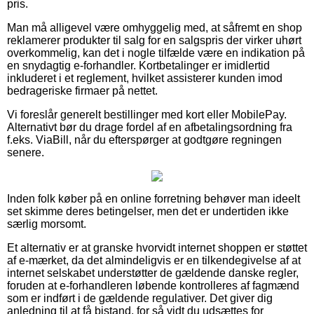
pris.
Man må alligevel være omhyggelig med, at såfremt en shop
reklamerer produkter til salg for en salgspris der virker uhørt
overkommelig, kan det i nogle tilfælde være en indikation på
en snydagtig e-forhandler. Kortbetalinger er imidlertid
inkluderet i et reglement, hvilket assisterer kunden imod
bedrageriske firmaer på nettet.
Vi foreslår generelt bestillinger med kort eller MobilePay.
Alternativt bør du drage fordel af en afbetalingsordning fra
f.eks. ViaBill, når du efterspørger at godtgøre regningen
senere.
Inden folk køber på en online forretning behøver man ideelt
set skimme deres betingelser, men det er undertiden ikke
særlig morsomt.
Et alternativ er at granske hvorvidt internet shoppen er støttet
af e-mærket, da det almindeligvis er en tilkendegivelse af at
internet selskabet understøtter de gældende danske regler,
foruden at e-forhandleren løbende kontrolleres af fagmænd
som er indført i de gældende regulativer. Det giver dig
anledning til at få bistand, for så vidt du udsættes for