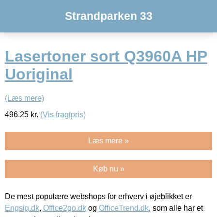
Strandparken 33
Lasertoner sort Q3960A HP
Uoriginal
(Læs mere)
496.25
kr.
(Vis fragtpris)
Læs mere »
Køb nu »
De mest populære webshops for erhverv i øjeblikket er
Engsig.dk
,
Office2go.dk
og
OfficeTrend.dk
, som alle har et