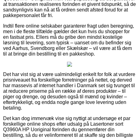
at transaktionen realiseres forinden et givent tidspunkt, så de
sandsynligvis kan nå at få ordren sendt afsted forud for at
pakkepersonalet får fri.
Indtil flere online selskaber garanterer fragt uden beregning,
men i de fleste tilfælde gælder det kun hvis du shopper for
en fastsat pris. Ellers må du gribe den mindst kostelige
løsning til levering, som typisk – uanset om du befinder sig
ved Aarhus, Svendborg eller Skælskør – vil være at få dem
til at bringe din bestilling til en pakkeshop.
Det har vist sig at være ualmindeligt enkelt for folk at vurdere
prisniveauet fra forskellige forretninger på nettet, og derved
har massevis af internet handler i Danmark set sig tvunget til
at reducere priserne på en række af deres produkter – til
piger og drenge, og desuden også til mænd og kvinder –
eftertrykkeligt, og endda nogle gange love levering uden
betaling.
Det kan dog immervæk vise sig nyttigt at undersøge et par
forskellige online shops efter udsalg på Lasertoner sort
Q3960A HP Uoriginal forinden du gennemfører din
bestilling, så du er velinformeret til at skaffe sig den billigste