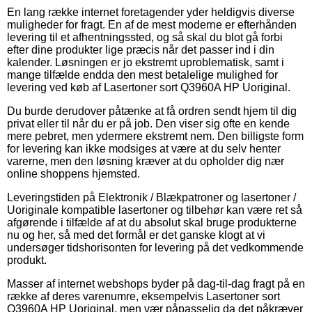
En lang række internet foretagender yder heldigvis diverse
muligheder for fragt. En af de mest moderne er efterhånden
levering til et afhentningssted, og så skal du blot gå forbi
efter dine produkter lige præcis når det passer ind i din
kalender. Løsningen er jo ekstremt uproblematisk, samt i
mange tilfælde endda den mest betalelige mulighed for
levering ved køb af Lasertoner sort Q3960A HP Uoriginal.
Du burde derudover påtænke at få ordren sendt hjem til dig
privat eller til når du er på job. Den viser sig ofte en kende
mere pebret, men ydermere ekstremt nem. Den billigste form
for levering kan ikke modsiges at være at du selv henter
varerne, men den løsning kræver at du opholder dig nær
online shoppens hjemsted.
Leveringstiden på Elektronik / Blækpatroner og lasertoner /
Uoriginale kompatible lasertoner og tilbehør kan være ret så
afgørende i tilfælde af at du absolut skal bruge produkterne
nu og her, så med det formål er det ganske klogt at vi
undersøger tidshorisonten for levering på det vedkommende
produkt.
Masser af internet webshops byder på dag-til-dag fragt på en
række af deres varenumre, eksempelvis Lasertoner sort
Q3960A HP Uoriginal, men vær påpasselig da det påkræver