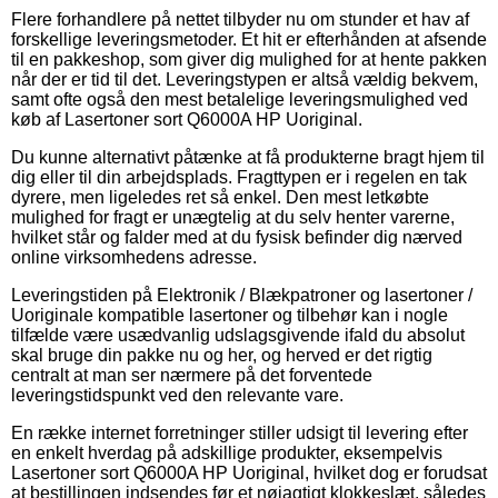
Flere forhandlere på nettet tilbyder nu om stunder et hav af
forskellige leveringsmetoder. Et hit er efterhånden at afsende
til en pakkeshop, som giver dig mulighed for at hente pakken
når der er tid til det. Leveringstypen er altså vældig bekvem,
samt ofte også den mest betalelige leveringsmulighed ved
køb af Lasertoner sort Q6000A HP Uoriginal.
Du kunne alternativt påtænke at få produkterne bragt hjem til
dig eller til din arbejdsplads. Fragttypen er i regelen en tak
dyrere, men ligeledes ret så enkel. Den mest letkøbte
mulighed for fragt er unægtelig at du selv henter varerne,
hvilket står og falder med at du fysisk befinder dig nærved
online virksomhedens adresse.
Leveringstiden på Elektronik / Blækpatroner og lasertoner /
Uoriginale kompatible lasertoner og tilbehør kan i nogle
tilfælde være usædvanlig udslagsgivende ifald du absolut
skal bruge din pakke nu og her, og herved er det rigtig
centralt at man ser nærmere på det forventede
leveringstidspunkt ved den relevante vare.
En række internet forretninger stiller udsigt til levering efter
en enkelt hverdag på adskillige produkter, eksempelvis
Lasertoner sort Q6000A HP Uoriginal, hvilket dog er forudsat
at bestillingen indsendes før et nøjagtigt klokkeslæt, således