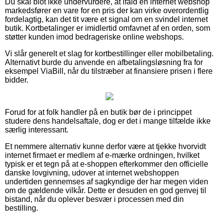
Du skal blot ikke undervurdere, at ifald en internet webshop
markedsfører en vare for en pris der kan virke overordentlig
fordelagtig, kan det tit være et signal om en svindel internet
butik. Kortbetalinger er imidlertid omfavnet af en orden, som
støtter kunden imod bedrageriske online webshops.
Vi slår generelt et slag for kortbestillinger eller mobilbetaling.
Alternativt burde du anvende en afbetalingsløsning fra for
eksempel ViaBill, når du tilstræber at finansiere prisen i flere
bidder.
Forud for at folk handler på en butik bør de i princippet
studere dens handelsaftale, dog er det i mange tilfælde ikke
særlig interessant.
Et nemmere alternativ kunne derfor være at tjekke hvorvidt
internet firmaet er medlem af e-mærke ordningen, hvilket
typisk er et tegn på at e-shoppen efterkommer den officielle
danske lovgivning, udover at internet webshoppen
undertiden gennemses af sagkyndige der har megen viden
om de gældende vilkår. Dette er desuden en god genvej til
bistand, når du oplever besvær i processen med din
bestilling.