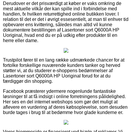
Derudover er det prisværdigt at køber er vaks omkring de
mest aktuelle vilkår der kan spille ind i forbindelse med
handlen, fx hvilken returrettighed online butikken lover. I
relation til det er det i øvrigt essesentielt, at man til enhver tid
opbevarer ens kvittering, således man altid vil kunne
dokumentere bestillingen af Lasertoner sort Q6000A HP
Uoriginal, hvad end du er på udkig efter produkter til en
herre eller dame.
Trustpilot fører til en lang række udmærkede chancer for at
fortolke forskellige nuværende kunders tanker og herved
støtter vi, at du studerer e-shoppens bedømmelser af
Lasertoner sort Q6000A HP Uoriginal forud for at du
færdiggør din shopping.
Facebook præsterer ydermere nogenlunde fantastiske
løsninger til at få indsigt i online forretningens pålidelighed.
Her ses en del internet webshops som gør det muligt at
aflevere en vurdering af deres købsoplevelse, som desuden
burde tages i brug til at bedømme hvor glade kunderne er.
Vores hjemmeside er finansieret ved hjælp af reklamer. Vi