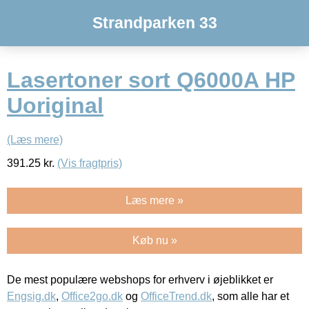
Strandparken 33
Lasertoner sort Q6000A HP
Uoriginal
(Læs mere)
391.25
kr.
(Vis fragtpris)
Læs mere »
Køb nu »
De mest populære webshops for erhverv i øjeblikket er
Engsig.dk
,
Office2go.dk
og
OfficeTrend.dk
, som alle har et