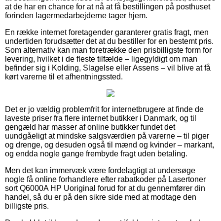
at de har en chance for at nå at få bestillingen på posthuset
forinden lagermedarbejderne tager hjem.
En række internet foretagender garanterer gratis fragt, men
undertiden forudsætter det at du bestiller for en bestemt pris.
Som alternativ kan man foretrække den prisbilligste form for
levering, hvilket i de fleste tilfælde – ligegyldigt om man
befinder sig i Kolding, Slagelse eller Assens – vil blive at få
kørt varerne til et afhentningssted.
Det er jo vældig problemfrit for internetbrugere at finde de
laveste priser fra flere internet butikker i Danmark, og til
gengæld har masser af online butikker fundet det
uundgåeligt at mindske salgsværdien på varerne – til piger
og drenge, og desuden også til mænd og kvinder – markant,
og endda nogle gange frembyde fragt uden betaling.
Men det kan immervæk være fordelagtigt at undersøge
nogle få online forhandlere efter rabatkoder på Lasertoner
sort Q6000A HP Uoriginal forud for at du gennemfører din
handel, så du er på den sikre side med at modtage den
billigste pris.