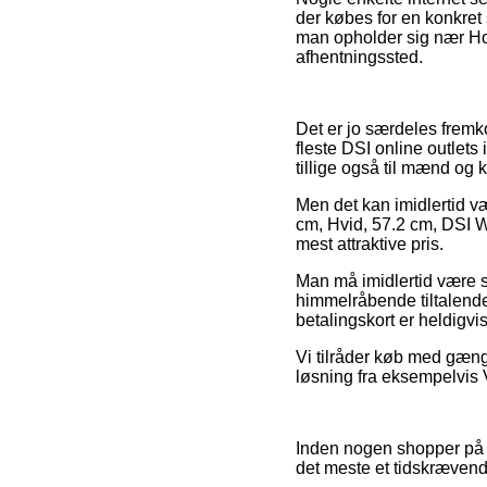
der købes for en konkret
man opholder sig nær Hors
afhentningssted.
Det er jo særdeles fremko
fleste DSI online outlets
tillige også til mænd og 
Men det kan imidlertid væ
cm, Hvid, 57.2 cm, DSI W
mest attraktive pris.
Man må imidlertid være så
himmelråbende tiltalend
betalingskort er heldigvi
Vi tilråder køb med gæng
løsning fra eksempelvis Vi
Inden nogen shopper på en
det meste et tidskrævend