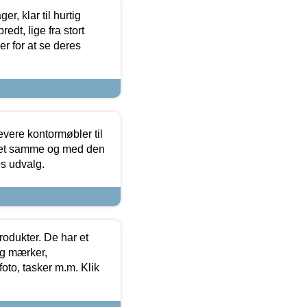
, klar til hurtig
edt, lige fra stort
er for at se deres
evere kontormøbler til
 det samme og med den
es udvalg.
rodukter. De har et
og mærker,
foto, tasker m.m. Klik