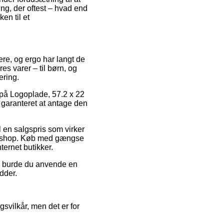
ng, der oftest – hvad end
en til et
ere, og ergo har langt de
es varer – til børn, og
ering.
r på Logoplade, 57.2 x 22
 garanteret at antage den
l en salgspris som virker
ne shop. Køb med gængse
ternet butikker.
iv burde du anvende en
idder.
svilkår, men det er for