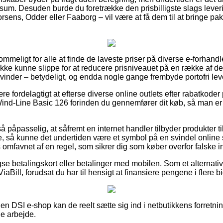
 sum. Desuden burde du foretrække den prisbilligste slags leveri
ens, Odder eller Faaborg – vil være at få dem til at bringe pakk
mmeligt for alle at finde de laveste priser på diverse e-forhandl
 ikke kunne slippe for at reducere prisniveauet på en række af der
kvinder – betydeligt, og endda nogle gange frembyde portofri lev
re fordelagtigt at efterse diverse online outlets efter rabatkode
ind-Line Basic 126 forinden du gennemfører dit køb, så man er
 påpasselig, at såfremt en internet handler tilbyder produkter ti
e, så kunne det undertiden være et symbol på en svindel onli
s omfavnet af en regel, som sikrer dig som køber overfor falske in
se betalingskort eller betalinger med mobilen. Som et alternat
aBill, forudsat du har til hensigt at finansiere pengene i flere b
 DSI e-shop kan de reelt sætte sig ind i netbutikkens forretning
e arbejde.