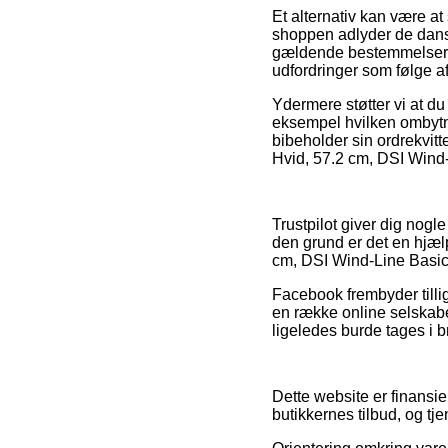
Et alternativ kan være at
shoppen adlyder de dansk
gældende bestemmelser. De
udfordringer som følge af
Ydermere støtter vi at du
eksempel hvilken ombytni
bibeholder sin ordrekvit
Hvid, 57.2 cm, DSI Wind-L
Trustpilot giver dig nogl
den grund er det en hjælp
cm, DSI Wind-Line Basic 
Facebook frembyder tillig
en række online selskabe
ligeledes burde tages i br
Dette website er finansie
butikkernes tilbud, og t