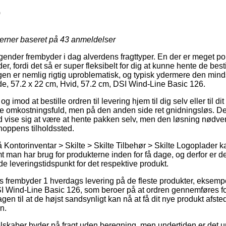
0
jerner baseret på
43
anmeldelser
tagender frembyder i dag alverdens fragttyper. En der er meget
r, fordi det så er super fleksibelt for dig at kunne hente de best
gen er nemlig rigtig uproblematisk, og typisk ydermere den mind
de, 57.2 x 22 cm, Hvid, 57.2 cm, DSI Wind-Line Basic 126.
g imod at bestille ordren til levering hjem til dig selv eller til d
ere omkostningsfuld, men på den anden side ret gnidningsløs. Den
tid vise sig at være at hente pakken selv, men den løsning nødv
hoppens tilholdssted.
Kontorinventar > Skilte > Skilte Tilbehør > Skilte Logoplader k
t man har brug for produkterne inden for få dage, og derfor er det
e leveringstidspunkt for det respektive produkt.
 frembyder 1 hverdags levering på de fleste produkter, eksemp
I Wind-Line Basic 126, som beroer på at ordren gennemføres for
en til at de højst sandsynligt kan nå at få dit nye produkt afsted
n.
elskaber byder på fragt uden beregning, men undertiden er det u