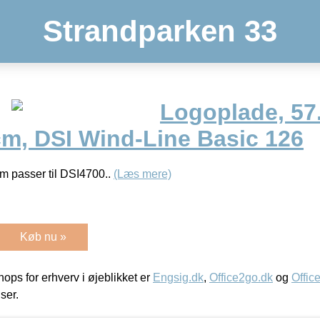
Strandparken 33
Logoplade, 57.
cm, DSI Wind-Line Basic 126
om passer til DSI4700..
(Læs mere)
Køb nu »
ps for erhverv i øjeblikket er
Engsig.dk
,
Office2go.dk
og
Offic
iser.