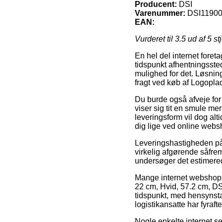
Producent:
DSI
Varenummer:
DSI1190
EAN:
Vurderet til
3.5
ud af 5 st
En hel del internet fore
tidspunkt afhentningsstede
mulighed for det. Løsnin
fragt ved køb af Logopla
Du burde også afveje for o
viser sig tit en smule m
leveringsform vil dog al
dig lige ved online webs
Leveringshastigheden på 
virkelig afgørende såfrem
undersøger det estimered
Mange internet webshops
22 cm, Hvid, 57.2 cm, DS
tidspunkt, med hensynstag
logistikansatte har fyrafte
Nogle enkelte internet s