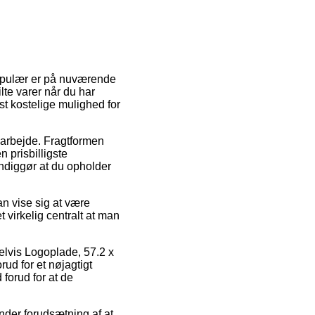
 populær er på nuværende
ilte varer når du har
st kostelige mulighed for
it arbejde. Fragtformen
 prisbilligste
endiggør at du opholder
an vise sig at være
 virkelig centralt at man
elvis Logoplade, 57.2 x
ud for et nøjagtigt
 forud for at de
nder forudsætning af at