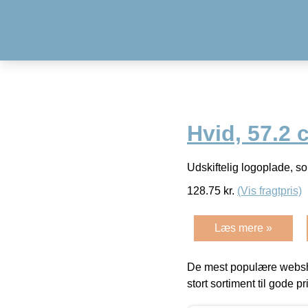
Hvid, 57.2 
Udskiftelig logoplade, s
128.75
kr.
(Vis fragtpris)
Læs mere »
De mest populære websho
stort sortiment til gode pr