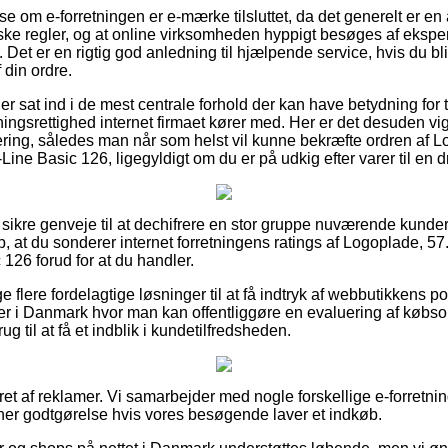
 se om e-forretningen er e-mærke tilsluttet, da det generelt er en
e regler, og at online virksomheden hyppigt besøges af eksper
t er en rigtig god anledning til hjælpende service, hvis du bli
 din ordre.
 er sat ind i de mest centrale forhold der kan have betydning for
ngsrettighed internet firmaet kører med. Her er det desuden vigt
tering, således man når som helst vil kunne bekræfte ordren af L
ine Basic 126, ligegyldigt om du er på udkig efter varer til en d
e sikre genveje til at dechifrere en stor gruppe nuværende kunde
, at du sonderer internet forretningens ratings af Logoplade, 57
126 forud for at du handler.
e flere fordelagtige løsninger til at få indtryk af webbutikkens p
r i Danmark hvor man kan offentliggøre en evaluering af købsop
ug til at få et indblik i kundetilfredsheden.
ret af reklamer. Vi samarbejder med nogle forskellige e-forretnin
jener godtgørelse hvis vores besøgende laver et indkøb.