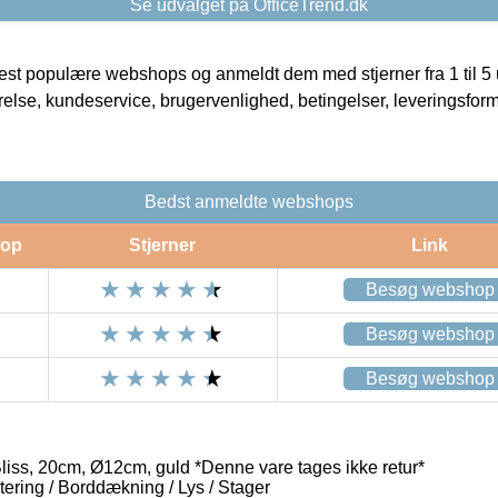
Se udvalget på OfficeTrend.dk
t populære webshops og anmeldt dem med stjerner fra 1 til 5 ud
rrelse, kundeservice, brugervenlighed, betingelser, leveringsfor
Bedst anmeldte webshops
op
Stjerner
Link
Besøg webshop
Besøg webshop
Besøg webshop
liss, 20cm, Ø12cm, guld *Denne vare tages ikke retur*
ring / Borddækning / Lys / Stager