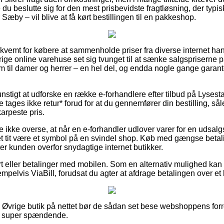
 du beslutte sig for den mest prisbevidste fragtløsning, der typis
Sæby – vil blive at få kørt bestillingen til en pakkeshop.
ekvemt for købere at sammenholde priser fra diverse internet han
ige online varehuse set sig tvunget til at sænke salgspriserne på
om til damer og herrer – en hel del, og endda nogle gange garan
unstigt at udforske en række e-forhandlere efter tilbud på Lysest
ages ikke retur* forud for at du gennemfører din bestilling, sål
karpeste pris.
 ikke overse, at når en e-forhandler udlover varer for en udsalg
det tit være et symbol på en svindel shop. Køb med gængse betali
tter kunden overfor snydagtige internet butikker.
t eller betalinger med mobilen. Som en alternativ mulighed kan
pelvis ViaBill, forudsat du agter at afdrage betalingen over et
Øvrige butik på nettet bør de sådan set bese webshoppens forr
e super spændende.