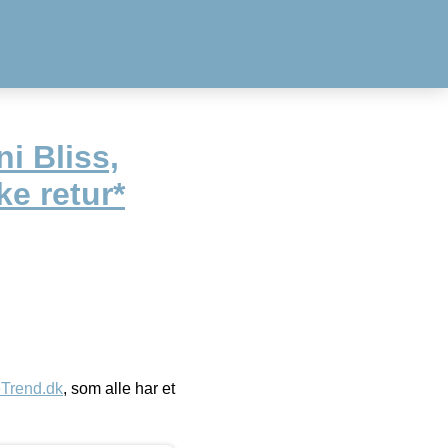
i Bliss,
e retur*
eTrend.dk
, som alle har et