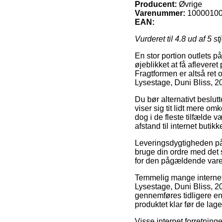
Producent:
Øvrige
Varenummer:
1000010
EAN:
Vurderet til
4.8
ud af 5 st
En stor portion outlets p
øjeblikket at få aflevere
Fragtformen er altså re
Lysestage, Duni Bliss, 2
Du bør alternativt beslutt
viser sig tit lidt mere o
dog i de fleste tilfælde
afstand til internet butikk
Leveringsdygtigheden på K
bruge din ordre med det 
for den pågældende vare
Temmelig mange internet 
Lysestage, Duni Bliss, 2
gennemføres tidligere en
produktet klar før de lage
Visse internet forretning