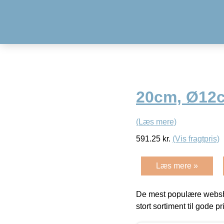
20cm, Ø12cm
(Læs mere)
591.25
kr.
(Vis fragtpris)
Læs mere »
De mest populære websho
stort sortiment til gode pr