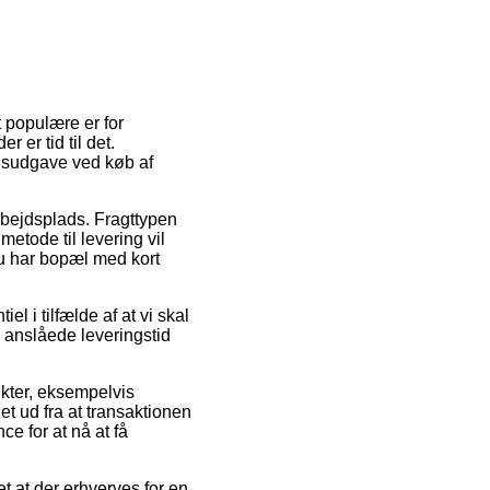
t populære er for
 er tid til det.
ngsudgave ved køb af
 arbejdsplads. Fragttypen
metode til levering vil
du har bopæl med kort
 i tilfælde af at vi skal
 anslåede leveringstid
kter, eksempelvis
t ud fra at transaktionen
e for at nå at få
t at der erhverves for en