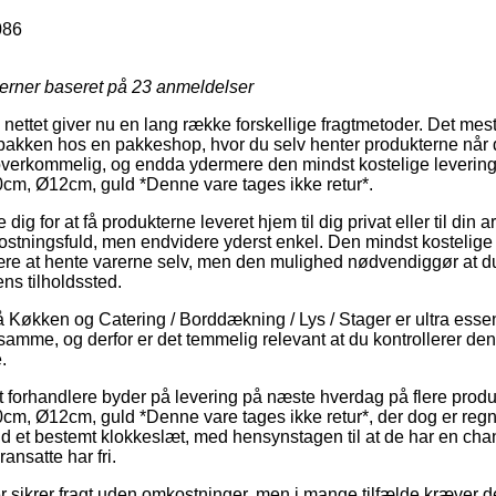
086
jerner baseret på
23
anmeldelser
å nettet giver nu en lang række forskellige fragtmetoder. Det mes
t pakken hos en pakkeshop, hvor du selv henter produkterne når der
t overkommelig, og endda ydermere den mindst kostelige leveri
0cm, Ø12cm, guld *Denne vare tages ikke retur*.
e dig for at få produkterne leveret hjem til dig privat eller til din
mkostningsfuld, men endvidere yderst enkel. Den mindst kostelige 
 være at hente varerne selv, men den mulighed nødvendiggør at 
ens tilholdssted.
økken og Catering / Borddækning / Lys / Stager er ultra essentiel
samme, og derfor er det temmelig relevant at du kontrollerer den
.
forhandlere byder på levering på næste hverdag på flere produ
0cm, Ø12cm, guld *Denne vare tages ikke retur*, der dog er regne
d et bestemt klokkeslæt, med hensynstagen til at de har en chanc
ransatte har fri.
er sikrer fragt uden omkostninger, men i mange tilfælde kræver de