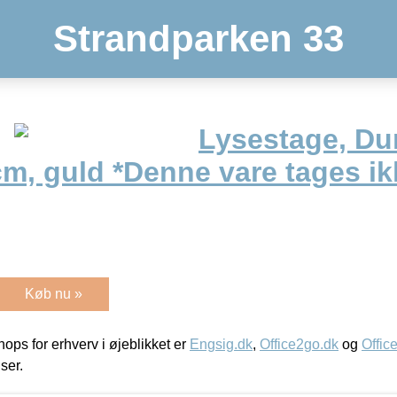
Strandparken 33
Lysestage, Dun
, guld *Denne vare tages ikk
Køb nu »
ps for erhverv i øjeblikket er
Engsig.dk
,
Office2go.dk
og
Offic
iser.