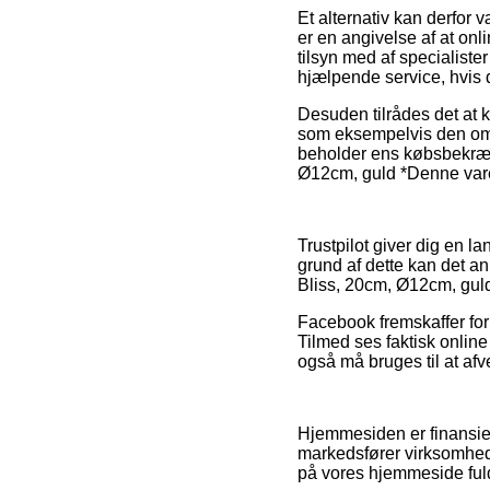
Et alternativ kan derfor
er en angivelse af at onl
tilsyn med af specialist
hjælpende service, hvis 
Desuden tilrådes det at k
som eksempelvis den ombyt
beholder ens købsbekræf
Ø12cm, guld *Denne vare 
Trustpilot giver dig en 
grund af dette kan det a
Bliss, 20cm, Ø12cm, guld
Facebook fremskaffer for 
Tilmed ses faktisk online
også må bruges til at afv
Hjemmesiden er finansier
markedsfører virksomhed
på vores hjemmeside fuld