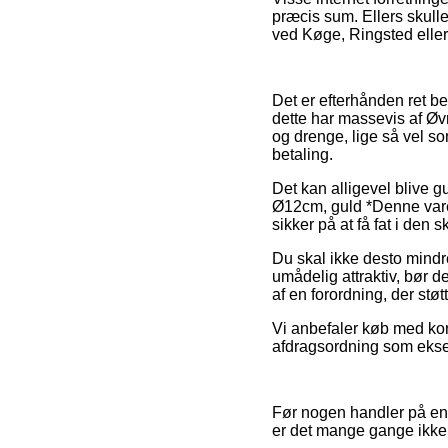
præcis sum. Ellers skulle
ved Køge, Ringsted eller 
Det er efterhånden ret b
dette har massevis af Øvr
og drenge, lige så vel s
betaling.
Det kan alligevel blive g
Ø12cm, guld *Denne vare t
sikker på at få fat i den s
Du skal ikke desto mindre
umådelig attraktiv, bør 
af en forordning, der stø
Vi anbefaler køb med kor
afdragsordning som eksem
Før nogen handler på en 
er det mange gange ikk