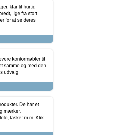
, klar til hurtig
edt, lige fra stort
er for at se deres
evere kontormøbler til
 det samme og med den
es udvalg.
rodukter. De har et
og mærker,
foto, tasker m.m. Klik