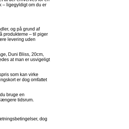
k – ligegyldigt om du er
dler, og på grund af
 produkterne – til piger
tere levering uden
age, Duni Bliss, 20cm,
edes at man er usvigeligt
spris som kan virke
ngskort er dog omfattet
 du bruge en
 længere tidsrum.
etningsbetingelser, dog