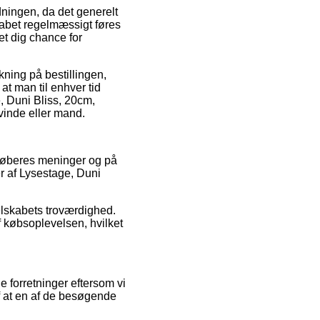
dningen, da det generelt
skabet regelmæssigt føres
et dig chance for
kning på bestillingen,
at man til enhver tid
, Duni Bliss, 20cm,
vinde eller mand.
e køberes meninger og på
r af Lysestage, Duni
selskabets troværdighed.
af købsoplevelsen, hvilket
 forretninger eftersom vi
f at en af de besøgende