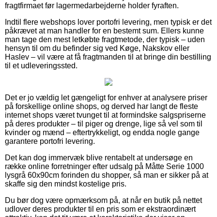
fragtfirmaet før lagermedarbejderne holder fyraften.
Indtil flere webshops lover portofri levering, men typisk er det
påkrævet at man handler for en bestemt sum. Ellers kunne
man tage den mest letkøbte fragtmetode, der typisk – uden
hensyn til om du befinder sig ved Køge, Nakskov eller
Haslev – vil være at få fragtmanden til at bringe din bestilling
til et udleveringssted.
Det er jo vældig let gængeligt for enhver at analysere priser
på forskellige online shops, og derved har langt de fleste
internet shops været tvunget til at formindske salgspriserne
på deres produkter – til piger og drenge, lige så vel som til
kvinder og mænd – eftertrykkeligt, og endda nogle gange
garantere portofri levering.
Det kan dog immervæk blive rentabelt at undersøge en
række online forretninger efter udsalg på Måtte Serie 1000
lysgrå 60x90cm forinden du shopper, så man er sikker på at
skaffe sig den mindst kostelige pris.
Du bør dog være opmærksom på, at når en butik på nettet
udlover deres produkter til en pris som er ekstraordinært