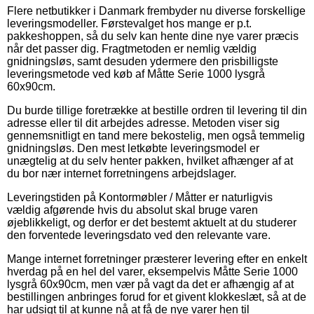
Flere netbutikker i Danmark frembyder nu diverse forskellige
leveringsmodeller. Førstevalget hos mange er p.t.
pakkeshoppen, så du selv kan hente dine nye varer præcis
når det passer dig. Fragtmetoden er nemlig vældig
gnidningsløs, samt desuden ydermere den prisbilligste
leveringsmetode ved køb af Måtte Serie 1000 lysgrå
60x90cm.
Du burde tillige foretrække at bestille ordren til levering til din
adresse eller til dit arbejdes adresse. Metoden viser sig
gennemsnitligt en tand mere bekostelig, men også temmelig
gnidningsløs. Den mest letkøbte leveringsmodel er
unægtelig at du selv henter pakken, hvilket afhænger af at
du bor nær internet forretningens arbejdslager.
Leveringstiden på Kontormøbler / Måtter er naturligvis
vældig afgørende hvis du absolut skal bruge varen
øjeblikkeligt, og derfor er det bestemt aktuelt at du studerer
den forventede leveringsdato ved den relevante vare.
Mange internet forretninger præsterer levering efter en enkelt
hverdag på en hel del varer, eksempelvis Måtte Serie 1000
lysgrå 60x90cm, men vær på vagt da det er afhængig af at
bestillingen anbringes forud for et givent klokkeslæt, så at de
har udsigt til at kunne nå at få de nye varer hen til