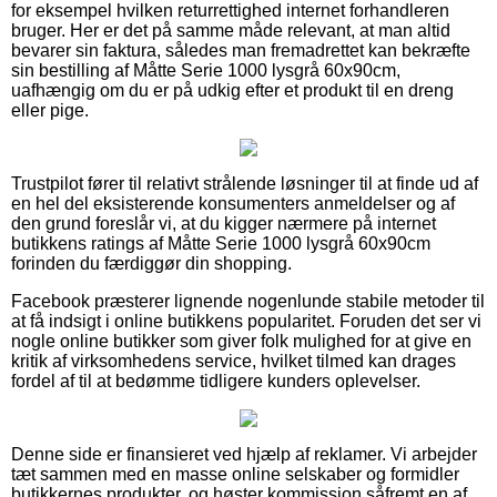
for eksempel hvilken returrettighed internet forhandleren
bruger. Her er det på samme måde relevant, at man altid
bevarer sin faktura, således man fremadrettet kan bekræfte
sin bestilling af Måtte Serie 1000 lysgrå 60x90cm,
uafhængig om du er på udkig efter et produkt til en dreng
eller pige.
Trustpilot fører til relativt strålende løsninger til at finde ud af
en hel del eksisterende konsumenters anmeldelser og af
den grund foreslår vi, at du kigger nærmere på internet
butikkens ratings af Måtte Serie 1000 lysgrå 60x90cm
forinden du færdiggør din shopping.
Facebook præsterer lignende nogenlunde stabile metoder til
at få indsigt i online butikkens popularitet. Foruden det ser vi
nogle online butikker som giver folk mulighed for at give en
kritik af virksomhedens service, hvilket tilmed kan drages
fordel af til at bedømme tidligere kunders oplevelser.
Denne side er finansieret ved hjælp af reklamer. Vi arbejder
tæt sammen med en masse online selskaber og formidler
butikkernes produkter, og høster kommission såfremt en af