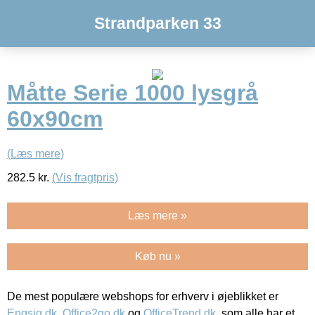
Strandparken 33
Måtte Serie 1000 lysgrå
60x90cm
(Læs mere)
282.5
kr.
(Vis fragtpris)
Læs mere »
Køb nu »
De mest populære webshops for erhverv i øjeblikket er
Engsig.dk
,
Office2go.dk
og
OfficeTrend.dk
, som alle har et