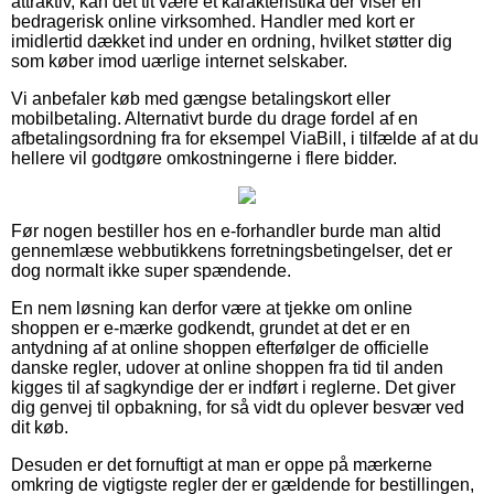
attraktiv, kan det tit være et karakteristika der viser en
bedragerisk online virksomhed. Handler med kort er
imidlertid dækket ind under en ordning, hvilket støtter dig
som køber imod uærlige internet selskaber.
Vi anbefaler køb med gængse betalingskort eller
mobilbetaling. Alternativt burde du drage fordel af en
afbetalingsordning fra for eksempel ViaBill, i tilfælde af at du
hellere vil godtgøre omkostningerne i flere bidder.
Før nogen bestiller hos en e-forhandler burde man altid
gennemlæse webbutikkens forretningsbetingelser, det er
dog normalt ikke super spændende.
En nem løsning kan derfor være at tjekke om online
shoppen er e-mærke godkendt, grundet at det er en
antydning af at online shoppen efterfølger de officielle
danske regler, udover at online shoppen fra tid til anden
kigges til af sagkyndige der er indført i reglerne. Det giver
dig genvej til opbakning, for så vidt du oplever besvær ved
dit køb.
Desuden er det fornuftigt at man er oppe på mærkerne
omkring de vigtigste regler der er gældende for bestillingen,