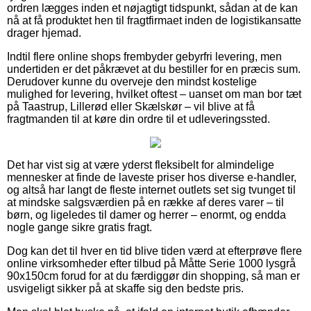
ordren lægges inden et nøjagtigt tidspunkt, sådan at de kan
nå at få produktet hen til fragtfirmaet inden de logistikansatte
drager hjemad.
Indtil flere online shops frembyder gebyrfri levering, men
undertiden er det påkrævet at du bestiller for en præcis sum.
Derudover kunne du overveje den mindst kostelige
mulighed for levering, hvilket oftest – uanset om man bor tæt
på Taastrup, Lillerød eller Skælskør – vil blive at få
fragtmanden til at køre din ordre til et udleveringssted.
Det har vist sig at være yderst fleksibelt for almindelige
mennesker at finde de laveste priser hos diverse e-handler,
og altså har langt de fleste internet outlets set sig tvunget til
at mindske salgsværdien på en række af deres varer – til
børn, og ligeledes til damer og herrer – enormt, og endda
nogle gange sikre gratis fragt.
Dog kan det til hver en tid blive tiden værd at efterprøve flere
online virksomheder efter tilbud på Måtte Serie 1000 lysgrå
90x150cm forud for at du færdiggør din shopping, så man er
usvigeligt sikker på at skaffe sig den bedste pris.