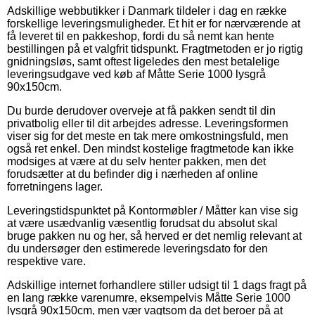
Adskillige webbutikker i Danmark tildeler i dag en række
forskellige leveringsmuligheder. Et hit er for nærværende at
få leveret til en pakkeshop, fordi du så nemt kan hente
bestillingen på et valgfrit tidspunkt. Fragtmetoden er jo rigtig
gnidningsløs, samt oftest ligeledes den mest betalelige
leveringsudgave ved køb af Måtte Serie 1000 lysgrå
90x150cm.
Du burde derudover overveje at få pakken sendt til din
privatbolig eller til dit arbejdes adresse. Leveringsformen
viser sig for det meste en tak mere omkostningsfuld, men
også ret enkel. Den mindst kostelige fragtmetode kan ikke
modsiges at være at du selv henter pakken, men det
forudsætter at du befinder dig i nærheden af online
forretningens lager.
Leveringstidspunktet på Kontormøbler / Måtter kan vise sig
at være usædvanlig væsentlig forudsat du absolut skal
bruge pakken nu og her, så herved er det nemlig relevant at
du undersøger den estimerede leveringsdato for den
respektive vare.
Adskillige internet forhandlere stiller udsigt til 1 dags fragt på
en lang række varenumre, eksempelvis Måtte Serie 1000
lysgrå 90x150cm, men vær vagtsom da det beroer på at