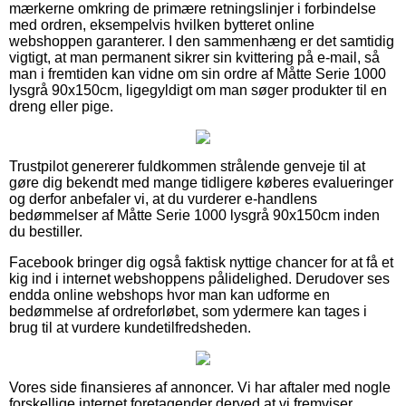
mærkerne omkring de primære retningslinjer i forbindelse
med ordren, eksempelvis hvilken bytteret online
webshoppen garanterer. I den sammenhæng er det samtidig
vigtigt, at man permanent sikrer sin kvittering på e-mail, så
man i fremtiden kan vidne om sin ordre af Måtte Serie 1000
lysgrå 90x150cm, ligegyldigt om man søger produkter til en
dreng eller pige.
Trustpilot genererer fuldkommen strålende genveje til at
gøre dig bekendt med mange tidligere køberes evalueringer
og derfor anbefaler vi, at du vurderer e-handlens
bedømmelser af Måtte Serie 1000 lysgrå 90x150cm inden
du bestiller.
Facebook bringer dig også faktisk nyttige chancer for at få et
kig ind i internet webshoppens pålidelighed. Derudover ses
endda online webshops hvor man kan udforme en
bedømmelse af ordreforløbet, som ydermere kan tages i
brug til at vurdere kundetilfredsheden.
Vores side finansieres af annoncer. Vi har aftaler med nogle
forskellige internet foretagender derved at vi fremviser