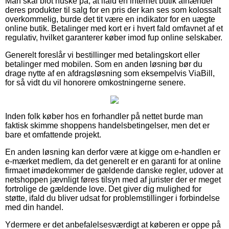
Man skal blot huske på, at ifald en internet butik afhænder
deres produkter til salg for en pris der kan ses som kolossalt
overkommelig, burde det tit være en indikator for en uægte
online butik. Betalinger med kort er i hvert fald omfavnet af et
regulativ, hvilket garanterer køber imod fup online selskaber.
Generelt foreslår vi bestillinger med betalingskort eller
betalinger med mobilen. Som en anden løsning bør du
drage nytte af en afdragsløsning som eksempelvis ViaBill,
for så vidt du vil honorere omkostningerne senere.
Inden folk køber hos en forhandler på nettet burde man
faktisk skimme shoppens handelsbetingelser, men det er
bare et omfattende projekt.
En anden løsning kan derfor være at kigge om e-handlen er
e-mærket medlem, da det generelt er en garanti for at online
firmaet imødekommer de gældende danske regler, udover at
netshoppen jævnligt føres tilsyn med af jurister der er meget
fortrolige de gældende love. Det giver dig mulighed for
støtte, ifald du bliver udsat for problemstillinger i forbindelse
med din handel.
Ydermere er det anbefalelsesværdigt at køberen er oppe på