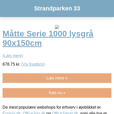
Strandparken 33
Måtte Serie 1000 lysgrå
90x150cm
(Læs mere)
678.75
kr.
(Vis fragtpris)
Læs mere »
Køb nu »
De mest populære webshops for erhverv i øjeblikket er
Engsig.dk
,
Office2go.dk
og
OfficeTrend.dk
, som alle har et