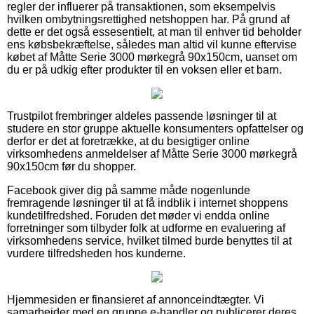
regler der influerer på transaktionen, som eksempelvis
hvilken ombytningsrettighed netshoppen har. På grund af
dette er det også essesentielt, at man til enhver tid beholder
ens købsbekræftelse, således man altid vil kunne eftervise
købet af Måtte Serie 3000 mørkegrå 90x150cm, uanset om
du er på udkig efter produkter til en voksen eller et barn.
Trustpilot frembringer aldeles passende løsninger til at
studere en stor gruppe aktuelle konsumenters opfattelser og
derfor er det at foretrække, at du besigtiger online
virksomhedens anmeldelser af Måtte Serie 3000 mørkegrå
90x150cm før du shopper.
Facebook giver dig på samme måde nogenlunde
fremragende løsninger til at få indblik i internet shoppens
kundetilfredshed. Foruden det møder vi endda online
forretninger som tilbyder folk at udforme en evaluering af
virksomhedens service, hvilket tilmed burde benyttes til at
vurdere tilfredsheden hos kunderne.
Hjemmesiden er finansieret af annonceindtægter. Vi
samarbejder med en gruppe e-handler og publicerer deres