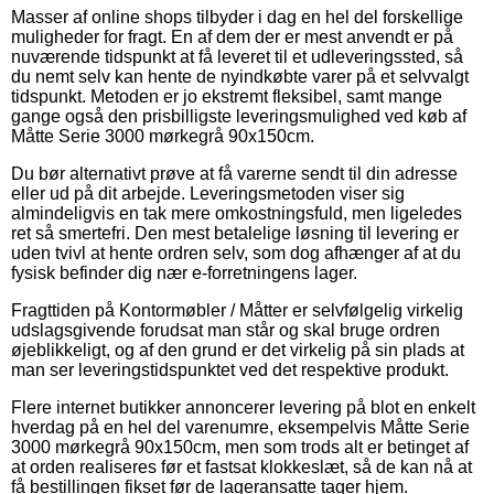
Masser af online shops tilbyder i dag en hel del forskellige
muligheder for fragt. En af dem der er mest anvendt er på
nuværende tidspunkt at få leveret til et udleveringssted, så
du nemt selv kan hente de nyindkøbte varer på et selvvalgt
tidspunkt. Metoden er jo ekstremt fleksibel, samt mange
gange også den prisbilligste leveringsmulighed ved køb af
Måtte Serie 3000 mørkegrå 90x150cm.
Du bør alternativt prøve at få varerne sendt til din adresse
eller ud på dit arbejde. Leveringsmetoden viser sig
almindeligvis en tak mere omkostningsfuld, men ligeledes
ret så smertefri. Den mest betalelige løsning til levering er
uden tvivl at hente ordren selv, som dog afhænger af at du
fysisk befinder dig nær e-forretningens lager.
Fragttiden på Kontormøbler / Måtter er selvfølgelig virkelig
udslagsgivende forudsat man står og skal bruge ordren
øjeblikkeligt, og af den grund er det virkelig på sin plads at
man ser leveringstidspunktet ved det respektive produkt.
Flere internet butikker annoncerer levering på blot en enkelt
hverdag på en hel del varenumre, eksempelvis Måtte Serie
3000 mørkegrå 90x150cm, men som trods alt er betinget af
at orden realiseres før et fastsat klokkeslæt, så de kan nå at
få bestillingen fikset før de lageransatte tager hjem.