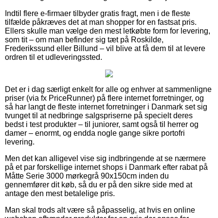
Indtil flere e-firmaer tilbyder gratis fragt, men i de fleste
tilfælde påkræves det at man shopper for en fastsat pris.
Ellers skulle man vælge den mest letkøbte form for levering,
som tit – om man befinder sig tæt på Roskilde,
Frederikssund eller Billund – vil blive at få dem til at levere
ordren til et udleveringssted.
Det er i dag særligt enkelt for alle og enhver at sammenligne
priser (via fx PriceRunner) på flere internet forretninger, og
så har langt de fleste internet forretninger i Danmark set sig
tvunget til at nedbringe salgspriserne på specielt deres
bedst i test produkter – til juniorer, samt også til herrer og
damer – enormt, og endda nogle gange sikre portofri
levering.
Men det kan alligevel vise sig indbringende at se nærmere
på et par forskellige internet shops i Danmark efter rabat på
Måtte Serie 3000 mørkegrå 90x150cm inden du
gennemfører dit køb, så du er på den sikre side med at
antage den mest betalelige pris.
Man skal trods alt være så påpasselig, at hvis en online