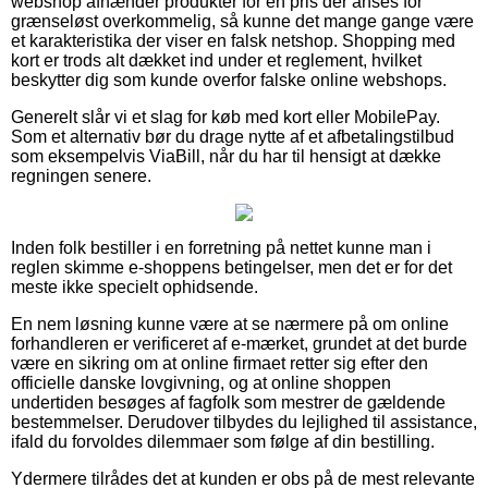
webshop afhænder produkter for en pris der anses for
grænseløst overkommelig, så kunne det mange gange være
et karakteristika der viser en falsk netshop. Shopping med
kort er trods alt dækket ind under et reglement, hvilket
beskytter dig som kunde overfor falske online webshops.
Generelt slår vi et slag for køb med kort eller MobilePay.
Som et alternativ bør du drage nytte af et afbetalingstilbud
som eksempelvis ViaBill, når du har til hensigt at dække
regningen senere.
Inden folk bestiller i en forretning på nettet kunne man i
reglen skimme e-shoppens betingelser, men det er for det
meste ikke specielt ophidsende.
En nem løsning kunne være at se nærmere på om online
forhandleren er verificeret af e-mærket, grundet at det burde
være en sikring om at online firmaet retter sig efter den
officielle danske lovgivning, og at online shoppen
undertiden besøges af fagfolk som mestrer de gældende
bestemmelser. Derudover tilbydes du lejlighed til assistance,
ifald du forvoldes dilemmaer som følge af din bestilling.
Ydermere tilrådes det at kunden er obs på de mest relevante