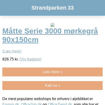
Strandparken 33
Måtte Serie 3000 mørkegrå
90x150cm
(Læs mere)
828.75
kr.
(Vis fragtpris)
Læs mere »
Køb nu »
De mest populære webshops for erhverv i øjeblikket er
Engsig.dk
,
Office2go.dk
og
OfficeTrend.dk
, som alle har et