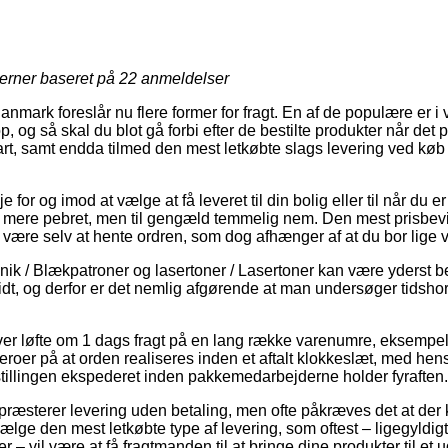
jerner baseret på
22
anmeldelser
nmark foreslår nu flere former for fragt. En af de populære er i 
og så skal du blot gå forbi efter de bestilte produkter når det 
art, samt endda tilmed den mest letkøbte slags levering ved kø
e for og imod at vælge at få leveret til din bolig eller til når du
at mere pebret, men til gengæld temmelig nem. Den mest prisbevid
lde være selv at hente ordren, som dog afhænger af at du bor lige 
nik / Blækpatroner og lasertoner / Lasertoner kan være yderst
idt, og derfor er det nemlig afgørende at man undersøger tidshor
giver løfte om 1 dags fragt på en lang række varenumre, eksemp
roer på at orden realiseres inden et aftalt klokkeslæt, med hens
estillingen ekspederet inden pakkemedarbejderne holder fyraften.
 præsterer levering uden betaling, men ofte påkræves det at der 
vælge den mest letkøbte type af levering, som oftest – ligegyldi
r – vil være at få fragtmanden til at bringe dine produkter til et 