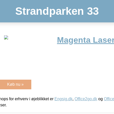
Strandparken 33
Magenta Laser
Køb nu »
ps for erhverv i øjeblikket er
Engsig.dk
,
Office2go.dk
og
Offic
iser.