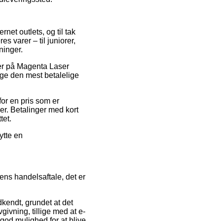
ernet outlets, og til tak
s varer – til juniorer,
ninger.
der på Magenta Laser
ge den mest betalelige
for en pris som er
er. Betalinger med kort
tet.
ytte en
ens handelsaftale, det er
endt, grundet at det
ivning, tillige med at e-
 god mulighed for at blive