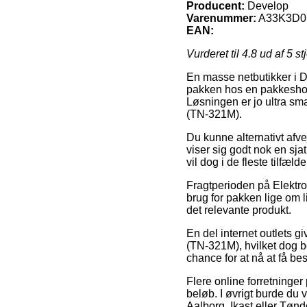
Producent:
Develop
Varenummer:
A33K3D0
EAN:
Vurderet til
4.8
ud af 5 st
En masse netbutikker i Da
pakken hos en pakkeshop, 
Løsningen er jo ultra sm
(TN-321M).
Du kunne alternativt afvej
viser sig godt nok en sj
vil dog i de fleste tilfæ
Fragtperioden på Elektro
brug for pakken lige om l
det relevante produkt.
En del internet outlets 
(TN-321M), hvilket dog be
chance for at nå at få b
Flere online forretninger
beløb. I øvrigt burde du 
Aalborg, Ikast eller Tønde