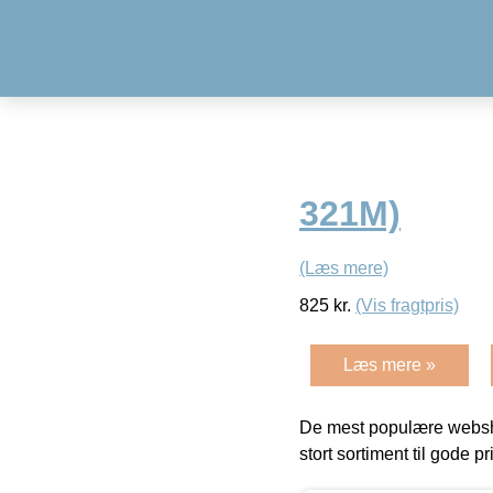
321M)
(Læs mere)
825
kr.
(Vis fragtpris)
Læs mere »
De mest populære websho
stort sortiment til gode pr