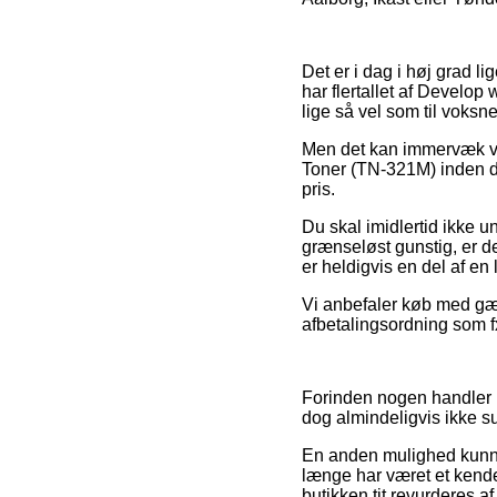
Det er i dag i høj grad lig
har flertallet af Develop 
lige så vel som til voks
Men det kan immervæk vis
Toner (TN-321M) inden du
pris.
Du skal imidlertid ikke u
grænseløst gunstig, er de
er heldigvis en del af en
Vi anbefaler køb med gæn
afbetalingsordning som fx
Forinden nogen handler h
dog almindeligvis ikke 
En anden mulighed kunne
længe har været et kendet
butikken tit revurderes a