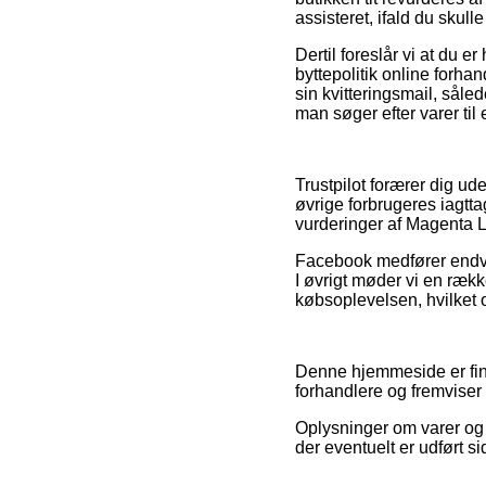
assisteret, ifald du skul
Dertil foreslår vi at du 
byttepolitik online forhan
sin kvitteringsmail, sål
man søger efter varer til
Trustpilot forærer dig 
øvrige forbrugeres iagtta
vurderinger af Magenta 
Facebook medfører endvid
I øvrigt møder vi en rækk
købsoplevelsen, hvilket og
Denne hjemmeside er fina
forhandlere og fremviser 
Oplysninger om varer og 
der eventuelt er udført s