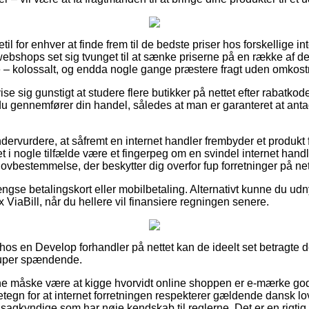
etil for enhver at finde frem til de bedste priser hos forskellige int
webshops set sig tvunget til at sænke priserne på en række af dere
ne – kolossalt, og endda nogle gange præstere fragt uden omkost
e sig gunstigt at studere flere butikker på nettet efter rabatko
 gennemfører din handel, således at man er garanteret at anta
ndervurdere, at såfremt en internet handler frembyder et produkt 
t i nogle tilfælde være et fingerpeg om en svindel internet handl
 lovbestemmelse, der beskytter dig overfor fup forretninger på net
gse betalingskort eller mobilbetaling. Alternativt kunne du udn
 ViaBill, når du hellere vil finansiere regningen senere.
os en Develop forhandler på nettet kan de ideelt set betragte d
super spændende.
 måske være at kigge hvorvidt online shoppen er e-mærke godk
egn for at internet forretningen respekterer gældende dansk lovg
f sagkyndige som har nøje kendskab til reglerne. Det er en rigtig