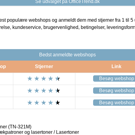
Se udvalget på OfficeTrend.dk
t populære webshops og anmeldt dem med stjerner fra 1 til 5 ud
rrelse, kundeservice, brugervenlighed, betingelser, leveringsfor
Bedst anmeldte webshops
op
Stjerner
Link
Besøg webshop
Besøg webshop
Besøg webshop
ner (TN-321M)
lækpatroner og lasertoner / Lasertoner