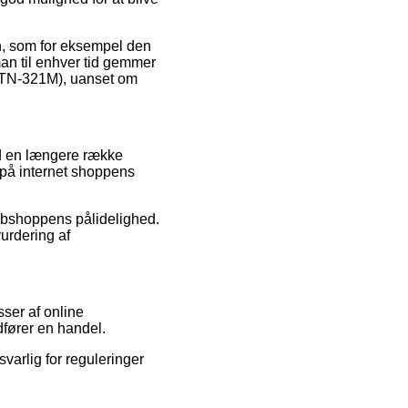
en, som for eksempel den
 man til enhver tid gemmer
 (TN-321M), uanset om
ed en længere række
e på internet shoppens
webshoppens pålidelighed.
urdering af
ser af online
dfører en handel.
varlig for reguleringer