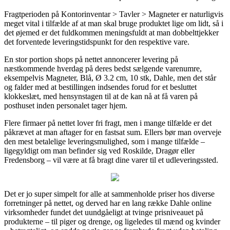
Fragtperioden på Kontorinventar > Tavler > Magneter er naturligvis
meget vital i tilfælde af at man skal bruge produktet lige om lidt, så i
det øjemed er det fuldkommen meningsfuldt at man dobbelttjekker
det forventede leveringstidspunkt for den respektive vare.
En stor portion shops på nettet annoncerer levering på
næstkommende hverdag på deres bedst sælgende varenumre,
eksempelvis Magneter, Blå, Ø 3.2 cm, 10 stk, Dahle, men det står
og falder med at bestillingen indsendes forud for et besluttet
klokkeslæt, med hensynstagen til at de kan nå at få varen på
posthuset inden personalet tager hjem.
Flere firmaer på nettet lover fri fragt, men i mange tilfælde er det
påkrævet at man aftager for en fastsat sum. Ellers bør man overveje
den mest betalelige leveringsmulighed, som i mange tilfælde –
ligegyldigt om man befinder sig ved Roskilde, Dragør eller
Fredensborg – vil være at få bragt dine varer til et udleveringssted.
Det er jo super simpelt for alle at sammenholde priser hos diverse
forretninger på nettet, og derved har en lang række Dahle online
virksomheder fundet det uundgåeligt at tvinge prisniveauet på
produkterne – til piger og drenge, og ligeledes til mænd og kvinder