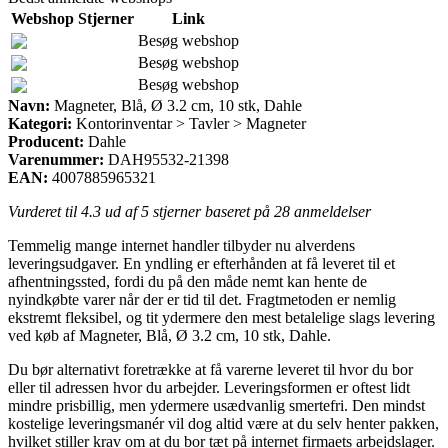
Webshop
Stjerner
Link
Besøg webshop
Besøg webshop
Besøg webshop
Navn:
Magneter, Blå, Ø 3.2 cm, 10 stk, Dahle
Kategori:
Kontorinventar > Tavler > Magneter
Producent:
Dahle
Varenummer:
DAH95532-21398
EAN:
4007885965321
Vurderet til
4.3
ud af 5 stjerner baseret på
28
anmeldelser
Temmelig mange internet handler tilbyder nu alverdens
leveringsudgaver. En yndling er efterhånden at få leveret til et
afhentningssted, fordi du på den måde nemt kan hente de
nyindkøbte varer når der er tid til det. Fragtmetoden er nemlig
ekstremt fleksibel, og tit ydermere den mest betalelige slags levering
ved køb af Magneter, Blå, Ø 3.2 cm, 10 stk, Dahle.
Du bør alternativt foretrække at få varerne leveret til hvor du bor
eller til adressen hvor du arbejder. Leveringsformen er oftest lidt
mindre prisbillig, men ydermere usædvanlig smertefri. Den mindst
kostelige leveringsmanér vil dog altid være at du selv henter pakken,
hvilket stiller krav om at du bor tæt på internet firmaets arbejdslager.