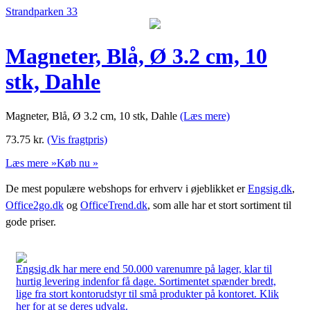
Strandparken 33
Magneter, Blå, Ø 3.2 cm, 10
stk, Dahle
Magneter, Blå, Ø 3.2 cm, 10 stk, Dahle
(Læs mere)
73.75
kr.
(Vis fragtpris)
Læs mere »
Køb nu »
De mest populære webshops for erhverv i øjeblikket er
Engsig.dk
,
Office2go.dk
og
OfficeTrend.dk
, som alle har et stort sortiment til
gode priser.
Engsig.dk har mere end 50.000 varenumre på lager, klar til
hurtig levering indenfor få dage. Sortimentet spænder bredt,
lige fra stort kontorudstyr til små produkter på kontoret. Klik
her for at se deres udvalg.