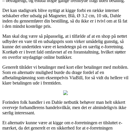
– betragteligt, og endda nogle gange frembyde fragt uden betaling.
Det kan stadigvæk blive nyttigt at kigge forbi en række internet
selskaber efter udsalg på Magneter, Blå, Ø 3.2 cm, 10 stk, Dahle
inden du gennemfører din bestilling, så du ikke er i tvivl om at få fat
i den mindst kostelige pris.
Man skal dog være så påpasselig, at i tilfælde af at en shop på nettet
udbyder en vare til en udsalgspris som virker umådelig gunstig, så
kunne det undertiden være et kendetegn på en uærlig e-forretning.
Kortkøb er i hvert fald omfavnet af en foranstaltning, hvilket støtter
en overfor snydagtige online butikker.
Generelt tilråder vi betalinger med kort eller betalinger med mobilen.
Som en alternativ mulighed burde du drage fordel af en
afbetalingsløsning som eksempelvis ViaBill, for så vidt du hellere vil
klare betalingen ude i fremtiden.
Forinden folk handler i en Dahle netbutik behøver man helt sikkert
overveje forhandlerens handelsvilkår, men det er almindeligvis ikke
særlig interessant.
Et alternativ kunne være at kigge om e-forretningen er tilsluttet e-
mærket, da det generelt er en sikkerhed for at e-forretningen