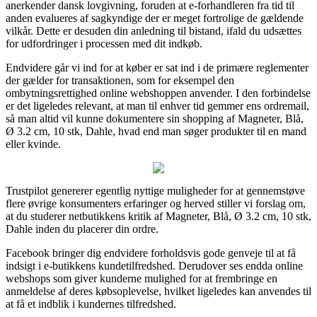
anerkender dansk lovgivning, foruden at e-forhandleren fra tid til
anden evalueres af sagkyndige der er meget fortrolige de gældende
vilkår. Dette er desuden din anledning til bistand, ifald du udsættes
for udfordringer i processen med dit indkøb.
Endvidere går vi ind for at køber er sat ind i de primære reglementer
der gælder for transaktionen, som for eksempel den
ombytningsrettighed online webshoppen anvender. I den forbindelse
er det ligeledes relevant, at man til enhver tid gemmer ens ordremail,
så man altid vil kunne dokumentere sin shopping af Magneter, Blå,
Ø 3.2 cm, 10 stk, Dahle, hvad end man søger produkter til en mand
eller kvinde.
Trustpilot genererer egentlig nyttige muligheder for at gennemstøve
flere øvrige konsumenters erfaringer og herved stiller vi forslag om,
at du studerer netbutikkens kritik af Magneter, Blå, Ø 3.2 cm, 10 stk,
Dahle inden du placerer din ordre.
Facebook bringer dig endvidere forholdsvis gode genveje til at få
indsigt i e-butikkens kundetilfredshed. Derudover ses endda online
webshops som giver kunderne mulighed for at frembringe en
anmeldelse af deres købsoplevelse, hvilket ligeledes kan anvendes til
at få et indblik i kundernes tilfredshed.