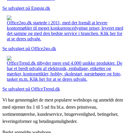
Se udvalget på Engsig.dk
Office2go.dk startede i 2011, med det formål at levere
kontormøbler til meget konkurrencedygtige priser, leveret med
det samme og med den bedste service i branchen. Klik her for
at se deres udvalg.
Se udvalget på Office2go.dk
OfficeTrend.dk tilbyder mere end 4.000 unikke produkter. De
har et bredt udvalg af elektronik, emballage, etiketter og
mærker, kontorartikler, hobby, skolestart, gæstebøger og foto,
tasker m.m. Klik her for at se deres udvalg.
Se udvalget på OfficeTrend.dk
Vi har gennemgået de mest populære webshops og anmeldt dem
med stjerner fra 1 til 5 ud fra bl.a. deres prisniveau,
sortimentstørrelse, kundeservice, brugervenlighed, betingelser,
leveringsformer og betalingsmuligheder.
Bedst anmeldte webshops