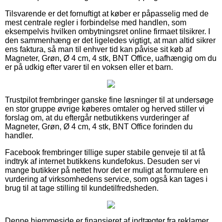
Tilsvarende er det fornuftigt at køber er påpasselig med de
mest centrale regler i forbindelse med handlen, som
eksempelvis hvilken ombytningsret online firmaet tilsikrer. I
den sammenhæng er det ligeledes vigtigt, at man altid sikrer
ens faktura, så man til enhver tid kan påvise sit køb af
Magneter, Grøn, Ø 4 cm, 4 stk, BNT Office, uafhængig om du
er på udkig efter varer til en voksen eller et barn.
Trustpilot frembringer ganske fine løsninger til at undersøge
en stor gruppe øvrige køberes omtaler og herved stiller vi
forslag om, at du eftergår netbutikkens vurderinger af
Magneter, Grøn, Ø 4 cm, 4 stk, BNT Office forinden du
handler.
Facebook frembringer tillige super stabile genveje til at få
indtryk af internet butikkens kundefokus. Desuden ser vi
mange butikker på nettet hvor det er muligt at formulere en
vurdering af virksomhedens service, som også kan tages i
brug til at tage stilling til kundetilfredsheden.
Denne hjemmeside er finansieret af indtægter fra reklamer.