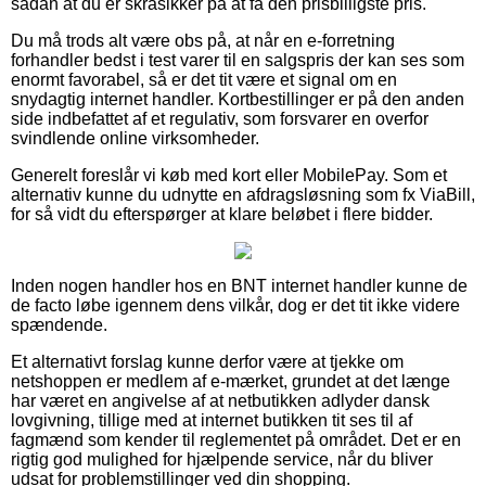
sådan at du er skråsikker på at få den prisbilligste pris.
Du må trods alt være obs på, at når en e-forretning
forhandler bedst i test varer til en salgspris der kan ses som
enormt favorabel, så er det tit være et signal om en
snydagtig internet handler. Kortbestillinger er på den anden
side indbefattet af et regulativ, som forsvarer en overfor
svindlende online virksomheder.
Generelt foreslår vi køb med kort eller MobilePay. Som et
alternativ kunne du udnytte en afdragsløsning som fx ViaBill,
for så vidt du efterspørger at klare beløbet i flere bidder.
Inden nogen handler hos en BNT internet handler kunne de
de facto løbe igennem dens vilkår, dog er det tit ikke videre
spændende.
Et alternativt forslag kunne derfor være at tjekke om
netshoppen er medlem af e-mærket, grundet at det længe
har været en angivelse af at netbutikken adlyder dansk
lovgivning, tillige med at internet butikken tit ses til af
fagmænd som kender til reglementet på området. Det er en
rigtig god mulighed for hjælpende service, når du bliver
udsat for problemstillinger ved din shopping.