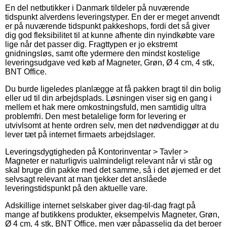
En del netbutikker i Danmark tildeler på nuværende
tidspunkt alverdens leveringstyper. En der er meget anvendt
er på nuværende tidspunkt pakkeshops, fordi det så giver
dig god fleksibilitet til at kunne afhente din nyindkøbte vare
lige når det passer dig. Fragttypen er jo ekstremt
gnidningsløs, samt ofte ydermere den mindst kostelige
leveringsudgave ved køb af Magneter, Grøn, Ø 4 cm, 4 stk,
BNT Office.
Du burde ligeledes planlægge at få pakken bragt til din bolig
eller ud til din arbejdsplads. Løsningen viser sig en gang i
mellem et hak mere omkostningsfuld, men samtidig ultra
problemfri. Den mest betalelige form for levering er
utvivlsomt at hente ordren selv, men det nødvendiggør at du
lever tæt på internet firmaets arbejdslager.
Leveringsdygtigheden på Kontorinventar > Tavler >
Magneter er naturligvis ualmindeligt relevant når vi står og
skal bruge din pakke med det samme, så i det øjemed er det
selvsagt relevant at man tjekker det anslåede
leveringstidspunkt på den aktuelle vare.
Adskillige internet selskaber giver dag-til-dag fragt på
mange af butikkens produkter, eksempelvis Magneter, Grøn,
Ø 4 cm, 4 stk, BNT Office, men vær påpasselig da det beroer