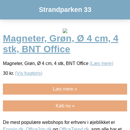
Strandparken 33
Magneter, Grøn, Ø 4 cm, 4
stk, BNT Office
Magneter, Grøn, Ø 4 cm, 4 stk, BNT Office
(Læs mere)
30
kr.
(Vis fragtpris)
Læs mere »
Køb nu »
De mest populære webshops for erhverv i øjeblikket er
Engsig.dk
,
Office2go.dk
og
OfficeTrend.dk
, som alle har et