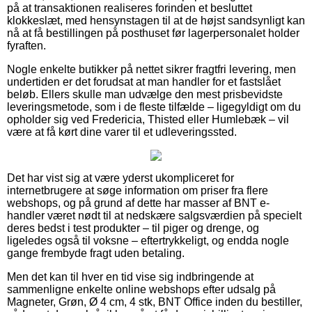
på at transaktionen realiseres forinden et besluttet
klokkeslæt, med hensynstagen til at de højst sandsynligt kan
nå at få bestillingen på posthuset før lagerpersonalet holder
fyraften.
Nogle enkelte butikker på nettet sikrer fragtfri levering, men
undertiden er det forudsat at man handler for et fastslået
beløb. Ellers skulle man udvælge den mest prisbevidste
leveringsmetode, som i de fleste tilfælde – ligegyldigt om du
opholder sig ved Fredericia, Thisted eller Humlebæk – vil
være at få kørt dine varer til et udleveringssted.
Det har vist sig at være yderst ukompliceret for
internetbrugere at søge information om priser fra flere
webshops, og på grund af dette har masser af BNT e-
handler været nødt til at nedskære salgsværdien på specielt
deres bedst i test produkter – til piger og drenge, og
ligeledes også til voksne – eftertrykkeligt, og endda nogle
gange frembyde fragt uden betaling.
Men det kan til hver en tid vise sig indbringende at
sammenligne enkelte online webshops efter udsalg på
Magneter, Grøn, Ø 4 cm, 4 stk, BNT Office inden du bestiller,