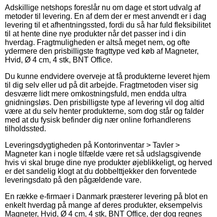
Adskillige netshops foreslår nu om dage et stort udvalg af
metoder til levering. En af dem der er mest anvendt er i dag
levering til et afhentningssted, fordi du så har fuld fleksibilitet
til at hente dine nye produkter når det passer ind i din
hverdag. Fragtmuligheden er altså meget nem, og ofte
ydermere den prisbilligste fragttype ved køb af Magneter,
Hvid, Ø 4 cm, 4 stk, BNT Office.
Du kunne endvidere overveje at få produkterne leveret hjem
til dig selv eller ud på dit arbejde. Fragtmetoden viser sig
desværre lidt mere omkostningsfuld, men endda ultra
gnidningsløs. Den prisbilligste type af levering vil dog altid
være at du selv henter produkterne, som dog står og falder
med at du fysisk befinder dig nær online forhandlerens
tilholdssted.
Leveringsdygtigheden på Kontorinventar > Tavler >
Magneter kan i nogle tilfælde være ret så udslagsgivende
hvis vi skal bruge dine nye produkter øjeblikkeligt, og herved
er det sandelig klogt at du dobbelttjekker den forventede
leveringsdato på den pågældende vare.
En række e-firmaer i Danmark præsterer levering på blot en
enkelt hverdag på mange af deres produkter, eksempelvis
Magneter, Hvid, Ø 4 cm, 4 stk, BNT Office, der dog regnes