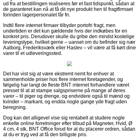
ud fra at bestillingen realiseres før et fast tidspunkt, sådan at
de garanteret kan nå at få dit nye produkt hen til fragtfirmaet
forinden lagerpersonalet får fri.
Indtil flere internet firmaer tilbyder portofri fragt, men
undertiden er det kun gældende hvis der indkøbes for en
konkret pris. Derudover skulle du gribe den mindst kostelige
leveringstype, hvilket gerne – uanset om du befinder sig nær
Aalborg, Frederiksværk eller Haslev – vil være at få kørt dine
varer til et udleveringssted.
Det har vist sig at være ekstremt nemt for enhver at
sammenholde priser hos flere internet foretagender, og
følgelig har langt de fleste BNT internet forhandlere været
presset til at at stampe salgspriserne på mange af deres
varer – til piger og drenge, og endvidere også til mænd og
kvinder – markant, og endda nogle gange yde fragt uden
beregning.
Dog kan det alligevel vise sig rentabelt at studere nogle
enkelte online forretninger efter tilbud på Magneter, Hvid, Ø
4 cm, 4 stk, BNT Office forud for at du placerer ordren, sådan
at du er tryg ved at få den billigste pris.