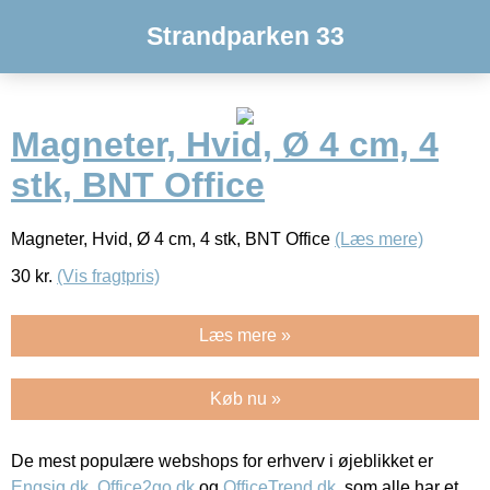
Strandparken 33
Magneter, Hvid, Ø 4 cm, 4
stk, BNT Office
Magneter, Hvid, Ø 4 cm, 4 stk, BNT Office
(Læs mere)
30
kr.
(Vis fragtpris)
Læs mere »
Køb nu »
De mest populære webshops for erhverv i øjeblikket er
Engsig.dk
,
Office2go.dk
og
OfficeTrend.dk
, som alle har et