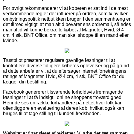
For øvrigt rekommanderer vi at køberen er sat ind i de mest
vedkommende regler der influerer på ordren, som fx hvilken
ombytningspolitik netbutikken bruger. I den sammenhæng er
det tilmed vigtigt, at man altid bevarer ens ordremail, således
man altid vil kunne bekræfte købet af Magneter, Hvid, Ø 4
cm, 4 stk, BNT Office, om man skal shoppe til en mand eller
kvinde.
Trustpilot præsterer regulære gavnlige løsninger til at
kontrollere diverse tidligere køberes oplevelser og på grund
af dette anbefaler vi, at du eftersøger internet forretningens
ratings af Magneter, Hvid, Ø 4 cm, 4 stk, BNT Office før du
lægger din bestilling.
Facebook genererer tilsvarende forholdsvis fremragende
løsninger til at få indsigt i online shoppens troværdighed.
Herinde ses en række forhandlere på nettet hvor folk kan
offentliggøre en evaluering af deres køb, hvilket også kan
bruges til at tage stilling til kundetilfredsheden.
Websitet er finansieret af reklamer. Vi arbejder tæt sammen