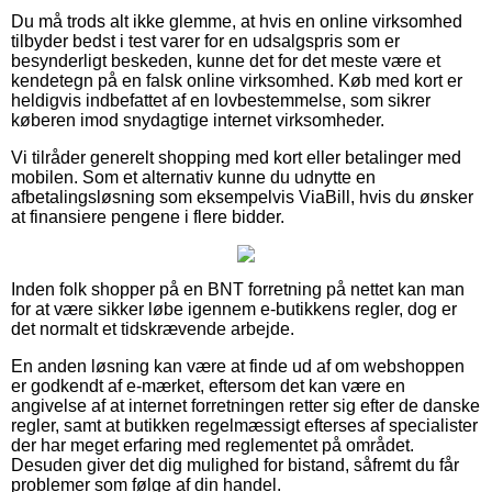
Du må trods alt ikke glemme, at hvis en online virksomhed
tilbyder bedst i test varer for en udsalgspris som er
besynderligt beskeden, kunne det for det meste være et
kendetegn på en falsk online virksomhed. Køb med kort er
heldigvis indbefattet af en lovbestemmelse, som sikrer
køberen imod snydagtige internet virksomheder.
Vi tilråder generelt shopping med kort eller betalinger med
mobilen. Som et alternativ kunne du udnytte en
afbetalingsløsning som eksempelvis ViaBill, hvis du ønsker
at finansiere pengene i flere bidder.
Inden folk shopper på en BNT forretning på nettet kan man
for at være sikker løbe igennem e-butikkens regler, dog er
det normalt et tidskrævende arbejde.
En anden løsning kan være at finde ud af om webshoppen
er godkendt af e-mærket, eftersom det kan være en
angivelse af at internet forretningen retter sig efter de danske
regler, samt at butikken regelmæssigt efterses af specialister
der har meget erfaring med reglementet på området.
Desuden giver det dig mulighed for bistand, såfremt du får
problemer som følge af din handel.