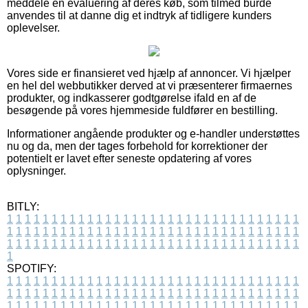
meddele en evaluering af deres køb, som tilmed burde
anvendes til at danne dig et indtryk af tidligere kunders
oplevelser.
Vores side er finansieret ved hjælp af annoncer. Vi hjælper
en hel del webbutikker derved at vi præsenterer firmaernes
produkter, og indkasserer godtgørelse ifald en af de
besøgende på vores hjemmeside fuldfører en bestilling.
Informationer angående produkter og e-handler understøttes
nu og da, men der tages forbehold for korrektioner der
potentielt er lavet efter seneste opdatering af vores
oplysninger.
BITLY:
1
1
1
1
1
1
1
1
1
1
1
1
1
1
1
1
1
1
1
1
1
1
1
1
1
1
1
1
1
1
1
1
1
1
1
1
1
1
1
1
1
1
1
1
1
1
1
1
1
1
1
1
1
1
1
1
1
1
1
1
1
1
1
1
1
1
1
1
1
1
1
1
1
1
1
1
1
1
1
1
1
1
1
1
1
1
1
1
1
1
1
1
1
1
1
1
1
1
1
1
SPOTIFY:
1
1
1
1
1
1
1
1
1
1
1
1
1
1
1
1
1
1
1
1
1
1
1
1
1
1
1
1
1
1
1
1
1
1
1
1
1
1
1
1
1
1
1
1
1
1
1
1
1
1
1
1
1
1
1
1
1
1
1
1
1
1
1
1
1
1
1
1
1
1
1
1
1
1
1
1
1
1
1
1
1
1
1
1
1
1
1
1
1
1
1
1
1
1
1
1
1
1
1