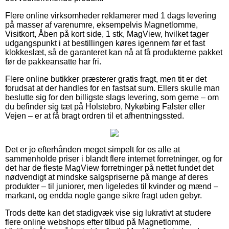
Flere online virksomheder reklamerer med 1 dags levering
på masser af varenumre, eksempelvis Magnetlomme,
Visitkort, Åben på kort side, 1 stk, MagView, hvilket tager
udgangspunkt i at bestillingen køres igennem før et fast
klokkeslæt, så de garanteret kan nå at få produkterne pakket
før de pakkeansatte har fri.
Flere online butikker præsterer gratis fragt, men tit er det
forudsat at der handles for en fastsat sum. Ellers skulle man
beslutte sig for den billigste slags levering, som gerne – om
du befinder sig tæt på Holstebro, Nykøbing Falster eller
Vejen – er at få bragt ordren til et afhentningssted.
Det er jo efterhånden meget simpelt for os alle at
sammenholde priser i blandt flere internet forretninger, og for
det har de fleste MagView forretninger på nettet fundet det
nødvendigt at mindske salgspriserne på mange af deres
produkter – til juniorer, men ligeledes til kvinder og mænd –
markant, og endda nogle gange sikre fragt uden gebyr.
Trods dette kan det stadigvæk vise sig lukrativt at studere
flere online webshops efter tilbud på Magnetlomme,