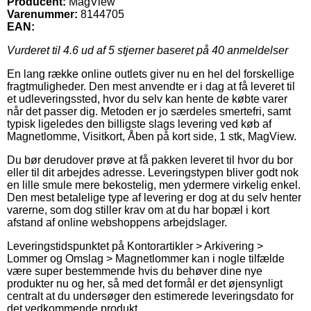
Producent:
MagView
Varenummer:
8144705
EAN:
Vurderet til
4.6
ud af 5 stjerner baseret på
40
anmeldelser
En lang række online outlets giver nu en hel del forskellige
fragtmuligheder. Den mest anvendte er i dag at få leveret til
et udleveringssted, hvor du selv kan hente de købte varer
når det passer dig. Metoden er jo særdeles smertefri, samt
typisk ligeledes den billigste slags levering ved køb af
Magnetlomme, Visitkort, Åben på kort side, 1 stk, MagView.
Du bør derudover prøve at få pakken leveret til hvor du bor
eller til dit arbejdes adresse. Leveringstypen bliver godt nok
en lille smule mere bekostelig, men ydermere virkelig enkel.
Den mest betalelige type af levering er dog at du selv henter
varerne, som dog stiller krav om at du har bopæl i kort
afstand af online webshoppens arbejdslager.
Leveringstidspunktet på Kontorartikler > Arkivering >
Lommer og Omslag > Magnetlommer kan i nogle tilfælde
være super bestemmende hvis du behøver dine nye
produkter nu og her, så med det formål er det øjensynligt
centralt at du undersøger den estimerede leveringsdato for
det vedkommende produkt.