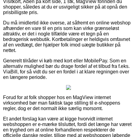
Visitkort, Åben på kort side, 1 stk, MagView forinden du
shopper, således at du er usvigeligt sikker på at opnå den
prisbilligste pris.
Du må imidlertid ikke overse, at såfremt en online webshop
afhænder en vare til en pris som kan virke grænseløst
attraktiv, er det i nogle tilfælde være et tegn på en
bedragerisk webbutik. Kortbetalinger er heldigvis omfavnet
af en vedtægt, der hjælper folk imod uægte butikker på
nettet.
Generelt tilråder vi køb med kort eller MobilePay. Som en
alternativ mulighed bør du drage fordel af et tilbud fra f.eks.
ViaBill, for så vidt du ser en fordel i at klare regningen over
en længere periode.
Forud for at folk shopper hos en MagView internet
virksomhed bør man faktisk tage stilling til e-shoppens
regler, dog er det normalt ikke særlig morsomt.
Et andet forslag kan være at kigge hvorvidt internet
webshoppen er e-mærke tilsluttet, fordi det længe har været
en tryghed om at online forhandleren respekterer de
officielle danske regler, tillige med at webshoppen løbende