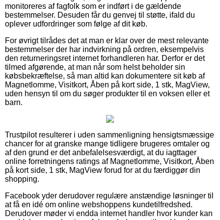
monitoreres af fagfolk som er indført i de gældende
bestemmelser. Desuden får du genvej til støtte, ifald du
oplever udfordringer som følge af dit køb.
For øvrigt tilrådes det at man er klar over de mest relevante
bestemmelser der har indvirkning på ordren, eksempelvis
den returneringsret internet forhandleren har. Derfor er det
tilmed afgørende, at man når som helst beholder sin
købsbekræftelse, så man altid kan dokumentere sit køb af
Magnetlomme, Visitkort, Åben på kort side, 1 stk, MagView,
uden hensyn til om du søger produkter til en voksen eller et
barn.
Trustpilot resulterer i uden sammenligning hensigtsmæssige
chancer for at granske mange tidligere brugeres omtaler og
af den grund er det anbefalelsesværdigt, at du iagttager
online forretningens ratings af Magnetlomme, Visitkort, Åben
på kort side, 1 stk, MagView forud for at du færdiggør din
shopping.
Facebook yder derudover regulære anstændige løsninger til
at få en idé om online webshoppens kundetilfredshed.
Derudover møder vi endda internet handler hvor kunder kan