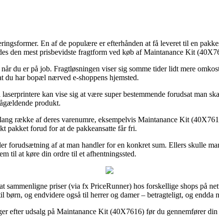
ringsformer. En af de populære er efterhånden at få leveret til en pakkes
ledes den mest prisbevidste fragtform ved køb af Maintanance Kit (40X7
il når du er på job. Fragtløsningen viser sig somme tider lidt mere omk
å at du har bopæl nærved e-shoppens hjemsted.
il laserprintere kan vise sig at være super bestemmende forudsat man s
 pågældende produkt.
en lang række af deres varenumre, eksempelvis Maintanance Kit (40X7616)
t pakket forud for at de pakkeansatte får fri.
der forudsætning af at man handler for en konkret sum. Ellers skulle man
 til at køre din ordre til et afhentningssted.
at sammenligne priser (via fx PriceRunner) hos forskellige shops på net
il børn, og endvidere også til herrer og damer – betragteligt, og endda 
 efter udsalg på Maintanance Kit (40X7616) før du gennemfører din best