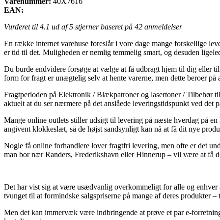
Varenummer:
40X7616
EAN:
Vurderet til
4.1
ud af 5 stjerner baseret på
42
anmeldelser
En række internet varehuse foreslår i vore dage mange forskellige leve
er tid til det. Muligheden er nemlig temmelig smart, og desuden lige
Du burde endvidere forsøge at vælge at få udbragt hjem til dig eller t
form for fragt er unægtelig selv at hente varerne, men dette beroer p
Fragtperioden på Elektronik / Blækpatroner og lasertoner / Tilbehør t
aktuelt at du ser nærmere på det anslåede leveringstidspunkt ved det
Mange online outlets stiller udsigt til levering på næste hverdag på 
angivent klokkeslæt, så de højst sandsynligt kan nå at få dit nye produk
Nogle få online forhandlere lover fragtfri levering, men ofte er det un
man bor nær Randers, Frederikshavn eller Hinnerup – vil være at få dem
Det har vist sig at være usædvanlig overkommeligt for alle og enhver 
tvunget til at formindske salgspriserne på mange af deres produkter – t
Men det kan immervæk være indbringende at prøve et par e-forretninger