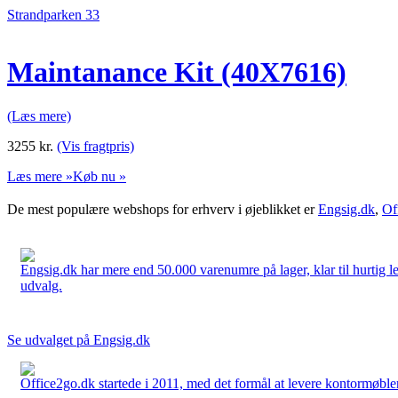
Strandparken 33
Maintanance Kit (40X7616)
(Læs mere)
3255
kr.
(Vis fragtpris)
Læs mere »
Køb nu »
De mest populære webshops for erhverv i øjeblikket er
Engsig.dk
,
Of
Engsig.dk har mere end 50.000 varenumre på lager, klar til hurtig lev
udvalg.
Se udvalget på Engsig.dk
Office2go.dk startede i 2011, med det formål at levere kontormøbler