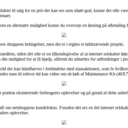
ter til salg for en pris der kan ses som uhørt god, kunne det ofte være
irmaer.
om en alternativ mulighed kunne du overveje en løsning på afbetaling fr
re shoppens betingelser, men det er i reglen et tidskrævende projekt.
dlem, siden det ofte er en tilkendegivelse af at internet selskabet føjer 
 din mulighed for at få hjælp, såfremt du udsættes for udfordringer i p
orhold der kan håndhæves i forbindelse med transaktionen, som fx hvilk
ledes man til enhver tid kan vidne om sit køb af Maintanance Kit (40X761
or portion eksisterende forbrugeres oplevelser og på grund af dette anbefa
 idé om netshoppens kundefokus. Foruden det ses en del internet selskabe
nders oplevelser.