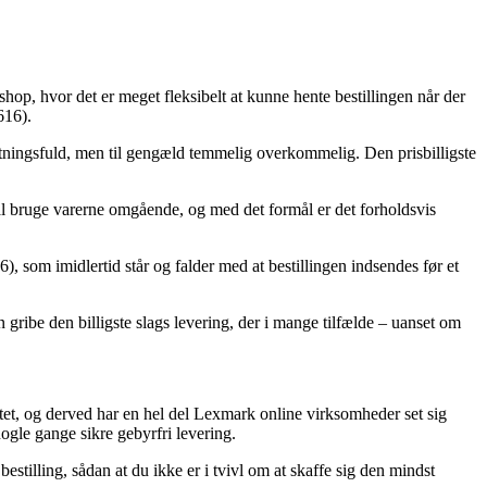
hop, hvor det er meget fleksibelt at kunne hente bestillingen når der
616).
ostningsfuld, men til gengæld temmelig overkommelig. Den prisbilligste
kal bruge varerne omgående, og med det formål er det forholdsvis
, som imidlertid står og falder med at bestillingen indsendes før et
 gribe den billigste slags levering, der i mange tilfælde – uanset om
tet, og derved har en hel del Lexmark online virksomheder set sig
nogle gange sikre gebyrfri levering.
illing, sådan at du ikke er i tvivl om at skaffe sig den mindst