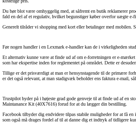
kostelige pris.
Du bør blot være omhyggelig med, at såfremt en butik reklamerer produk
fald en del af et regulativ, hvilket begunstiger køber overfor uægte e-f
Generelt tilråder vi shopping med kort eller betalinger med mobilen. S
Før nogen handler i en Lexmark e-handler kan de i virkeligheden stude
Et alternativ kunne være at finde ud af om e-forretningen er e-mærket me
som har ekspertise inden for reglementet på området. Dette er desuden
Tillige er det prisværdigt at man er hensynstagende til de primære f
er det også relevant, at man stadigvæk beholder ens faktura e-mail, så
Trustpilot byder på i højeste grad gode genveje til at finde ud af en st
Maintanance Kit (40X7616) forud for at du lægger din bestilling.
Facebook tilbyder dig endvidere tilpas stabile muligheder for at få en
som også må drages fordel af til at danne dig et indtryk af tidligere ku