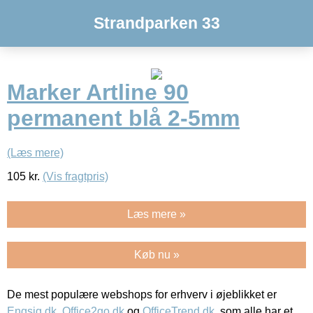
Strandparken 33
Marker Artline 90
permanent blå 2-5mm
(Læs mere)
105
kr.
(Vis fragtpris)
Læs mere »
Køb nu »
De mest populære webshops for erhverv i øjeblikket er
Engsig.dk
,
Office2go.dk
og
OfficeTrend.dk
, som alle har et