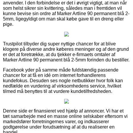
anvender. I den forbindelse er det i øvrigt vigtigt, at man når
som helst sikrer sin kvittering, således man i fremtiden vil
kunne bevise sin ordre af Marker Artline 90 permanent blå 2-
5mm, ligegyldigt om man skal købe gave til en dreng eller
pige.
Trustpilot tilbyder dig super nyttige chancer for at blive
klogere på diverse andre køberes meninger og af den grund
er det at foretrække, at du tjekker e-firmaets omtaler af
Marker Artline 90 permanent blå 2-5mm forinden du bestiller.
Facebook yder på samme måde fuldstændig passende
chancer for at få en idé om internet forhandlerens
kundefokus. Desuden ses nogle netbutikker hvor folk kan
nedfælde en vurdering af virksomhedens service, hvilket
tilmed må benyttes til at vurdere kundetilfredsheden.
Denne side er finansieret ved hjælp af annoncer. Vi har et
tæt samarbejde med en masse online selskaber eftersom vi
markedsfører forretningernes varer, og indkasserer
godtgørelse under forudsætning af at du realiserer en
handel.