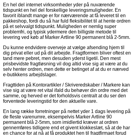
En hel del internet virksomheder yder på nuværende
tidspunkt en hel del forskellige leveringsmuligheder. En
favorit iblandt mange er for nærværende at få leveret til en
pakkeshop, fordi du så har fuld fleksibilitet til at hente ordren
på et selvvalgt tidspunkt. Muligheden er nemlig super
problemfri, og typisk ydermere den billigste metode til
levering ved køb af Marker Artline 90 permanent blå 2-5mm.
Du kunne endvidere overveje at vælge afsending hjem til
dig privat eller ud på dit arbejde. Fragtformen bliver oftest en
tand mere pebret, men desuden yderst ligetil. Den mest
prisbevidste fragtløsning vil dog altid vise sig at være at du
selv henter ordren, men dette er betinget af at du er nærved
e-butikkens arbejdslager.
Fragttiden på Kontorartikler / Skriveredskaber / Markere kan
vise sig at være ret vital ifald du behøver din ordre med det
samme, og herved er det forholdsvis centralt at du ser den
forventede leveringstid for den aktuelle vare.
En lang række forretninger på nettet yder 1 dags levering på
de fleste varenumre, eksempelvis Marker Artline 90
permanent blå 2-5mm, som imidlertid kræver at ordren
gennemføres tidligere end et givent klokkeslæt, så at de har
en chance for at nå at få produktet hen til fragtfirmaet forud