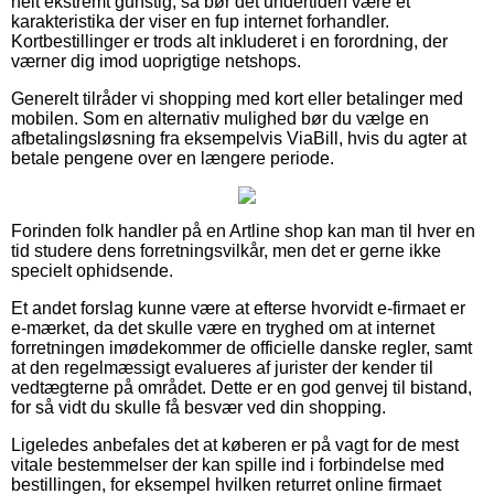
helt ekstremt gunstig, så bør det undertiden være et
karakteristika der viser en fup internet forhandler.
Kortbestillinger er trods alt inkluderet i en forordning, der
værner dig imod uoprigtige netshops.
Generelt tilråder vi shopping med kort eller betalinger med
mobilen. Som en alternativ mulighed bør du vælge en
afbetalingsløsning fra eksempelvis ViaBill, hvis du agter at
betale pengene over en længere periode.
Forinden folk handler på en Artline shop kan man til hver en
tid studere dens forretningsvilkår, men det er gerne ikke
specielt ophidsende.
Et andet forslag kunne være at efterse hvorvidt e-firmaet er
e-mærket, da det skulle være en tryghed om at internet
forretningen imødekommer de officielle danske regler, samt
at den regelmæssigt evalueres af jurister der kender til
vedtægterne på området. Dette er en god genvej til bistand,
for så vidt du skulle få besvær ved din shopping.
Ligeledes anbefales det at køberen er på vagt for de mest
vitale bestemmelser der kan spille ind i forbindelse med
bestillingen, for eksempel hvilken returret online firmaet