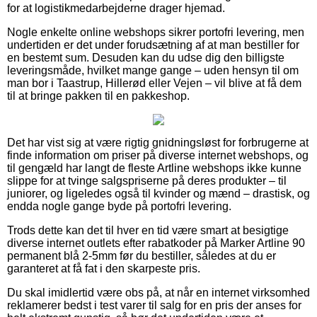
for at logistikmedarbejderne drager hjemad.
Nogle enkelte online webshops sikrer portofri levering, men
undertiden er det under forudsætning af at man bestiller for
en bestemt sum. Desuden kan du udse dig den billigste
leveringsmåde, hvilket mange gange – uden hensyn til om
man bor i Taastrup, Hillerød eller Vejen – vil blive at få dem
til at bringe pakken til en pakkeshop.
Det har vist sig at være rigtig gnidningsløst for forbrugerne at
finde information om priser på diverse internet webshops, og
til gengæld har langt de fleste Artline webshops ikke kunne
slippe for at tvinge salgspriserne på deres produkter – til
juniorer, og ligeledes også til kvinder og mænd – drastisk, og
endda nogle gange byde på portofri levering.
Trods dette kan det til hver en tid være smart at besigtige
diverse internet outlets efter rabatkoder på Marker Artline 90
permanent blå 2-5mm før du bestiller, således at du er
garanteret at få fat i den skarpeste pris.
Du skal imidlertid være obs på, at når en internet virksomhed
reklamerer bedst i test varer til salg for en pris der anses for