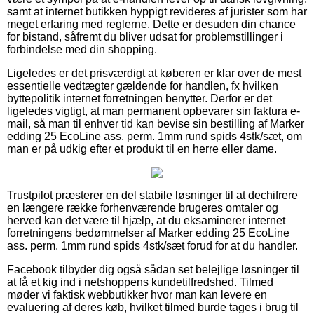
samt at internet butikken hyppigt revideres af jurister som har
meget erfaring med reglerne. Dette er desuden din chance
for bistand, såfremt du bliver udsat for problemstillinger i
forbindelse med din shopping.
Ligeledes er det prisværdigt at køberen er klar over de mest
essentielle vedtægter gældende for handlen, fx hvilken
byttepolitik internet forretningen benytter. Derfor er det
ligeledes vigtigt, at man permanent opbevarer sin faktura e-
mail, så man til enhver tid kan bevise sin bestilling af Marker
edding 25 EcoLine ass. perm. 1mm rund spids 4stk/sæt, om
man er på udkig efter et produkt til en herre eller dame.
Trustpilot præsterer en del stabile løsninger til at dechifrere
en længere række forhenværende brugeres omtaler og
herved kan det være til hjælp, at du eksaminerer internet
forretningens bedømmelser af Marker edding 25 EcoLine
ass. perm. 1mm rund spids 4stk/sæt forud for at du handler.
Facebook tilbyder dig også sådan set belejlige løsninger til
at få et kig ind i netshoppens kundetilfredshed. Tilmed
møder vi faktisk webbutikker hvor man kan levere en
evaluering af deres køb, hvilket tilmed burde tages i brug til