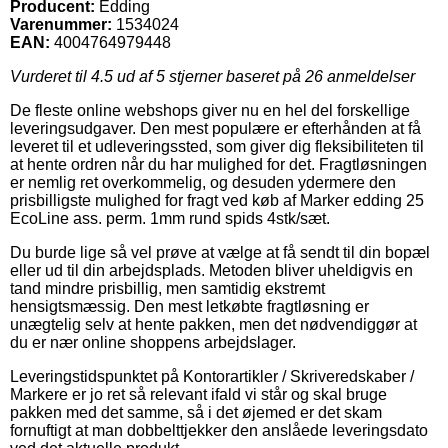
Producent:
Edding
Varenummer:
1534024
EAN:
4004764979448
Vurderet til
4.5
ud af 5 stjerner baseret på
26
anmeldelser
De fleste online webshops giver nu en hel del forskellige
leveringsudgaver. Den mest populære er efterhånden at få
leveret til et udleveringssted, som giver dig fleksibiliteten til
at hente ordren når du har mulighed for det. Fragtløsningen
er nemlig ret overkommelig, og desuden ydermere den
prisbilligste mulighed for fragt ved køb af Marker edding 25
EcoLine ass. perm. 1mm rund spids 4stk/sæt.
Du burde lige så vel prøve at vælge at få sendt til din bopæl
eller ud til din arbejdsplads. Metoden bliver uheldigvis en
tand mindre prisbillig, men samtidig ekstremt
hensigtsmæssig. Den mest letkøbte fragtløsning er
unægtelig selv at hente pakken, men det nødvendiggør at
du er nær online shoppens arbejdslager.
Leveringstidspunktet på Kontorartikler / Skriveredskaber /
Markere er jo ret så relevant ifald vi står og skal bruge
pakken med det samme, så i det øjemed er det skam
fornuftigt at man dobbelttjekker den anslåede leveringsdato