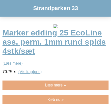
Strandparken 33
Marker edding 25 EcoLine
ass. perm. 1mm rund spids
4stk/sæt
(Læs mere)
70.75
kr.
(Vis fragtpris)
Læs mere »
Køb nu »