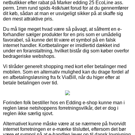
netbutikker efter rabat på Marker edding 25 EcoLine ass.
perm. 1mm rund spids 4stk/sæt forud for at du gennemfører
dit køb, sådan at man er usvigeligt sikker på at skaffe sig
den mest attraktive pris.
Du må lige meget hvad være så påvagt, at såfremt en e-
forhandler sælger produkter for en pris som er umådelig
favorabel, så kunne det tit være et symbol på en falsk
internet handler. Kortbetalinger er imidlertid dækket ind
under en foranstaltning, hvilket bistår dig som køber overfor
bedrageriske webshops.
Vi tilråder generelt shopping med kort eller betalinger med
mobilen. Som en alternativ mulighed kan du drage fordel af
en afbetalingsløsning fra fx ViaBill, når du higer efter at
betale betalingen over tid.
Forinden folk bestiller hos en Edding e-shop kunne man i
reglen læse netshoppens forretningsvilkår, det er dog i
reglen ikke særlig sjovt.
Alternativet kunne måske være at se nærmere på hvorvidt
internet forretningen er e-mærke tilsluttet, eftersom det bør
være et sympol på at e-handlen lever op til dansk lovgivning,