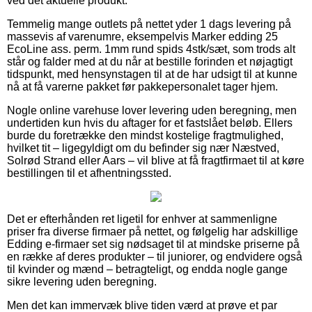
ved det aktuelle produkt.
Temmelig mange outlets på nettet yder 1 dags levering på
massevis af varenumre, eksempelvis Marker edding 25
EcoLine ass. perm. 1mm rund spids 4stk/sæt, som trods alt
står og falder med at du når at bestille forinden et nøjagtigt
tidspunkt, med hensynstagen til at de har udsigt til at kunne
nå at få varerne pakket før pakkepersonalet tager hjem.
Nogle online varehuse lover levering uden beregning, men
undertiden kun hvis du aftager for et fastslået beløb. Ellers
burde du foretrække den mindst kostelige fragtmulighed,
hvilket tit – ligegyldigt om du befinder sig nær Næstved,
Solrød Strand eller Aars – vil blive at få fragtfirmaet til at køre
bestillingen til et afhentningssted.
Det er efterhånden ret ligetil for enhver at sammenligne
priser fra diverse firmaer på nettet, og følgelig har adskillige
Edding e-firmaer set sig nødsaget til at mindske priserne på
en række af deres produkter – til juniorer, og endvidere også
til kvinder og mænd – betragteligt, og endda nogle gange
sikre levering uden beregning.
Men det kan immervæk blive tiden værd at prøve et par