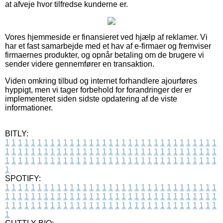
at afveje hvor tilfredse kunderne er.
Vores hjemmeside er finansieret ved hjælp af reklamer. Vi
har et fast samarbejde med et hav af e-firmaer og fremviser
firmaernes produkter, og opnår betaling om de brugere vi
sender videre gennemfører en transaktion.
Viden omkring tilbud og internet forhandlere ajourføres
hyppigt, men vi tager forbehold for forandringer der er
implementeret siden sidste opdatering af de viste
informationer.
BITLY:
1
1
1
1
1
1
1
1
1
1
1
1
1
1
1
1
1
1
1
1
1
1
1
1
1
1
1
1
1
1
1
1
1
1
1
1
1
1
1
1
1
1
1
1
1
1
1
1
1
1
1
1
1
1
1
1
1
1
1
1
1
1
1
1
1
1
1
1
1
1
1
1
1
1
1
1
1
1
1
1
1
1
1
1
1
1
1
1
1
1
1
1
1
1
1
1
1
1
1
1
SPOTIFY:
1
1
1
1
1
1
1
1
1
1
1
1
1
1
1
1
1
1
1
1
1
1
1
1
1
1
1
1
1
1
1
1
1
1
1
1
1
1
1
1
1
1
1
1
1
1
1
1
1
1
1
1
1
1
1
1
1
1
1
1
1
1
1
1
1
1
1
1
1
1
1
1
1
1
1
1
1
1
1
1
1
1
1
1
1
1
1
1
1
1
1
1
1
1
1
1
1
1
1
1