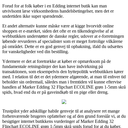
Forud for at folk køber i en Edding internet butik kan man
utvivlsomt læse virksomhedens handelsbetingelser, men det er
undertiden ikke super spændende.
Et andet alternativ kunne måske være at kigge hvorvidt online
shoppen er e-mærket, siden det ofte er en tilkendegivelse af at
webbutikken understøtter de danske regler, udover at e-forretningen
løbende revurderes af specialister som er meget fortrolige vilkårene
på området. Dette er en god genvej til opbakning, ifald du udsættes
for vanskeligheder ved din bestilling.
Ydermere er det at foretrække at køber er opmærksom på de
fundamentale retningslinjer der kan have indvirkning på
transaktionen, som eksempelvis den byttepolitik webbutikken kører
med. I relation til det er det ydermere afgørende, at man til enhver tid
beholder sin ordremail, således man i fremtiden vil kunne eftervise
handlen af Marker Edding 32 Flipchart ECOLINE grøn 1-5mm skrå
spids, hvad end du er på gaveindkøb til en pige eller dreng.
Trustpilot yder adskillige habile genveje til at analysere ret mange
forhenværende brugeres opfattelser og af den grund foreslår vi, at du
besigtiger internet butikkens vurderinger af Marker Edding 32
Flipchart ECOLINE grøn 1-5mm skrå spids forud for at du køber.