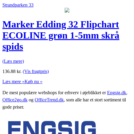
Strandparken 33
Marker Edding 32 Flipchart
ECOLINE grøn 1-5mm skrå
spids
(Læs mere)
136.88
kr.
(Vis fragtpris)
Læs mere »
Køb nu »
De mest populære webshops for erhverv i øjeblikket er
Engsig.dk
,
Office2go.dk
og
OfficeTrend.dk
, som alle har et stort sortiment til
gode priser.