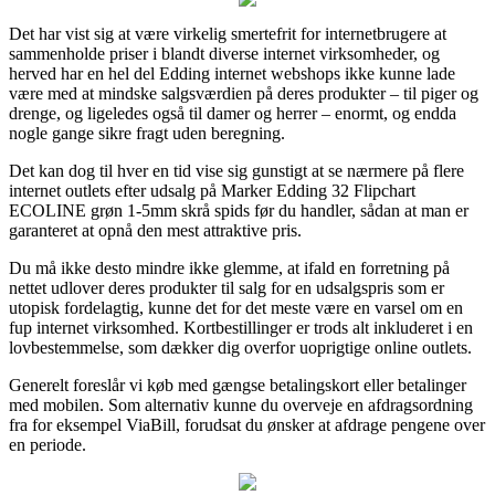
Det har vist sig at være virkelig smertefrit for internetbrugere at
sammenholde priser i blandt diverse internet virksomheder, og
herved har en hel del Edding internet webshops ikke kunne lade
være med at mindske salgsværdien på deres produkter – til piger og
drenge, og ligeledes også til damer og herrer – enormt, og endda
nogle gange sikre fragt uden beregning.
Det kan dog til hver en tid vise sig gunstigt at se nærmere på flere
internet outlets efter udsalg på Marker Edding 32 Flipchart
ECOLINE grøn 1-5mm skrå spids før du handler, sådan at man er
garanteret at opnå den mest attraktive pris.
Du må ikke desto mindre ikke glemme, at ifald en forretning på
nettet udlover deres produkter til salg for en udsalgspris som er
utopisk fordelagtig, kunne det for det meste være en varsel om en
fup internet virksomhed. Kortbestillinger er trods alt inkluderet i en
lovbestemmelse, som dækker dig overfor uoprigtige online outlets.
Generelt foreslår vi køb med gængse betalingskort eller betalinger
med mobilen. Som alternativ kunne du overveje en afdragsordning
fra for eksempel ViaBill, forudsat du ønsker at afdrage pengene over
en periode.