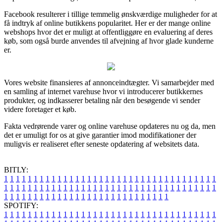
Facebook resulterer i tillige temmelig ønskværdige muligheder for at
få indtryk af online butikkens popularitet. Her er der mange online
webshops hvor det er muligt at offentliggøre en evaluering af deres
køb, som også burde anvendes til afvejning af hvor glade kunderne
er.
Vores website finansieres af annonceindtægter. Vi samarbejder med
en samling af internet varehuse hvor vi introducerer butikkernes
produkter, og indkasserer betaling når den besøgende vi sender
videre foretager et køb.
Fakta vedrørende varer og online varehuse opdateres nu og da, men
det er umuligt for os at give garantier imod modifikationer der
muligvis er realiseret efter seneste opdatering af websitets data.
BITLY:
1
1
1
1
1
1
1
1
1
1
1
1
1
1
1
1
1
1
1
1
1
1
1
1
1
1
1
1
1
1
1
1
1
1
1
1
1
1
1
1
1
1
1
1
1
1
1
1
1
1
1
1
1
1
1
1
1
1
1
1
1
1
1
1
1
1
1
1
1
1
1
1
1
1
1
1
1
1
1
1
1
1
1
1
1
1
1
1
1
1
1
1
1
1
1
1
1
1
1
1
SPOTIFY:
1
1
1
1
1
1
1
1
1
1
1
1
1
1
1
1
1
1
1
1
1
1
1
1
1
1
1
1
1
1
1
1
1
1
1
1