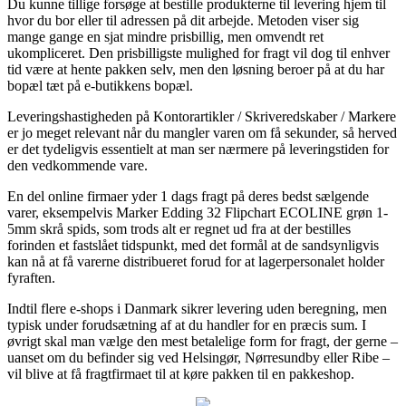
Du kunne tillige forsøge at bestille produkterne til levering hjem til
hvor du bor eller til adressen på dit arbejde. Metoden viser sig
mange gange en sjat mindre prisbillig, men omvendt ret
ukompliceret. Den prisbilligste mulighed for fragt vil dog til enhver
tid være at hente pakken selv, men den løsning beroer på at du har
bopæl tæt på e-butikkens bopæl.
Leveringshastigheden på Kontorartikler / Skriveredskaber / Markere
er jo meget relevant når du mangler varen om få sekunder, så herved
er det tydeligvis essentielt at man ser nærmere på leveringstiden for
den vedkommende vare.
En del online firmaer yder 1 dags fragt på deres bedst sælgende
varer, eksempelvis Marker Edding 32 Flipchart ECOLINE grøn 1-
5mm skrå spids, som trods alt er regnet ud fra at der bestilles
forinden et fastslået tidspunkt, med det formål at de sandsynligvis
kan nå at få varerne distribueret forud for at lagerpersonalet holder
fyraften.
Indtil flere e-shops i Danmark sikrer levering uden beregning, men
typisk under forudsætning af at du handler for en præcis sum. I
øvrigt skal man vælge den mest betalelige form for fragt, der gerne –
uanset om du befinder sig ved Helsingør, Nørresundby eller Ribe –
vil blive at få fragtfirmaet til at køre pakken til en pakkeshop.