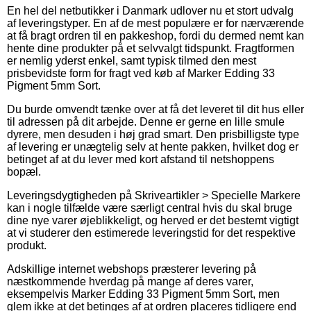
En hel del netbutikker i Danmark udlover nu et stort udvalg
af leveringstyper. En af de mest populære er for nærværende
at få bragt ordren til en pakkeshop, fordi du dermed nemt kan
hente dine produkter på et selvvalgt tidspunkt. Fragtformen
er nemlig yderst enkel, samt typisk tilmed den mest
prisbevidste form for fragt ved køb af Marker Edding 33
Pigment 5mm Sort.
Du burde omvendt tænke over at få det leveret til dit hus eller
til adressen på dit arbejde. Denne er gerne en lille smule
dyrere, men desuden i høj grad smart. Den prisbilligste type
af levering er unægtelig selv at hente pakken, hvilket dog er
betinget af at du lever med kort afstand til netshoppens
bopæl.
Leveringsdygtigheden på Skriveartikler > Specielle Markere
kan i nogle tilfælde være særligt central hvis du skal bruge
dine nye varer øjeblikkeligt, og herved er det bestemt vigtigt
at vi studerer den estimerede leveringstid for det respektive
produkt.
Adskillige internet webshops præsterer levering på
næstkommende hverdag på mange af deres varer,
eksempelvis Marker Edding 33 Pigment 5mm Sort, men
glem ikke at det betinges af at ordren placeres tidligere end