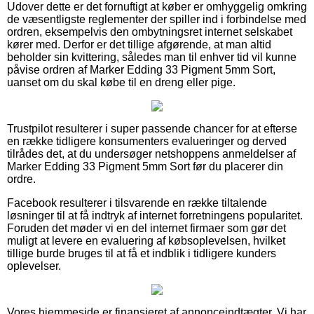
Udover dette er det fornuftigt at køber er omhyggelig omkring
de væsentligste reglementer der spiller ind i forbindelse med
ordren, eksempelvis den ombytningsret internet selskabet
kører med. Derfor er det tillige afgørende, at man altid
beholder sin kvittering, således man til enhver tid vil kunne
påvise ordren af Marker Edding 33 Pigment 5mm Sort,
uanset om du skal købe til en dreng eller pige.
Trustpilot resulterer i super passende chancer for at efterse
en række tidligere konsumenters evalueringer og derved
tilrådes det, at du undersøger netshoppens anmeldelser af
Marker Edding 33 Pigment 5mm Sort før du placerer din
ordre.
Facebook resulterer i tilsvarende en række tiltalende
løsninger til at få indtryk af internet forretningens popularitet.
Foruden det møder vi en del internet firmaer som gør det
muligt at levere en evaluering af købsoplevelsen, hvilket
tillige burde bruges til at få et indblik i tidligere kunders
oplevelser.
Vores hjemmeside er finansieret af annonceindtægter. Vi har