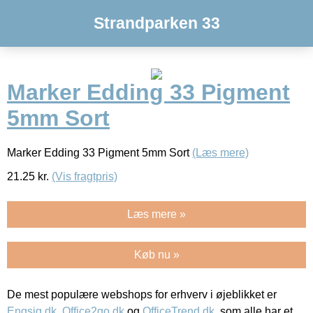
Strandparken 33
Marker Edding 33 Pigment
5mm Sort
Marker Edding 33 Pigment 5mm Sort
(Læs mere)
21.25
kr.
(Vis fragtpris)
Læs mere »
Køb nu »
De mest populære webshops for erhverv i øjeblikket er
Engsig.dk
,
Office2go.dk
og
OfficeTrend.dk
, som alle har et