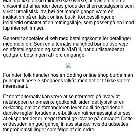
Man må ikke desto mindre ikke overse, at hvis en internet
virksomhed afhænder deres produkter til en udsalgspris som
virker urealistisk lav, bør det mange gange være en
indikation på en falsk online butik. Kortbestillinger er
imidlertid omfattet af en retningslinje, som passer på en imod
fup internet firmaer.
Generelt anbefaler vi køb med betalingskort eller betalinger
med mobilen. Som en alternativ mulighed bør du overveje
en afbetalingsordning som fx ViaBill, når du tilstræber at
godtgøre betalingen af flere omgange.
Forinden folk handler hos en Edding online shop burde man
principielt bese e-shoppens vilkår, men det er tit ikke videre
interessant.
Et nemt alternativ kan være at se nærmere på hvorvidt
netshoppen er e-mærke godkendt, siden det typisk er en
erklæring om at e-forhandleren lever op til de gældende
danske regler, foruden at e-butikken rutinemæssigt efterses
af eksperter der er meget fortrolige lovene på området. Dette
er desuden en god genvej til assistance, hvis du udsættes
for problemstillinger som følge af din ordre.