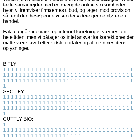
tætte samarbejder med en mængde online virksomheder
hvori vi fremviser firmaernes tilbud, og tager imod provision
såfremt den besøgende vi sender videre gennemfører en
handel.
Fakta angående varer og internet forretninger værnes om
hele tiden, men vi påtager os intet ansvar for korrektioner der
måtte være lavet efter sidste opdatering af hjemmesidens
oplysninger.
BITLY:
1
1
1
1
1
1
1
1
1
1
1
1
1
1
1
1
1
1
1
1
1
1
1
1
1
1
1
1
1
1
1
1
1
1
1
1
1
1
1
1
1
1
1
1
1
1
1
1
1
1
1
1
1
1
1
1
1
1
1
1
1
1
1
1
1
1
1
1
1
1
1
1
1
1
1
1
1
1
1
1
1
1
1
1
1
1
1
1
1
1
1
1
1
1
1
1
1
1
1
1
SPOTIFY:
1
1
1
1
1
1
1
1
1
1
1
1
1
1
1
1
1
1
1
1
1
1
1
1
1
1
1
1
1
1
1
1
1
1
1
1
1
1
1
1
1
1
1
1
1
1
1
1
1
1
1
1
1
1
1
1
1
1
1
1
1
1
1
1
1
1
1
1
1
1
1
1
1
1
1
1
1
1
1
1
1
1
1
1
1
1
1
1
1
1
1
1
1
1
1
1
1
1
1
1
CUTTLY BIO:
1
1
1
1
1
1
1
1
1
1
1
1
1
1
1
1
1
1
1
1
1
1
1
1
1
1
1
1
1
1
1
1
1
1
1
1
1
1
1
1
1
1
1
1
1
1
1
1
1
1
1
1
1
1
1
1
1
1
1
1
1
1
1
1
1
1
1