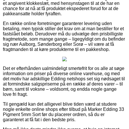
et angivent klokkeslæt, med hensynstagen til at de har en
chance for at nå at få produktet ekspederet forud for at de
pakkeansatte holder fyraften.
En række online forretninger garanterer levering uden
betaling, men typisk stiller det krav om at man bestiller for et
fastslået beløb. Derudover må du udvælge den prisbilligste
fragtmetode, som mange gange – ligegyldigt om du befinder
sig nær Aalborg, Sønderborg eller Sorø – vil være at få
fragtmanden til at køre produkterne til en pakkeshop.
Det er efterhånden ualmindeligt smertefrit for os alle at søge
information om priser på diverse online varehuse, og med
det motiv har adskillige Edding netshops set sig nødsaget til
at formindske salgspriserne på en række af deres varer – til
børn, samt til voksne – voldsomt, og endda nogle gange
love fri fragt.
Til gengæld kan det alligevel blive tiden værd at studere
nogle enkelte online shops efter tilbud på Marker Edding 33
Pigment 5mm Sort før du placerer ordren, så du er
garanteret at få fat i den bedste pris.