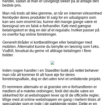
handel, sådan at man er usvigeligt sikker på at antage den
bedste pris.
Man må trods alt ikke glemme, at når en internet virksomhed
frembyder deres produkter til salg for en udsalgspris som
kan ses som enormt lav, kunne det mange gange være et
faresignal om en falsk e-forhandler. Køb med gængse
betalingskort er dog en del af et regulativ, hvilket passer på
os overfor fup online forretninger.
Generelt tilråder vi kortbestillinger eller betalinger med
mobilen. Alternativt kunne du benytte en løsning som f.eks.
ViaBill, forudsat du gerne vil afdrage betalingen i flere
bidder.
Inden nogen handler i en Staedtler butik på nettet behøver
man når alt kommer til alt have øje for deres
forretningsaftale, dog er det uden tvivl et omfattende projekt.
Et nemmere alternativ er at granske om e-forhandleren er
medlem af e-mærke ordningen, fordi det skulle være en
sikkerhed for at webshoppen lever op til de officielle regler,
tillige med at online webshoppen en gang i mellem tilses af
specialister som er inde i de gældende regler. Dette er en