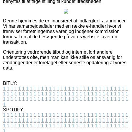
benyttes til at tage stilling til kundetilfredsheden.
Denne hjemmeside er finansieret af indtægter fra annoncer.
Vi har samarbejdsaftaler med en række e-handler hvor vi
fremviser forretningernes varer, og indtjener kommission
forudsat en af de besøgende på vores website laver en
transaktion.
Orientering vedrørende tilbud og internet forhandlere
understøttes ofte, men man kan ikke stille os ansvarlig for
ændringer der er foretaget efter seneste opdatering af vores
data.
BITLY:
1
1
1
1
1
1
1
1
1
1
1
1
1
1
1
1
1
1
1
1
1
1
1
1
1
1
1
1
1
1
1
1
1
1
1
1
1
1
1
1
1
1
1
1
1
1
1
1
1
1
1
1
1
1
1
1
1
1
1
1
1
1
1
1
1
1
1
1
1
1
1
1
1
1
1
1
1
1
1
1
1
1
1
1
1
1
1
1
1
1
1
1
1
1
1
1
1
1
1
1
SPOTIFY:
1
1
1
1
1
1
1
1
1
1
1
1
1
1
1
1
1
1
1
1
1
1
1
1
1
1
1
1
1
1
1
1
1
1
1
1
1
1
1
1
1
1
1
1
1
1
1
1
1
1
1
1
1
1
1
1
1
1
1
1
1
1
1
1
1
1
1
1
1
1
1
1
1
1
1
1
1
1
1
1
1
1
1
1
1
1
1
1
1
1
1
1
1
1
1
1
1
1
1
1