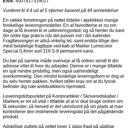
EAN:
4007817319017
Vurderet til
4.4
ud af 5 stjerner baseret på
44
anmeldelser
En række forretninger på nettet tildeler i øjeblikket mange
forskellige leveringsmodeller. En af favoritterne er nu om
dage at få leveret til et udleveringssted, og så henter du bare
din ordre lige præcis når det passer ind i din kalender.
Fragtløsningen er altså virkelig let, samt endda tillige den
mest betalelige fragttype ved køb af Marker Lumocolor
Special 0,4mm sort 319 S-9 permanent nano.
Du bør på samme måde overveje at få ordren sendt til din
adresse eller til hvor du arbejder. Denne er i mange tilfælde
en sjat mindre prisbillig, men også ualmindeligt
overkommelig. Den mindst kostelige leveringsform er dog at
du selv henter pakken, hvilket stiller krav om at du fysisk
befinder dig nær webbutikkens hjemsted.
Leveringstidspunktet på Kontorartikler / Skriveredskaber /
Markere er ret så vital i tilfælde af at vi skal bruge ordren om
få sekunder, så herved er det utvivlsomt på sin plads at man
kontrollerer den estimerede leveringstid på det pågældende
produkt.
Adskillige outlets på nettet lover 1 dags fragt på utallige