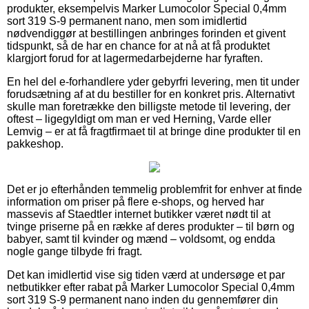
produkter, eksempelvis Marker Lumocolor Special 0,4mm
sort 319 S-9 permanent nano, men som imidlertid
nødvendiggør at bestillingen anbringes forinden et givent
tidspunkt, så de har en chance for at nå at få produktet
klargjort forud for at lagermedarbejderne har fyraften.
En hel del e-forhandlere yder gebyrfri levering, men tit under
forudsætning af at du bestiller for en konkret pris. Alternativt
skulle man foretrække den billigste metode til levering, der
oftest – ligegyldigt om man er ved Herning, Varde eller
Lemvig – er at få fragtfirmaet til at bringe dine produkter til en
pakkeshop.
Det er jo efterhånden temmelig problemfrit for enhver at finde
information om priser på flere e-shops, og herved har
massevis af Staedtler internet butikker været nødt til at
tvinge priserne på en række af deres produkter – til børn og
babyer, samt til kvinder og mænd – voldsomt, og endda
nogle gange tilbyde fri fragt.
Det kan imidlertid vise sig tiden værd at undersøge et par
netbutikker efter rabat på Marker Lumocolor Special 0,4mm
sort 319 S-9 permanent nano inden du gennemfører din