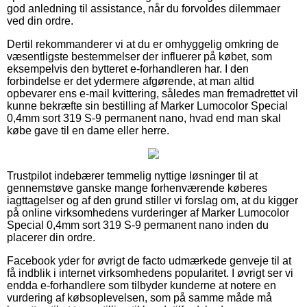
god anledning til assistance, når du forvoldes dilemmaer
ved din ordre.
Dertil rekommanderer vi at du er omhyggelig omkring de
væsentligste bestemmelser der influerer på købet, som
eksempelvis den bytteret e-forhandleren har. I den
forbindelse er det ydermere afgørende, at man altid
opbevarer ens e-mail kvittering, således man fremadrettet vil
kunne bekræfte sin bestilling af Marker Lumocolor Special
0,4mm sort 319 S-9 permanent nano, hvad end man skal
købe gave til en dame eller herre.
Trustpilot indebærer temmelig nyttige løsninger til at
gennemstøve ganske mange forhenværende køberes
iagttagelser og af den grund stiller vi forslag om, at du kigger
på online virksomhedens vurderinger af Marker Lumocolor
Special 0,4mm sort 319 S-9 permanent nano inden du
placerer din ordre.
Facebook yder for øvrigt de facto udmærkede genveje til at
få indblik i internet virksomhedens popularitet. I øvrigt ser vi
endda e-forhandlere som tilbyder kunderne at notere en
vurdering af købsoplevelsen, som på samme måde må