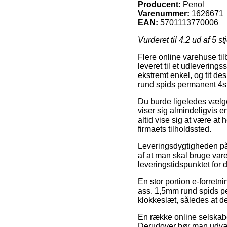
Producent:
Penol
Varenummer:
1626671
EAN:
5701113770006
Vurderet til
4.2
ud af 5 st
Flere online varehuse til
leveret til et udleverings
ekstremt enkel, og tit d
rund spids permanent 4s
Du burde ligeledes vælge 
viser sig almindeligvis e
altid vise sig at være at
firmaets tilholdssted.
Leveringsdygtigheden på K
af at man skal bruge vare
leveringstidspunktet for 
En stor portion e-forret
ass. 1,5mm rund spids pe
klokkeslæt, således at de
En række online selskaber
Derudover bør man udvælg