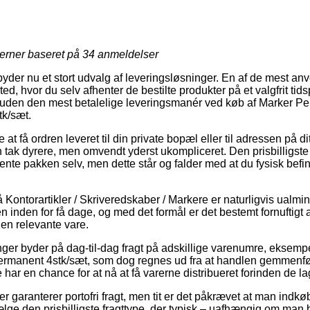
jerner baseret på
34
anmeldelser
byder nu et stort udvalg af leveringsløsninger. En af de mest anve
sted, hvor du selv afhenter de bestilte produkter på et valgfrit ti
esuden den mest betalelige leveringsmanér ved køb af Marker P
tk/sæt.
at få ordren leveret til din private bopæl eller til adressen på 
n tak dyrere, men omvendt yderst ukompliceret. Den prisbilligste
 hente pakken selv, men dette står og falder med at du fysisk befin
ontorartikler / Skriveredskaber / Markere er naturligvis ualminde
n inden for få dage, og med det formål er det bestemt fornuftigt
den relevante vare.
ninger byder på dag-til-dag fragt på adskillige varenumre, eksem
rmanent 4stk/sæt, som dog regnes ud fra at handlen gemmenføre
 har en chance for at nå at få varerne distribueret forinden de la
 garanterer portofri fragt, men tit er det påkrævet at man indkøb
e den prisbilligste fragttype, der typisk – uafhængig om man b