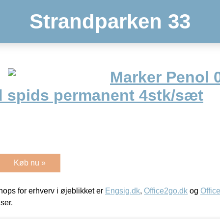
Strandparken 33
Marker Penol 
 spids permanent 4stk/sæt
Køb nu »
ps for erhverv i øjeblikket er
Engsig.dk
,
Office2go.dk
og
Offic
iser.