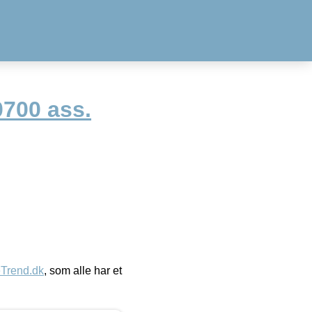
0700 ass.
eTrend.dk
, som alle har et