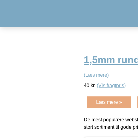
1,5mm rund
(Læs mere)
40
kr.
(Vis fragtpris)
Læs mere »
De mest populære websho
stort sortiment til gode pr