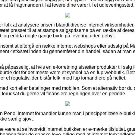
 at få fragtmanden til at levere dine varer til et udleveringssted.
or folk at analysere priser i blandt diverse internet virksomheder, o
ret presset til at at stampe salgspriserne på en række af deres v
mt, og endda nogle gange byde på levering uden gebyr.
ønsomt at eftergå en række internet webshops efter udsalg på M
nt 4stk/sæt inden du gennemfører din handel, sådan at man er v
å påpasselig, at hvis en e-forretning afsætter produkter til salg
 burde det for det meste være et symbol på en fup webbutik. Beta
r et regulativ, der bistår folk imod fup forhandlere på nettet.
 med kort eller betalinger med mobilen. Som et alternativ bør du 
 forudsat du gerne vil finansiere regningen over en periode.
 en Penol internet forhandler kunne man i princippet læse e-butik
kke særlig sjovt.
ne være at se hvorvidt internet butikken er e-mærke tilsluttet, gr
hoppen føjer de danske love, tillige med at internet forhandleren 