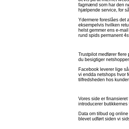
fagmænd som har den nød
hjælpende service, for s
Ydermere foreslåes det a
eksempelvis hvilken retur
helst gemmer ens e-mail 
rund spids permanent 4st
Trustpilot medfører flere
du besigtiger netshoppen
Facebook leverer lige så 
vi endda netshops hvor f
tilfredsheden hos kunder
Vores side er finansiere
introducerer butikkernes v
Data om tilbud og online 
blevet udført siden vi si