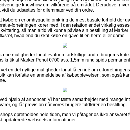
vendige knowhow om vilkårene på området. Derudover giver det
å vidt du udsættes for dilemmaer ved din ordre.
t køberen er omhyggelig omkring de mest basale forhold der gæ
ret e-forretningen kører med. I den relation er det virkelig esse
kvittering, så man altid vil kunne påvise sin bestilling af Mark
k/sæt, hvad end du skal købe en gave til en herre eller dame.
 pæne muligheder for at evaluere adskillige andre brugeres kritik o
s kritik af Marker Penol 0700 ass. 1,5mm rund spids permanent 4
vel en del nyttige muligheder for at få en idé om e-forretningen
olk kan forfatte en anmeldelse af købsoplevelsen, som også ka
ne.
t ved hjælp af annoncer. Vi har tætte samarbejder med mange in
arer, og får provision når vores brugere fuldfører en bestilling.
shops opretholdes hele tiden, men vi påtager os ikke ansvaret fo
dst opdaterede websitets informationer.