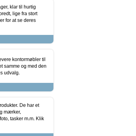
, klar til hurtig
edt, lige fra stort
er for at se deres
evere kontormøbler til
 det samme og med den
es udvalg.
rodukter. De har et
og mærker,
foto, tasker m.m. Klik