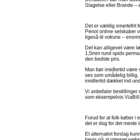
Slagelse eller Brande – er
Det er vældig smertefrit f
Penol online selskaber væ
ligeså til voksne – enor
Det kan alligevel være l
1,5mm rund spids permane
den bedste pris.
Man bør imidlertid være s
ses som umådelig billig,
imidlertid dækket ind unde
Vi anbefaler bestillinger
som eksempelvis ViaBill,
Forud for at folk køber i
det er dog for det meste i
Et alternativt forslag kun
bevis på at internet webs