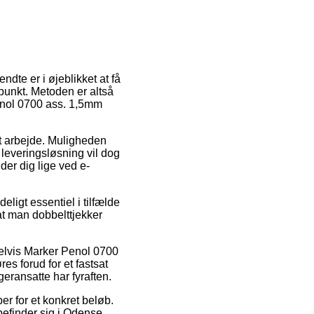
ndte er i øjeblikket at få
dspunkt. Metoden er altså
enol 0700 ass. 1,5mm
dit arbejde. Muligheden
 leveringsløsning vil dog
der dig lige ved e-
ligt essentiel i tilfælde
 at man dobbelttjekker
pelvis Marker Penol 0700
s forud for et fastsat
geransatte har fyraften.
er for et konkret beløb.
efinder sig i Odense,