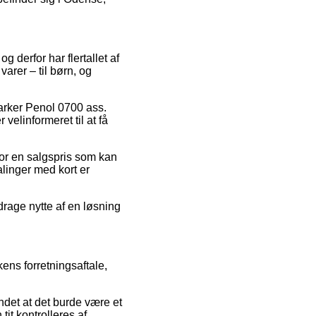
g derfor har flertallet af
arer – til børn, og
arker Penol 0700 ass.
elinformeret til at få
 for en salgspris som kan
linger med kort er
drage nytte af en løsning
kens forretningsaftale,
undet at det burde være et
tit kontrolleres af