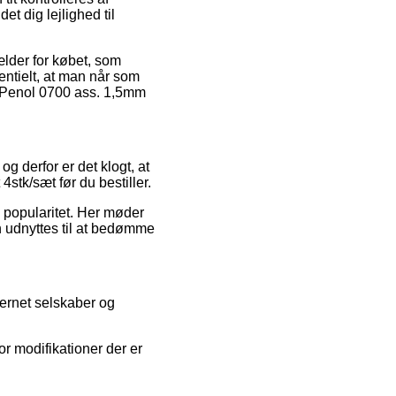
 dig lejlighed til
lder for købet, som
sentielt, at man når som
er Penol 0700 ass. 1,5mm
g derfor er det klogt, at
stk/sæt før du bestiller.
s popularitet. Her møder
n udnyttes til at bedømme
ternet selskaber og
r modifikationer der er