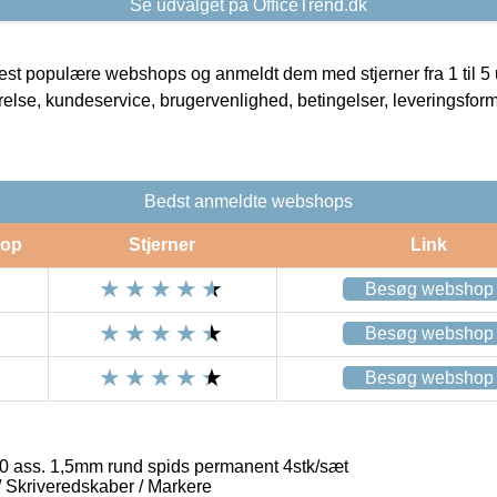
Se udvalget på OfficeTrend.dk
t populære webshops og anmeldt dem med stjerner fra 1 til 5 ud
rrelse, kundeservice, brugervenlighed, betingelser, leveringsfor
Bedst anmeldte webshops
op
Stjerner
Link
Besøg webshop
Besøg webshop
Besøg webshop
 ass. 1,5mm rund spids permanent 4stk/sæt
 / Skriveredskaber / Markere