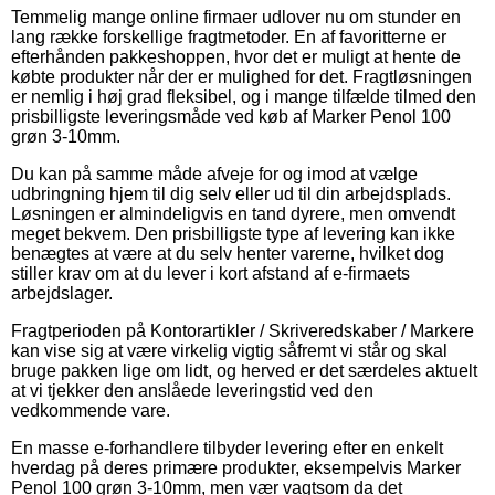
Temmelig mange online firmaer udlover nu om stunder en
lang række forskellige fragtmetoder. En af favoritterne er
efterhånden pakkeshoppen, hvor det er muligt at hente de
købte produkter når der er mulighed for det. Fragtløsningen
er nemlig i høj grad fleksibel, og i mange tilfælde tilmed den
prisbilligste leveringsmåde ved køb af Marker Penol 100
grøn 3-10mm.
Du kan på samme måde afveje for og imod at vælge
udbringning hjem til dig selv eller ud til din arbejdsplads.
Løsningen er almindeligvis en tand dyrere, men omvendt
meget bekvem. Den prisbilligste type af levering kan ikke
benægtes at være at du selv henter varerne, hvilket dog
stiller krav om at du lever i kort afstand af e-firmaets
arbejdslager.
Fragtperioden på Kontorartikler / Skriveredskaber / Markere
kan vise sig at være virkelig vigtig såfremt vi står og skal
bruge pakken lige om lidt, og herved er det særdeles aktuelt
at vi tjekker den anslåede leveringstid ved den
vedkommende vare.
En masse e-forhandlere tilbyder levering efter en enkelt
hverdag på deres primære produkter, eksempelvis Marker
Penol 100 grøn 3-10mm, men vær vagtsom da det