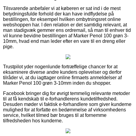
Tilsvarende anbefaler vi at køberen er sat ind i de mest
betydningsfulde forhold der kan have indflydelse på
bestillingen, for eksempel hvilken ombytningsret online
webshoppen har. I den relation er det samtidig relevant, at
man stadigvæk gemmer ens ordremail, så man til enhver tid
vil kunne bevidne bestillingen af Marker Penol 100 grøn 3-
10mm, hvad end man leder efter en vare til en dreng eller
pige.
Trustpilot yder nogenlunde fortræffelige chancer for at
eksaminere diverse andre kunders oplevelser og derfor
tilråder vi, at du iagttager online firmaets anmeldelser af
Marker Penol 100 grøn 3-10mm inden du shopper.
Facebook bringer dig for øvrigt temmelig relevante metoder
til at få kendskab til e-forhandlerens kundetilfredshed.
Desuden møder vi faktisk e-forhandlere som giver kunderne
mulighed for at forfatte en bedømmelse af virksomhedens
service, hvilket tilmed bør bruges til at fornemme
tilfredsheden hos kunderne.