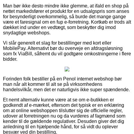
Man bør ikke desto mindre ikke glemme, at ifald en shop på
nettet markedsfører et produkt for en udsalgspris som anses
for besynderligt overkommelig, så burde det mange gange
være et faresignal om en fup e-forretning. Kortkøb er trods alt
dækket ind under en vedtægt, som beskytter dig imod
snydagtige webshops.
Vi slår generelt et slag for bestillinger med kort eller
MobilePay. Alternativt bør du overveje en afdragsløsning
som fx ViaBill, såfremt du vil godtgøre omkostningerne i flere
bidder.
Forinden folk bestiller på en Penol internet webshop bør
man når alt kommer til alt se på virksomhedens
handelsvilkår, men det er naturligvis ikke super spændende.
Et nemt alternativ kunne være at se om e-butikken er
godkendt af e-mærket, eftersom det typisk er en erklæring
om at online webshoppen tilslutter sig de officielle regler,
udover at forretningen nu og da vurderes af fagmænd som
kender til de gældende regulativer. Desuden giver det dig
anledning til en hjælpende hånd, for så vidt du oplever
besvær ved din bestilling.