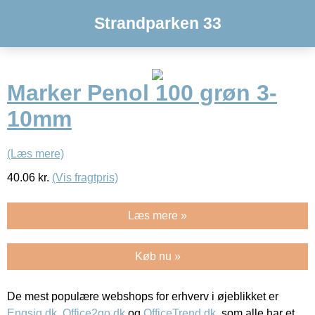
Strandparken 33
Marker Penol 100 grøn 3-
10mm
(Læs mere)
40.06
kr.
(Vis fragtpris)
Læs mere »
Køb nu »
De mest populære webshops for erhverv i øjeblikket er
Engsig.dk
,
Office2go.dk
og
OfficeTrend.dk
, som alle har et