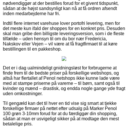
nødvendiggør at der bestilles forud for et givent tidspunkt,
sådan at de højst sandsynligt kan nå at få ordren afsendt
inden medarbejderne har fri.
Indtil flere internet varehuse lover portofri levering, men for
det meste kun ifald der shoppes for en konkret pris. Desuden
skal man gribe den billigste leveringsversion, som i de fleste
tilfælde – uden hensyn til om du bor nær Fredericia,
Nakskov eller Vejen – vil være at få fragtfirmaet til at køre
bestillingen til en pakkeshop.
Det er i dag ualmindeligt gnidningsløst for forbrugerne at
finde frem til de bedste priser på forskellige webshops, og
altså har flertallet af Penol netshops ikke kunne lade være
med at stampe priserne på varerne – til børn, samt også til
kvinder og mænd – drastisk, og endda nogle gange yde fragt
uden omkostninger.
Til gengæld kan det til hver en tid vise sig smart at tjekke
forskellige firmaer på nettet efter udsalg på Marker Penol
100 grøn 3-10mm forud for at du færdiggør din shopping,
sådan at man er usvigeligt sikker på at modtage den mest
betalelige pris.