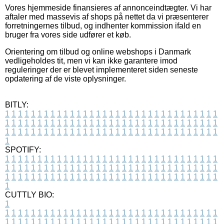
Vores hjemmeside finansieres af annonceindtægter. Vi har
aftaler med massevis af shops på nettet da vi præsenterer
forretningernes tilbud, og indhenter kommission ifald en
bruger fra vores side udfører et køb.
Orientering om tilbud og online webshops i Danmark
vedligeholdes tit, men vi kan ikke garantere imod
reguleringer der er blevet implementeret siden seneste
opdatering af de viste oplysninger.
BITLY:
1
1
1
1
1
1
1
1
1
1
1
1
1
1
1
1
1
1
1
1
1
1
1
1
1
1
1
1
1
1
1
1
1
1
1
1
1
1
1
1
1
1
1
1
1
1
1
1
1
1
1
1
1
1
1
1
1
1
1
1
1
1
1
1
1
1
1
1
1
1
1
1
1
1
1
1
1
1
1
1
1
1
1
1
1
1
1
1
1
1
1
1
1
1
1
1
1
1
1
1
SPOTIFY:
1
1
1
1
1
1
1
1
1
1
1
1
1
1
1
1
1
1
1
1
1
1
1
1
1
1
1
1
1
1
1
1
1
1
1
1
1
1
1
1
1
1
1
1
1
1
1
1
1
1
1
1
1
1
1
1
1
1
1
1
1
1
1
1
1
1
1
1
1
1
1
1
1
1
1
1
1
1
1
1
1
1
1
1
1
1
1
1
1
1
1
1
1
1
1
1
1
1
1
1
CUTTLY BIO:
1
1
1
1
1
1
1
1
1
1
1
1
1
1
1
1
1
1
1
1
1
1
1
1
1
1
1
1
1
1
1
1
1
1
1
1
1
1
1
1
1
1
1
1
1
1
1
1
1
1
1
1
1
1
1
1
1
1
1
1
1
1
1
1
1
1
1