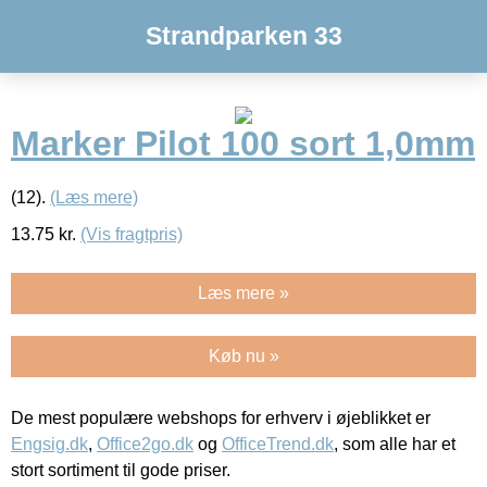
Strandparken 33
Marker Pilot 100 sort 1,0mm
(12).
(Læs mere)
13.75
kr.
(Vis fragtpris)
Læs mere »
Køb nu »
De mest populære webshops for erhverv i øjeblikket er
Engsig.dk
,
Office2go.dk
og
OfficeTrend.dk
, som alle har et
stort sortiment til gode priser.