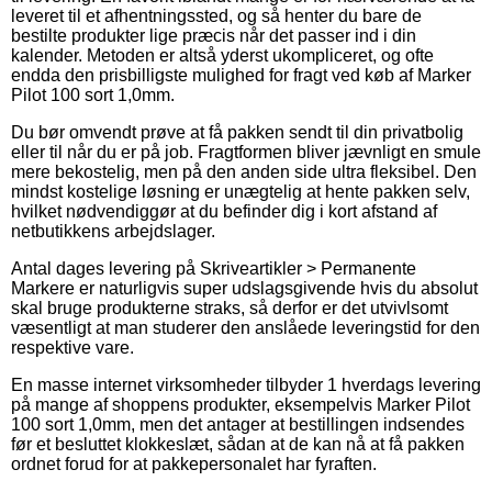
leveret til et afhentningssted, og så henter du bare de
bestilte produkter lige præcis når det passer ind i din
kalender. Metoden er altså yderst ukompliceret, og ofte
endda den prisbilligste mulighed for fragt ved køb af Marker
Pilot 100 sort 1,0mm.
Du bør omvendt prøve at få pakken sendt til din privatbolig
eller til når du er på job. Fragtformen bliver jævnligt en smule
mere bekostelig, men på den anden side ultra fleksibel. Den
mindst kostelige løsning er unægtelig at hente pakken selv,
hvilket nødvendiggør at du befinder dig i kort afstand af
netbutikkens arbejdslager.
Antal dages levering på Skriveartikler > Permanente
Markere er naturligvis super udslagsgivende hvis du absolut
skal bruge produkterne straks, så derfor er det utvivlsomt
væsentligt at man studerer den anslåede leveringstid for den
respektive vare.
En masse internet virksomheder tilbyder 1 hverdags levering
på mange af shoppens produkter, eksempelvis Marker Pilot
100 sort 1,0mm, men det antager at bestillingen indsendes
før et besluttet klokkeslæt, sådan at de kan nå at få pakken
ordnet forud for at pakkepersonalet har fyraften.