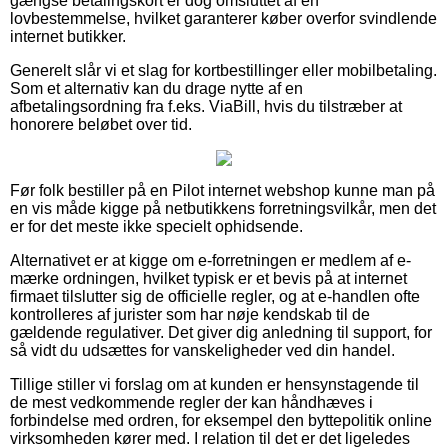
gængse betalingskort er dog omsluttet af en
lovbestemmelse, hvilket garanterer køber overfor svindlende
internet butikker.
Generelt slår vi et slag for kortbestillinger eller mobilbetaling.
Som et alternativ kan du drage nytte af en
afbetalingsordning fra f.eks. ViaBill, hvis du tilstræber at
honorere beløbet over tid.
Før folk bestiller på en Pilot internet webshop kunne man på
en vis måde kigge på netbutikkens forretningsvilkår, men det
er for det meste ikke specielt ophidsende.
Alternativet er at kigge om e-forretningen er medlem af e-
mærke ordningen, hvilket typisk er et bevis på at internet
firmaet tilslutter sig de officielle regler, og at e-handlen ofte
kontrolleres af jurister som har nøje kendskab til de
gældende regulativer. Det giver dig anledning til support, for
så vidt du udsættes for vanskeligheder ved din handel.
Tillige stiller vi forslag om at kunden er hensynstagende til
de mest vedkommende regler der kan håndhæves i
forbindelse med ordren, for eksempel den byttepolitik online
virksomheden kører med. I relation til det er det ligeledes