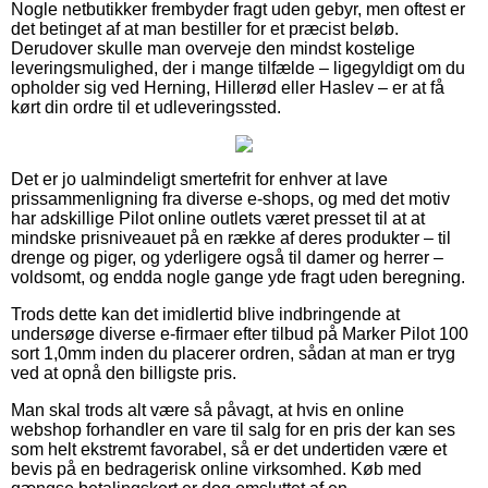
Nogle netbutikker frembyder fragt uden gebyr, men oftest er
det betinget af at man bestiller for et præcist beløb.
Derudover skulle man overveje den mindst kostelige
leveringsmulighed, der i mange tilfælde – ligegyldigt om du
opholder sig ved Herning, Hillerød eller Haslev – er at få
kørt din ordre til et udleveringssted.
Det er jo ualmindeligt smertefrit for enhver at lave
prissammenligning fra diverse e-shops, og med det motiv
har adskillige Pilot online outlets været presset til at at
mindske prisniveauet på en række af deres produkter – til
drenge og piger, og yderligere også til damer og herrer –
voldsomt, og endda nogle gange yde fragt uden beregning.
Trods dette kan det imidlertid blive indbringende at
undersøge diverse e-firmaer efter tilbud på Marker Pilot 100
sort 1,0mm inden du placerer ordren, sådan at man er tryg
ved at opnå den billigste pris.
Man skal trods alt være så påvagt, at hvis en online
webshop forhandler en vare til salg for en pris der kan ses
som helt ekstremt favorabel, så er det undertiden være et
bevis på en bedragerisk online virksomhed. Køb med