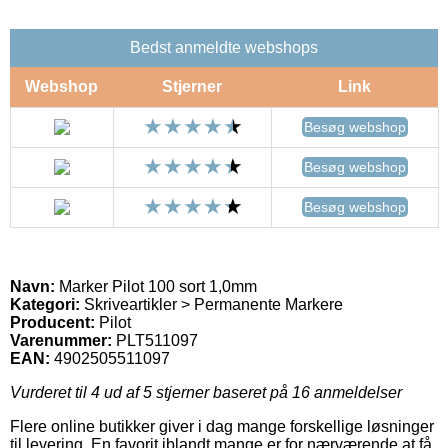
Bedst anmeldte webshops
Webshop
Stjerner
Link
Besøg webshop
Besøg webshop
Besøg webshop
Navn:
Marker Pilot 100 sort 1,0mm
Kategori:
Skriveartikler > Permanente Markere
Producent:
Pilot
Varenummer:
PLT511097
EAN:
4902505511097
Vurderet til
4
ud af 5 stjerner baseret på
16
anmeldelser
Flere online butikker giver i dag mange forskellige løsninger
til levering. En favorit iblandt mange er for nærværende at få