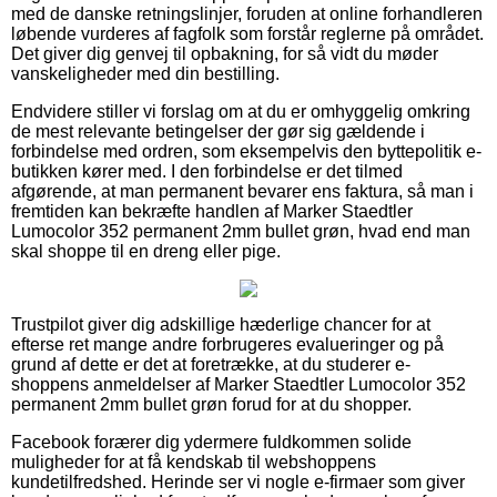
med de danske retningslinjer, foruden at online forhandleren
løbende vurderes af fagfolk som forstår reglerne på området.
Det giver dig genvej til opbakning, for så vidt du møder
vanskeligheder med din bestilling.
Endvidere stiller vi forslag om at du er omhyggelig omkring
de mest relevante betingelser der gør sig gældende i
forbindelse med ordren, som eksempelvis den byttepolitik e-
butikken kører med. I den forbindelse er det tilmed
afgørende, at man permanent bevarer ens faktura, så man i
fremtiden kan bekræfte handlen af Marker Staedtler
Lumocolor 352 permanent 2mm bullet grøn, hvad end man
skal shoppe til en dreng eller pige.
Trustpilot giver dig adskillige hæderlige chancer for at
efterse ret mange andre forbrugeres evalueringer og på
grund af dette er det at foretrække, at du studerer e-
shoppens anmeldelser af Marker Staedtler Lumocolor 352
permanent 2mm bullet grøn forud for at du shopper.
Facebook forærer dig ydermere fuldkommen solide
muligheder for at få kendskab til webshoppens
kundetilfredshed. Herinde ser vi nogle e-firmaer som giver