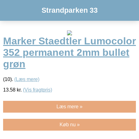
Strandparken 33
Marker Staedtler Lumocolor
352 permanent 2mm bullet
grøn
(10).
(Læs mere)
13.58
kr.
(Vis fragtpris)
Læs mere »
Køb nu »