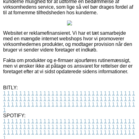
kunderne mulighed for at udforme en bedømmelse af
virksomhedens service, som lige så vel bør drages fordel af
til at fornemme tilfredsheden hos kunderne.
Websitet er reklamefinansieret. Vi har et tæt samarbejde
med en mængde internet webshops hvor vi promoverer
virksomhedernes produkter, og modtager provision når den
bruger vi sender videre foretager et indkøb.
Fakta om produkter og e-firmaer ajourføres rutinemæssigt,
men vi ønsker ikke at påtage os ansvaret for rettelser der er
foretaget efter at vi sidst opdaterede sidens informationer.
BITLY:
1
1
1
1
1
1
1
1
1
1
1
1
1
1
1
1
1
1
1
1
1
1
1
1
1
1
1
1
1
1
1
1
1
1
1
1
1
1
1
1
1
1
1
1
1
1
1
1
1
1
1
1
1
1
1
1
1
1
1
1
1
1
1
1
1
1
1
1
1
1
1
1
1
1
1
1
1
1
1
1
1
1
1
1
1
1
1
1
1
1
1
1
1
1
1
1
1
1
1
1
SPOTIFY:
1
1
1
1
1
1
1
1
1
1
1
1
1
1
1
1
1
1
1
1
1
1
1
1
1
1
1
1
1
1
1
1
1
1
1
1
1
1
1
1
1
1
1
1
1
1
1
1
1
1
1
1
1
1
1
1
1
1
1
1
1
1
1
1
1
1
1
1
1
1
1
1
1
1
1
1
1
1
1
1
1
1
1
1
1
1
1
1
1
1
1
1
1
1
1
1
1
1
1
1