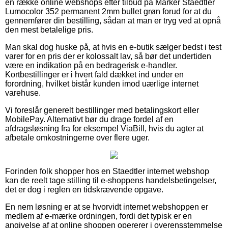
en række online webshops efter tilbud på Marker Staedtler
Lumocolor 352 permanent 2mm bullet grøn forud for at du
gennemfører din bestilling, sådan at man er tryg ved at opnå
den mest betalelige pris.
Man skal dog huske på, at hvis en e-butik sælger bedst i test
varer for en pris der er kolossalt lav, så bør det undertiden
være en indikation på en bedragerisk e-handler.
Kortbestillinger er i hvert fald dækket ind under en
forordning, hvilket bistår kunden imod uærlige internet
varehuse.
Vi foreslår generelt bestillinger med betalingskort eller
MobilePay. Alternativt bør du drage fordel af en
afdragsløsning fra for eksempel ViaBill, hvis du agter at
afbetale omkostningerne over flere uger.
Forinden folk shopper hos en Staedtler internet webshop
kan de reelt tage stilling til e-shoppens handelsbetingelser,
det er dog i reglen en tidskrævende opgave.
En nem løsning er at se hvorvidt internet webshoppen er
medlem af e-mærke ordningen, fordi det typisk er en
angivelse af at online shoppen opererer i overensstemmelse