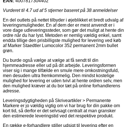
EAN:
4007817304402
Vurderet til
4.7
ud af 5 stjerner baseret på
38
anmeldelser
En del outlets på nettet tilbyder i øjeblikket et bredt udvalg af
leveringsmuligheder. En af dem der er mest anvendt er i
vore dage udleveringssteder, som gør det muligt at hente din
ordre når du har lyst. Metoden er nemlig vældig enkel, samt
endda tillige den prisbilligste mulighed for levering ved køb
af Marker Staedtler Lumocolor 352 permanent 2mm bullet
grøn.
Du burde også vælge at vælge at få sendt til din
hjemmeadresse eller ud på dit arbejde. Leveringsformen
viser sig i mange tilfælde en smule mere omkostningsfuld,
men desuden ultra fremkommelig. Den mindst kostelige
mulighed for levering er uden tvivl at hente ordren selv, men
den mulighed kræver at du bor tæt på online forhandlerens
adresse.
Leveringsdygtigheden på Skriveartikler > Permanente
Markere er jo vældig vigtig om vi har brug for din pakke om
kort tid, så derfor er det selvsagt centralt at man gransker
den estimerede leveringstid ved det respektive produkt.
En række e-forhandlere stiller udsigt til levering efter en