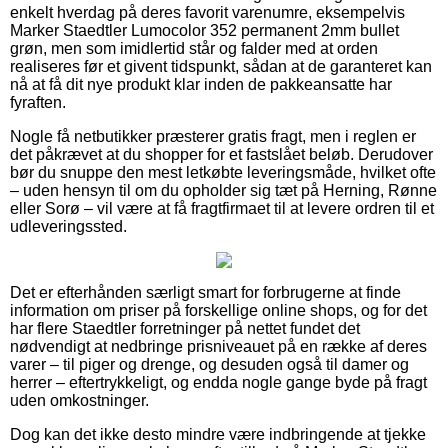
enkelt hverdag på deres favorit varenumre, eksempelvis
Marker Staedtler Lumocolor 352 permanent 2mm bullet
grøn, men som imidlertid står og falder med at orden
realiseres før et givent tidspunkt, sådan at de garanteret kan
nå at få dit nye produkt klar inden de pakkeansatte har
fyraften.
Nogle få netbutikker præsterer gratis fragt, men i reglen er
det påkrævet at du shopper for et fastslået beløb. Derudover
bør du snuppe den mest letkøbte leveringsmåde, hvilket ofte
– uden hensyn til om du opholder sig tæt på Herning, Rønne
eller Sorø – vil være at få fragtfirmaet til at levere ordren til et
udleveringssted.
Det er efterhånden særligt smart for forbrugerne at finde
information om priser på forskellige online shops, og for det
har flere Staedtler forretninger på nettet fundet det
nødvendigt at nedbringe prisniveauet på en række af deres
varer – til piger og drenge, og desuden også til damer og
herrer – eftertrykkeligt, og endda nogle gange byde på fragt
uden omkostninger.
Dog kan det ikke desto mindre være indbringende at tjekke