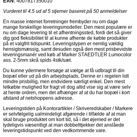
EAN:
4007817350010
Vurderet til
4.5
ud af 5 stjerner baseret på
50
anmeldelser
En masse internet forretninger frembyder nu om dage
mange forskellige leveringsmodeller. Den mest populære er
nu om dage levering til et afhentningssted, fordi det så giver
dig god fleksibilitet til at kunne afhente de købte produkter
på et valgfrit tidspunkt. Leveringstypen er nemlig vældig
hensigtsmæssig, samt desuden også den mest prisbevidste
leveringsmanér ved køb af Marker STAEDTLER Lumocolor
ass. 2-5mm skrå spids 4stk/sæt.
Du kunne ydermere forsøge at vælge at få udbragt til din
bopæl eller ud på din arbejdsplads. Denne er i regelen lidt
mindre prisbillig, men endvidere særligt enkel. Den mest
letkøbte mulighed for fragt vil dog altid vise sig at være selv
at hente ordren, men det afhænger af at du har bopæl i kort
afstand af netshoppens adresse.
Leveringstiden på Kontorartikler / Skriveredskaber / Markere
er selvfølgelig ualmindeligt afgørende i tilfælde af at man
skal bruge produktet om kort tid, så i det øjemed er det
tydeligvis væsentligt at man dobbelttjekker det anslåede
leveringstidspunkt ved den vedkommende vare.