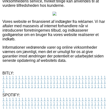
virksomhedens service, hvilket tillige kan anvendes til at
vurdere tilfredsheden hos kunderne.
Vores website er finansieret af indtægter fra reklamer. Vi har
aftaler med massevis af internet forhandlere når vi
introducerer forretningernes tilbud, og indkasserer
godtgørelse om en bruger fra vores website realiserer et
indkøb.
Informationer vedrørende varer og online virksomheder
værnes om jævnligt, men det er umuligt for os at give
garantier imod ændringer der potentielt er udarbejdet siden
seneste opdatering af websitets data.
BITLY:
1
1
1
1
1
1
1
1
1
1
1
1
1
1
1
1
1
1
1
1
1
1
1
1
1
1
1
1
1
1
1
1
1
1
1
1
1
1
1
1
1
1
1
1
1
1
1
1
1
1
1
1
1
1
1
1
1
1
1
1
1
1
1
1
1
1
1
1
1
1
1
1
1
1
1
1
1
1
1
1
1
1
1
1
1
1
1
1
1
1
1
1
1
1
1
1
1
1
1
1
SPOTIFY:
1
1
1
1
1
1
1
1
1
1
1
1
1
1
1
1
1
1
1
1
1
1
1
1
1
1
1
1
1
1
1
1
1
1
1
1
1
1
1
1
1
1
1
1
1
1
1
1
1
1
1
1
1
1
1
1
1
1
1
1
1
1
1
1
1
1
1
1
1
1
1
1
1
1
1
1
1
1
1
1
1
1
1
1
1
1
1
1
1
1
1
1
1
1
1
1
1
1
1