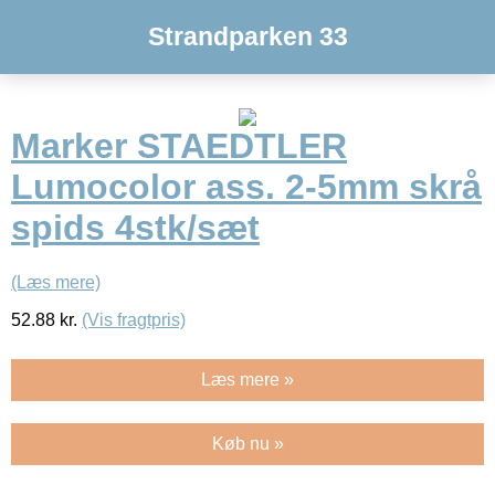
Strandparken 33
Marker STAEDTLER
Lumocolor ass. 2-5mm skrå
spids 4stk/sæt
(Læs mere)
52.88
kr.
(Vis fragtpris)
Læs mere »
Køb nu »