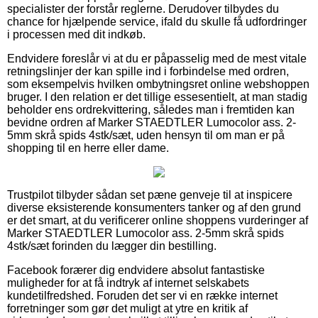
specialister der forstår reglerne. Derudover tilbydes du
chance for hjælpende service, ifald du skulle få udfordringer
i processen med dit indkøb.
Endvidere foreslår vi at du er påpasselig med de mest vitale
retningslinjer der kan spille ind i forbindelse med ordren,
som eksempelvis hvilken ombytningsret online webshoppen
bruger. I den relation er det tillige essesentielt, at man stadig
beholder ens ordrekvittering, således man i fremtiden kan
bevidne ordren af Marker STAEDTLER Lumocolor ass. 2-
5mm skrå spids 4stk/sæt, uden hensyn til om man er på
shopping til en herre eller dame.
Trustpilot tilbyder sådan set pæne genveje til at inspicere
diverse eksisterende konsumenters tanker og af den grund
er det smart, at du verificerer online shoppens vurderinger af
Marker STAEDTLER Lumocolor ass. 2-5mm skrå spids
4stk/sæt forinden du lægger din bestilling.
Facebook forærer dig endvidere absolut fantastiske
muligheder for at få indtryk af internet selskabets
kundetilfredshed. Foruden det ser vi en række internet
forretninger som gør det muligt at ytre en kritik af