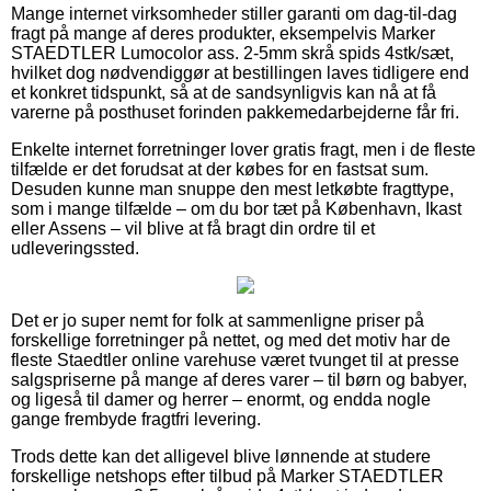
Mange internet virksomheder stiller garanti om dag-til-dag
fragt på mange af deres produkter, eksempelvis Marker
STAEDTLER Lumocolor ass. 2-5mm skrå spids 4stk/sæt,
hvilket dog nødvendiggør at bestillingen laves tidligere end
et konkret tidspunkt, så at de sandsynligvis kan nå at få
varerne på posthuset forinden pakkemedarbejderne får fri.
Enkelte internet forretninger lover gratis fragt, men i de fleste
tilfælde er det forudsat at der købes for en fastsat sum.
Desuden kunne man snuppe den mest letkøbte fragttype,
som i mange tilfælde – om du bor tæt på København, Ikast
eller Assens – vil blive at få bragt din ordre til et
udleveringssted.
Det er jo super nemt for folk at sammenligne priser på
forskellige forretninger på nettet, og med det motiv har de
fleste Staedtler online varehuse været tvunget til at presse
salgspriserne på mange af deres varer – til børn og babyer,
og ligeså til damer og herrer – enormt, og endda nogle
gange frembyde fragtfri levering.
Trods dette kan det alligevel blive lønnende at studere
forskellige netshops efter tilbud på Marker STAEDTLER