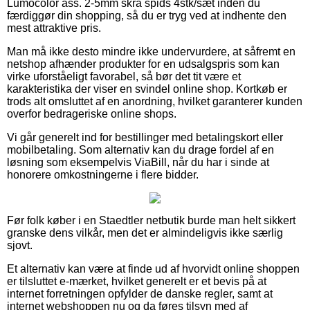
Lumocolor ass. 2-5mm skrå spids 4stk/sæt inden du
færdiggør din shopping, så du er tryg ved at indhente den
mest attraktive pris.
Man må ikke desto mindre ikke undervurdere, at såfremt en
netshop afhænder produkter for en udsalgspris som kan
virke uforståeligt favorabel, så bør det tit være et
karakteristika der viser en svindel online shop. Kortkøb er
trods alt omsluttet af en anordning, hvilket garanterer kunden
overfor bedrageriske online shops.
Vi går generelt ind for bestillinger med betalingskort eller
mobilbetaling. Som alternativ kan du drage fordel af en
løsning som eksempelvis ViaBill, når du har i sinde at
honorere omkostningerne i flere bidder.
Før folk køber i en Staedtler netbutik burde man helt sikkert
granske dens vilkår, men det er almindeligvis ikke særlig
sjovt.
Et alternativ kan være at finde ud af hvorvidt online shoppen
er tilsluttet e-mærket, hvilket generelt er et bevis på at
internet forretningen opfylder de danske regler, samt at
internet webshoppen nu og da føres tilsyn med af