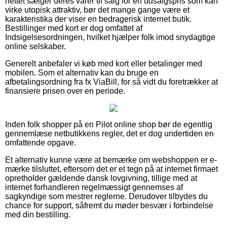
nettet sælger deres varer til salg for en udsalgspris som kan
virke utopisk attraktiv, bør det mange gange være et
karakteristika der viser en bedragerisk internet butik.
Bestillinger med kort er dog omfattet af
Indsigelsesordningen, hvilket hjælper folk imod snydagtige
online selskaber.
Generelt anbefaler vi køb med kort eller betalinger med
mobilen. Som et alternativ kan du bruge en
afbetalingsordning fra fx ViaBill, for så vidt du foretrækker at
finansiere prisen over en periode.
Inden folk shopper på en Pilot online shop bør de egentlig
gennemlæse netbutikkens regler, det er dog undertiden en
omfattende opgave.
Et alternativ kunne være at bemærke om webshoppen er e-
mærke tilsluttet, eftersom det er et tegn på at internet firmaet
opretholder gældende dansk lovgivning, tillige med at
internet forhandleren regelmæssigt gennemses af
sagkyndige som mestrer reglerne. Derudover tilbydes du
chance for support, såfremt du møder besvær i forbindelse
med din bestilling.