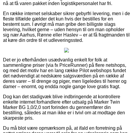
nå at få varen pakket inden logistikpersonalet har fri.
En række internet selskaber sikrer gebyrfri levering, men i de
fleste tilfælde gælder det kun hvis der bestilles for en
bestemt sum. I øvrigt må man gribe den billigste slags
levering, hvilket gerne – uden hensyn til om man opholder
sig nær Aarhus, Rønne eller Haslev – er at få fragtmanden til
at køre din ordre til et udleveringssted.
Det er jo efterhånden usædvanlig enkelt for folk at
sammenligne priser (via fx PriceRunner) på flere netshops,
og med det motiv har en lang række Pilot webshops fundet
det nødvendigt at nedskære salgsværdien på en række af
deres varer – til drenge og piger, men ligeledes til herrer og
damer – enormt, og endda nogle gange love gratis fragt.
Dog kan det stadigvæk blive indbringende at kontrollere
enkelte internet forhandlere efter udsalg på Marker Twin
Marker BG 1,0/2,0 sort forinden du gennemfører din
bestilling, således at man ikke er i tvivl om at modtage den
skarpeste pris.
Du må blot være opmærksom på, at ifald en forretning på