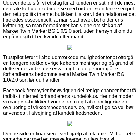
Udover dette slår vi et slag for at kunden er sat ind i de mest
centrale forhold i forbindelse med ordren, som for eksempel
den returpolitik internet butikken tilsikrer. I den relation er det
ligeledes essesentielt, at man stadigvæk beholder ens
kvittering, så man fremadrettet kan vidne om sit køb af
Marker Twin Marker BG 1,0/2,0 sort, uden hensyn til om du
er på indkøb til en kvinde eller mand.
Trustpilot fører til altid udmærkede muligheder for at eftergå
en længere række øvrige køberes meninger og på grund af
dette er det anbefalelsesværdigt, at du gennemgår e-
forhandlerens bedømmelser af Marker Twin Marker BG
1,0/2,0 sort før du handler.
Facebook frembyder for øvrigt en del ærlige chancer for at få
indblik i internet forhandlerens kundefokus. Herinde møder
vi mange e-butikker hvor det er muligt at offentliggøre en
evaluering af virksomhedens service, hvilket lige så vel bør
anvendes til afvejning af kundetilfredsheden.
Denne side er finansieret ved hjælp af reklamer. Vi har tætte
samarbejder med en masse internet outlets hvor vi