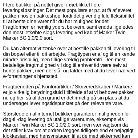
Flere butikker på nettet giver i øjeblikket flere
leveringsløsninger. Det mest populære er p.t. at få afleveret
pakken hos en pakkeshop, fordi det giver dig fuld fleksibilitet
til at hente dine varer når du har mulighed for det.
Fragtformen er nemlig yderst bekvem, samt endda ligeledes
den mest letkøbte slags levering ved køb af Marker Twin
Marker BG 1,0/2,0 sort.
Du kan alternativt tænke over at bestille pakken til levering til
din bopæl eller til dit arbejde. Fragttypen er af og til en kende
mindre prisbillig, men tillige vældig problemfri. Den mest
betalelige fragtmulighed vil dog til enhver tid være selv at
hente pakken, men det står og falder med at du lever nærved
e-forretningens hjemsted.
Fragtperioden på Kontorartikler / Skriveredskaber / Markere
er jo virkelig betydningsfuld i tilfælde af at vi behøver pakken
nu og her, så af den grund er det rimelig på sin plads at du
undersøger leveringstidspunktet på den relevante vare.
Størstedelen af internet butikker garanterer muligheden for
dag-til-dag levering på utallige varenumre, eksempelvis
Marker Twin Marker BG 1,0/2,0 sort, men vær vagtsom da
det stiller krav om at ordren lægges tidligere end et nøjagtigt
klokkeslæt, med hensynstagen til at de med sikkerhed kan