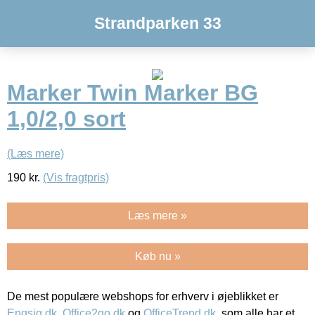
Strandparken 33
Marker Twin Marker BG
1,0/2,0 sort
(Læs mere)
190
kr.
(Vis fragtpris)
Læs mere »
Køb nu »
De mest populære webshops for erhverv i øjeblikket er
Engsig.dk
,
Office2go.dk
og
OfficeTrend.dk
, som alle har et