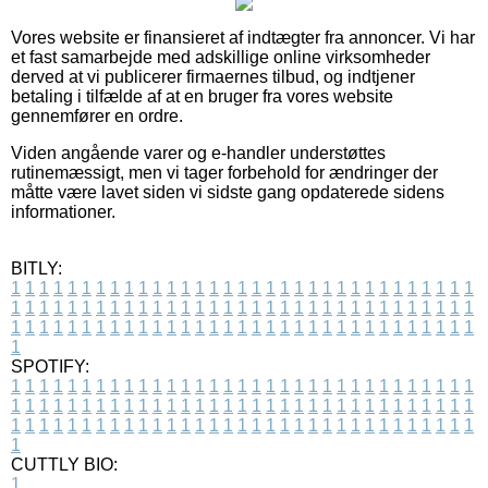
Vores website er finansieret af indtægter fra annoncer. Vi har
et fast samarbejde med adskillige online virksomheder
derved at vi publicerer firmaernes tilbud, og indtjener
betaling i tilfælde af at en bruger fra vores website
gennemfører en ordre.
Viden angående varer og e-handler understøttes
rutinemæssigt, men vi tager forbehold for ændringer der
måtte være lavet siden vi sidste gang opdaterede sidens
informationer.
BITLY:
1
1
1
1
1
1
1
1
1
1
1
1
1
1
1
1
1
1
1
1
1
1
1
1
1
1
1
1
1
1
1
1
1
1
1
1
1
1
1
1
1
1
1
1
1
1
1
1
1
1
1
1
1
1
1
1
1
1
1
1
1
1
1
1
1
1
1
1
1
1
1
1
1
1
1
1
1
1
1
1
1
1
1
1
1
1
1
1
1
1
1
1
1
1
1
1
1
1
1
1
SPOTIFY:
1
1
1
1
1
1
1
1
1
1
1
1
1
1
1
1
1
1
1
1
1
1
1
1
1
1
1
1
1
1
1
1
1
1
1
1
1
1
1
1
1
1
1
1
1
1
1
1
1
1
1
1
1
1
1
1
1
1
1
1
1
1
1
1
1
1
1
1
1
1
1
1
1
1
1
1
1
1
1
1
1
1
1
1
1
1
1
1
1
1
1
1
1
1
1
1
1
1
1
1
CUTTLY BIO:
1