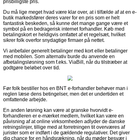
prisbilligste pris.
Du må lige meget hvad være klar over, at i tilfælde af at en e-
butik markedsfører deres varer for en pris som er helt
fantastisk beskeden, så kunne det mange gange være et
symbol på en bedragerisk internet forhandler. Køb med
betalingskort er heldigvis omfattet af et regelsæt, hvilket
sikrer folk overfor snydagtige firmaer på nettet.
Vi anbefaler generelt betalinger med kort eller betalinger
med mobilen. Som alternativ burde du anvende en
afbetalingsløsning som f.eks. ViaBill, når du tilstræber at
godtgøre beløbet over tid.
Før folk bestiller hos en BNT e-forhandler behøver man i
reglen læse dens betingelser, men det er undertiden et
omfattende arbejde.
En anden løsning kan være at granske hvorvidt e-
forhandleren er e-mærket medlem, hvilket kan være en
påvisning af at online virksomheden adlyder de danske
retningslinjer, tillige med at forretningen tit overværes af
jurister som er indført i de gældende regulativer. Det giver
dig chance for en håndsrækning, når du møder besvær i