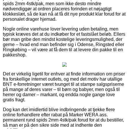
spids 2mm 4stk/pak, men som ikke desto mindre
nødvendiggør at ordren placeres forinden et nøjagtigt
klokkeslæt, så de kan nå at få dit nye produkt klar forud for at
personalet drager hjemad.
Nogle online varehuse lover levering uden betaling, men
typisk kræves det at du indkøber for et fastslået beløb. Ellers
bør man gribe den mindst kostelige leveringsmulighed, der
gerne – hvad end man befinder sig i Odense, Ringsted eller
Ringkøbing – vil være at få dem til at levere din pakke til en
pakkeshop.
Det er virkelig ligetil for enhver at finde information om priser
fra forskellige internet outlets, og med det motiv har utallige
BNT e-forretninger været tvunget til at stampe salgspriserne
på mange af deres varer – til børn og babyer, men også til
herrer og damer – markant, og endda nogle gange love
gratis fragt.
Dog kan det imidlertid blive indbringende at tjekke flere
online forhandlere efter rabat på Marker WERA ass.
permanent rund spids 2mm 4stk/pak forud for at du bestiller,
så man er på den sikre side med at indhente den