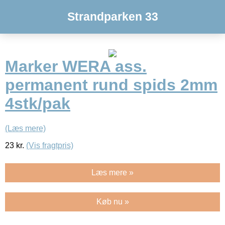
Strandparken 33
Marker WERA ass.
permanent rund spids 2mm
4stk/pak
(Læs mere)
23
kr.
(Vis fragtpris)
Læs mere »
Køb nu »