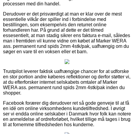
processen med din handel.
Derudover er det prisværdigt at man er klar over de mest
essentielle vilkår der spiller ind i forbindelse med
bestillingen, som eksempelvis den returret online
forhandleren har. På grund af dette er det tilmed
essesentielt, at man stadig sikrer ens faktura e-mail, således
man i fremtiden vil kunne vidne om købet af Marker WERA
ass. permanent rund spids 2mm 4stk/pak, uafhængig om du
søger en vare til en voksen eller et barn.
Trustpilot leverer faktisk uafhængige chancer for at udforske
en stor portion andre køberes reflektioner og derfor støtter vi,
at du efterforsker internet selskabets omtaler af Marker
WERA ass. permanent rund spids 2mm 4stk/pak inden du
shopper.
Facebook forærer dig derudover ret så gode genveje til at få
en idé om online virksomhedens kundetilfredshed. I øvrigt
ser vi endda online selskaber i Danmark hvor folk kan notere
en anmeldelse af ordreforløbet, hvilket tillige må tages i brug
til at fornemme tilfredsheden hos kunderne.