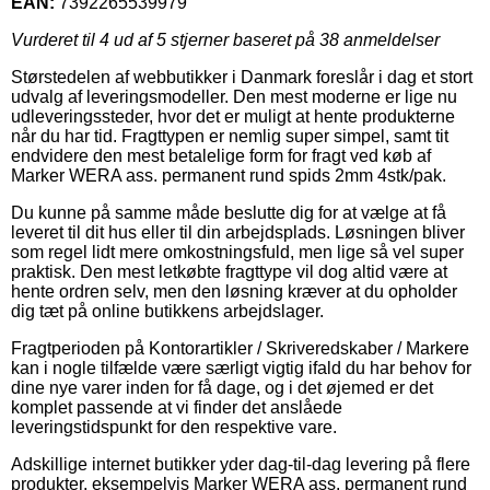
EAN:
7392265539979
Vurderet til
4
ud af 5 stjerner baseret på
38
anmeldelser
Størstedelen af webbutikker i Danmark foreslår i dag et stort
udvalg af leveringsmodeller. Den mest moderne er lige nu
udleveringssteder, hvor det er muligt at hente produkterne
når du har tid. Fragttypen er nemlig super simpel, samt tit
endvidere den mest betalelige form for fragt ved køb af
Marker WERA ass. permanent rund spids 2mm 4stk/pak.
Du kunne på samme måde beslutte dig for at vælge at få
leveret til dit hus eller til din arbejdsplads. Løsningen bliver
som regel lidt mere omkostningsfuld, men lige så vel super
praktisk. Den mest letkøbte fragttype vil dog altid være at
hente ordren selv, men den løsning kræver at du opholder
dig tæt på online butikkens arbejdslager.
Fragtperioden på Kontorartikler / Skriveredskaber / Markere
kan i nogle tilfælde være særligt vigtig ifald du har behov for
dine nye varer inden for få dage, og i det øjemed er det
komplet passende at vi finder det anslåede
leveringstidspunkt for den respektive vare.
Adskillige internet butikker yder dag-til-dag levering på flere
produkter, eksempelvis Marker WERA ass. permanent rund