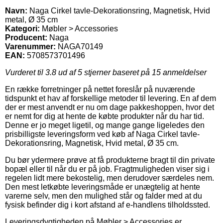
Navn:
Naga Cirkel tavle-Dekorationsring, Magnetisk, Hvid
metal, Ø 35 cm
Kategori:
Møbler > Accessories
Producent:
Naga
Varenummer:
NAGA70149
EAN:
5708573701496
Vurderet til
3.8
ud af 5 stjerner baseret på
15
anmeldelser
En række forretninger på nettet foreslår på nuværende
tidspunkt et hav af forskellige metoder til levering. En af dem
der er mest anvendt er nu om dage pakkeshoppen, hvor det
er nemt for dig at hente de købte produkter når du har tid.
Denne er jo meget ligetil, og mange gange ligeledes den
prisbilligste leveringsform ved køb af Naga Cirkel tavle-
Dekorationsring, Magnetisk, Hvid metal, Ø 35 cm.
Du bør ydermere prøve at få produkterne bragt til din private
bopæl eller til når du er på job. Fragtmuligheden viser sig i
regelen lidt mere bekostelig, men derudover særdeles nem.
Den mest letkøbte leveringsmåde er unægtelig at hente
varerne selv, men den mulighed står og falder med at du
fysisk befinder dig i kort afstand af e-handlens tilholdssted.
Leveringsdygtigheden på Møbler > Accessories er