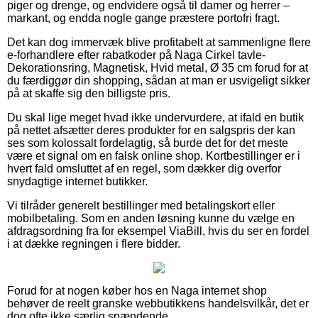
piger og drenge, og endvidere også til damer og herrer –
markant, og endda nogle gange præstere portofri fragt.
Det kan dog immervæk blive profitabelt at sammenligne flere
e-forhandlere efter rabatkoder på Naga Cirkel tavle-
Dekorationsring, Magnetisk, Hvid metal, Ø 35 cm forud for at
du færdiggør din shopping, sådan at man er usvigeligt sikker
på at skaffe sig den billigste pris.
Du skal lige meget hvad ikke undervurdere, at ifald en butik
på nettet afsætter deres produkter for en salgspris der kan
ses som kolossalt fordelagtig, så burde det for det meste
være et signal om en falsk online shop. Kortbestillinger er i
hvert fald omsluttet af en regel, som dækker dig overfor
snydagtige internet butikker.
Vi tilråder generelt bestillinger med betalingskort eller
mobilbetaling. Som en anden løsning kunne du vælge en
afdragsordning fra for eksempel ViaBill, hvis du ser en fordel
i at dække regningen i flere bidder.
Forud for at nogen køber hos en Naga internet shop
behøver de reelt granske webbutikkens handelsvilkår, det er
dog ofte ikke særlig spændende.