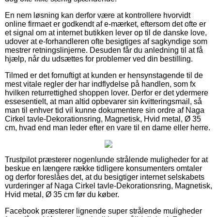
En nem løsning kan derfor være at kontrollere hvorvidt
online firmaet er godkendt af e-mærket, eftersom det ofte er
et signal om at internet butikken lever op til de danske love,
udover at e-forhandleren ofte besigtiges af sagkyndige som
mestrer retningslinjerne. Desuden får du anledning til at få
hjælp, når du udsættes for problemer ved din bestilling.
Tilmed er det fornuftigt at kunden er hensynstagende til de
mest vitale regler der har indflydelse på handlen, som fx
hvilken returrettighed shoppen lover. Derfor er det ydermere
essesentielt, at man altid opbevarer sin kvitteringsmail, så
man til enhver tid vil kunne dokumentere sin ordre af Naga
Cirkel tavle-Dekorationsring, Magnetisk, Hvid metal, Ø 35
cm, hvad end man leder efter en vare til en dame eller herre.
Trustpilot præsterer nogenlunde strålende muligheder for at
beskue en længere række tidligere konsumenters omtaler
og derfor foreslåes det, at du besigtiger internet selskabets
vurderinger af Naga Cirkel tavle-Dekorationsring, Magnetisk,
Hvid metal, Ø 35 cm før du køber.
Facebook præsterer lignende super strålende muligheder