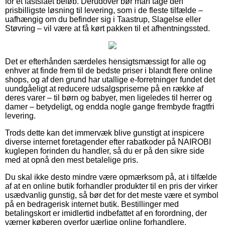
for et fastslået beløb. Derudover bør man tage den
prisbilligste løsning til levering, som i de fleste tilfælde –
uafhængig om du befinder sig i Taastrup, Slagelse eller
Støvring – vil være at få kørt pakken til et afhentningssted.
Det er efterhånden særdeles hensigtsmæssigt for alle og
enhver at finde frem til de bedste priser i blandt flere online
shops, og af den grund har utallige e-forretninger fundet det
uundgåeligt at reducere udsalgspriserne på en række af
deres varer – til børn og babyer, men ligeledes til herrer og
damer – betydeligt, og endda nogle gange frembyde fragtfri
levering.
Trods dette kan det immervæk blive gunstigt at inspicere
diverse internet foretagender efter rabatkoder på NAIROBI
kuglepen forinden du handler, så du er på den sikre side
med at opnå den mest betalelige pris.
Du skal ikke desto mindre være opmærksom på, at i tilfælde
af at en online butik forhandler produkter til en pris der virker
usædvanlig gunstig, så bør det for det meste være et symbol
på en bedragerisk internet butik. Bestillinger med
betalingskort er imidlertid indbefattet af en forordning, der
værner køberen overfor uærlige online forhandlere.