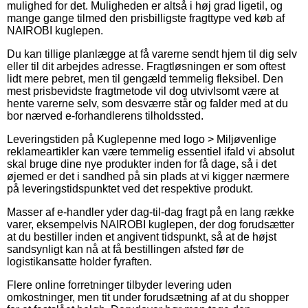
mulighed for det. Muligheden er altså i høj grad ligetil, og
mange gange tilmed den prisbilligste fragttype ved køb af
NAIROBI kuglepen.
Du kan tillige planlægge at få varerne sendt hjem til dig selv
eller til dit arbejdes adresse. Fragtløsningen er som oftest
lidt mere pebret, men til gengæld temmelig fleksibel. Den
mest prisbevidste fragtmetode vil dog utvivlsomt være at
hente varerne selv, som desværre står og falder med at du
bor nærved e-forhandlerens tilholdssted.
Leveringstiden på Kuglepenne med logo > Miljøvenlige
reklameartikler kan være temmelig essentiel ifald vi absolut
skal bruge dine nye produkter inden for få dage, så i det
øjemed er det i sandhed på sin plads at vi kigger nærmere
på leveringstidspunktet ved det respektive produkt.
Masser af e-handler yder dag-til-dag fragt på en lang række
varer, eksempelvis NAIROBI kuglepen, der dog forudsætter
at du bestiller inden et angivent tidspunkt, så at de højst
sandsynligt kan nå at få bestillingen afsted før de
logistikansatte holder fyraften.
Flere online forretninger tilbyder levering uden
omkostninger, men tit under forudsætning af at du shopper