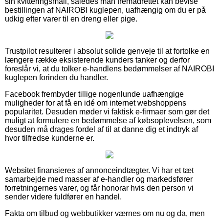
sin kvitteringsmail, således man fremadrettet kan bevise
bestillingen af NAIROBI kuglepen, uafhængig om du er på
udkig efter varer til en dreng eller pige.
Trustpilot resulterer i absolut solide genveje til at fortolke en
længere række eksisterende kunders tanker og derfor
foreslår vi, at du tolker e-handlens bedømmelser af NAIROBI
kuglepen forinden du handler.
Facebook frembyder tillige nogenlunde uafhængige
muligheder for at få en idé om internet webshoppens
popularitet. Desuden møder vi faktisk e-firmaer som gør det
muligt at formulere en bedømmelse af købsoplevelsen, som
desuden må drages fordel af til at danne dig et indtryk af
hvor tilfredse kunderne er.
Websitet finansieres af annonceindtægter. Vi har et tæt
samarbejde med masser af e-handler og markedsfører
forretningernes varer, og får honorar hvis den person vi
sender videre fuldfører en handel.
Fakta om tilbud og webbutikker værnes om nu og da, men