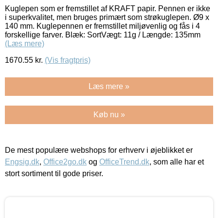
Kuglepen som er fremstillet af KRAFT papir. Pennen er ikke
i superkvalitet, men bruges primært som strøkuglepen. Ø9 x
140 mm. Kuglepennen er fremstillet miljøvenlig og fås i 4
forskellige farver. Blæk: SortVægt: 11g / Længde: 135mm
(Læs mere)
1670.55
kr.
(Vis fragtpris)
Læs mere »
Køb nu »
De mest populære webshops for erhverv i øjeblikket er
Engsig.dk
,
Office2go.dk
og
OfficeTrend.dk
, som alle har et
stort sortiment til gode priser.