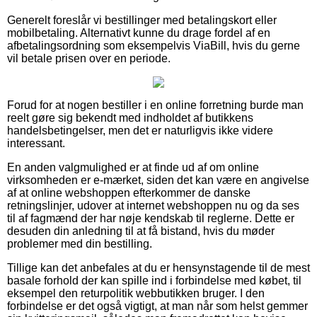
Generelt foreslår vi bestillinger med betalingskort eller
mobilbetaling. Alternativt kunne du drage fordel af en
afbetalingsordning som eksempelvis ViaBill, hvis du gerne
vil betale prisen over en periode.
Forud for at nogen bestiller i en online forretning burde man
reelt gøre sig bekendt med indholdet af butikkens
handelsbetingelser, men det er naturligvis ikke videre
interessant.
En anden valgmulighed er at finde ud af om online
virksomheden er e-mærket, siden det kan være en angivelse
af at online webshoppen efterkommer de danske
retningslinjer, udover at internet webshoppen nu og da ses
til af fagmænd der har nøje kendskab til reglerne. Dette er
desuden din anledning til at få bistand, hvis du møder
problemer med din bestilling.
Tillige kan det anbefales at du er hensynstagende til de mest
basale forhold der kan spille ind i forbindelse med købet, til
eksempel den returpolitik webbutikken bruger. I den
forbindelse er det også vigtigt, at man når som helst gemmer