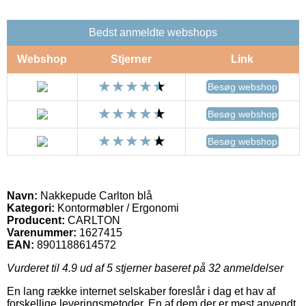
Bedst anmeldte webshops
Webshop
Stjerner
Link
Besøg webshop
Besøg webshop
Besøg webshop
Navn:
Nakkepude Carlton blå
Kategori:
Kontormøbler / Ergonomi
Producent:
CARLTON
Varenummer:
1627415
EAN:
8901188614572
Vurderet til
4.9
ud af 5 stjerner baseret på
32
anmeldelser
En lang række internet selskaber foreslår i dag et hav af
forskellige leveringsmetoder. En af dem der er mest anvendt