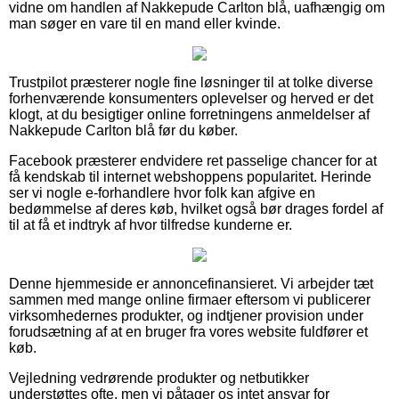
vidne om handlen af Nakkepude Carlton blå, uafhængig om
man søger en vare til en mand eller kvinde.
Trustpilot præsterer nogle fine løsninger til at tolke diverse
forhenværende konsumenters oplevelser og herved er det
klogt, at du besigtiger online forretningens anmeldelser af
Nakkepude Carlton blå før du køber.
Facebook præsterer endvidere ret passelige chancer for at
få kendskab til internet webshoppens popularitet. Herinde
ser vi nogle e-forhandlere hvor folk kan afgive en
bedømmelse af deres køb, hvilket også bør drages fordel af
til at få et indtryk af hvor tilfredse kunderne er.
Denne hjemmeside er annoncefinansieret. Vi arbejder tæt
sammen med mange online firmaer eftersom vi publicerer
virksomhedernes produkter, og indtjener provision under
forudsætning af at en bruger fra vores website fuldfører et
køb.
Vejledning vedrørende produkter og netbutikker
understøttes ofte, men vi påtager os intet ansvar for