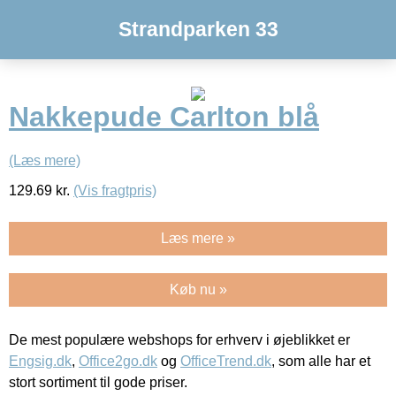
Strandparken 33
Nakkepude Carlton blå
(Læs mere)
129.69
kr.
(Vis fragtpris)
Læs mere »
Køb nu »
De mest populære webshops for erhverv i øjeblikket er
Engsig.dk
,
Office2go.dk
og
OfficeTrend.dk
, som alle har et
stort sortiment til gode priser.