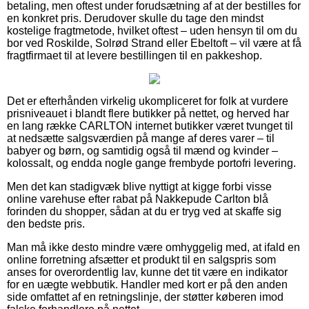
betaling, men oftest under forudsætning af at der bestilles for
en konkret pris. Derudover skulle du tage den mindst
kostelige fragtmetode, hvilket oftest – uden hensyn til om du
bor ved Roskilde, Solrød Strand eller Ebeltoft – vil være at få
fragtfirmaet til at levere bestillingen til en pakkeshop.
Det er efterhånden virkelig ukompliceret for folk at vurdere
prisniveauet i blandt flere butikker på nettet, og herved har
en lang række CARLTON internet butikker været tvunget til
at nedsætte salgsværdien på mange af deres varer – til
babyer og børn, og samtidig også til mænd og kvinder –
kolossalt, og endda nogle gange frembyde portofri levering.
Men det kan stadigvæk blive nyttigt at kigge forbi visse
online varehuse efter rabat på Nakkepude Carlton blå
forinden du shopper, sådan at du er tryg ved at skaffe sig
den bedste pris.
Man må ikke desto mindre være omhyggelig med, at ifald en
online forretning afsætter et produkt til en salgspris som
anses for overordentlig lav, kunne det tit være en indikator
for en uægte webbutik. Handler med kort er på den anden
side omfattet af en retningslinje, der støtter køberen imod