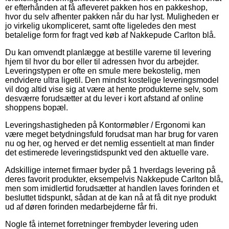
er efterhånden at få afleveret pakken hos en pakkeshop,
hvor du selv afhenter pakken når du har lyst. Muligheden er
jo virkelig ukompliceret, samt ofte ligeledes den mest
betalelige form for fragt ved køb af Nakkepude Carlton blå.
Du kan omvendt planlægge at bestille varerne til levering
hjem til hvor du bor eller til adressen hvor du arbejder.
Leveringstypen er ofte en smule mere bekostelig, men
endvidere ultra ligetil. Den mindst kostelige leveringsmodel
vil dog altid vise sig at være at hente produkterne selv, som
desværre forudsætter at du lever i kort afstand af online
shoppens bopæl.
Leveringshastigheden på Kontormøbler / Ergonomi kan
være meget betydningsfuld forudsat man har brug for varen
nu og her, og herved er det nemlig essentielt at man finder
det estimerede leveringstidspunkt ved den aktuelle vare.
Adskillige internet firmaer byder på 1 hverdags levering på
deres favorit produkter, eksempelvis Nakkepude Carlton blå,
men som imidlertid forudsætter at handlen laves forinden et
besluttet tidspunkt, sådan at de kan nå at få dit nye produkt
ud af døren forinden medarbejderne får fri.
Nogle få internet forretninger frembyder levering uden