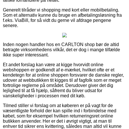
falske forhandlere på nettet.
Generelt tilråder vi shopping med kort eller mobilbetaling.
Som et alternativ kunne du bruge en afbetalingsløsning fra
f.eks. ViaBill, for så vidt du gerne vil afdrage pengene
senere.
Inden nogen handler hos en CARLTON shop bør de altid
betragte virksomhedens vilkår, det er dog i mange tilfælde
ikke super interessant.
Et andet forslag kan være at kigge hvorvidt online
webshoppen er godkendt af e-mærket, hvilket ofte er et
kendetegn for at online shoppen forsvarer de danske regler,
udover at webbutikken tit kigges til af fagfolk som er meget
fortrolige reglerne på området. Derudover giver det dig
lejlighed til at få hjælp, såfremt du bliver udsat for
vanskeligheder i processen med dit køb.
Tilmed stiller vi forslag om at køberen er på vagt for de
væsentligste forhold der kan spille ind i forbindelse med
købet, som for eksempel hvilken returneringsret online
butikken anvender. Her er det i øvrigt vigtigt, at man til
enhver tid sikrer ens kvittering, således man altid vil kunne