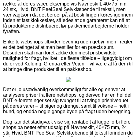
række af deres varer, eksempelvis Navneskilt, 40×75 mm,
24 stk, Hvid, BNT PeelSeal Selvklæbende til tekstil, men
vær vagtsom da det beroer på at bestillingen køres igennem
inden et fast klokkeslæt, således at de garanteret kan nå at
få produkterne distribueret før pakkemedarbejderne holder
fyraften.
Enkelte webshops tilbyder levering uden gebyr, men i reglen
er det betinget af at man bestiller for en præcis sum.
Desuden skal man foretrække den mest prisbevidste
mulighed for fragt, hvilket i de fleste tilfælde – ligegyldigt om
du er ved Kolding, Grenaa eller Vejen – vil være at få dem til
at bringe dine produkter til en pakkeshop.
Det er jo usædvanlig overkommeligt for alle og enhver at
analysere priser fra flere netshops, og derved har en hel del
BNT e-forretninger set sig tvunget til at tvinge prisniveauet
på deres varer – til piger og drenge, samt til voksne – helt i
bund, og endda nogle gange byde på fragt uden beregning.
Dog kan det stadigvæk vise sig rentabelt at kigge forbi flere
shops på nettet efter udsalg på Navneskilt, 40×75 mm, 24
stk, Hvid, BNT PeelSeal Selvklæbende til tekstil forinden du