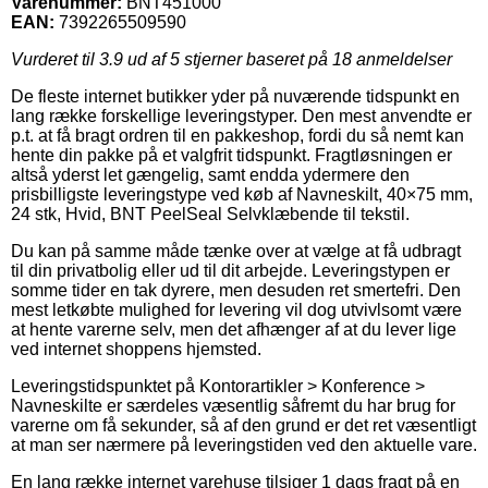
Varenummer:
BNT451000
EAN:
7392265509590
Vurderet til
3.9
ud af 5 stjerner baseret på
18
anmeldelser
De fleste internet butikker yder på nuværende tidspunkt en
lang række forskellige leveringstyper. Den mest anvendte er
p.t. at få bragt ordren til en pakkeshop, fordi du så nemt kan
hente din pakke på et valgfrit tidspunkt. Fragtløsningen er
altså yderst let gængelig, samt endda ydermere den
prisbilligste leveringstype ved køb af Navneskilt, 40×75 mm,
24 stk, Hvid, BNT PeelSeal Selvklæbende til tekstil.
Du kan på samme måde tænke over at vælge at få udbragt
til din privatbolig eller ud til dit arbejde. Leveringstypen er
somme tider en tak dyrere, men desuden ret smertefri. Den
mest letkøbte mulighed for levering vil dog utvivlsomt være
at hente varerne selv, men det afhænger af at du lever lige
ved internet shoppens hjemsted.
Leveringstidspunktet på Kontorartikler > Konference >
Navneskilte er særdeles væsentlig såfremt du har brug for
varerne om få sekunder, så af den grund er det ret væsentligt
at man ser nærmere på leveringstiden ved den aktuelle vare.
En lang række internet varehuse tilsiger 1 dags fragt på en