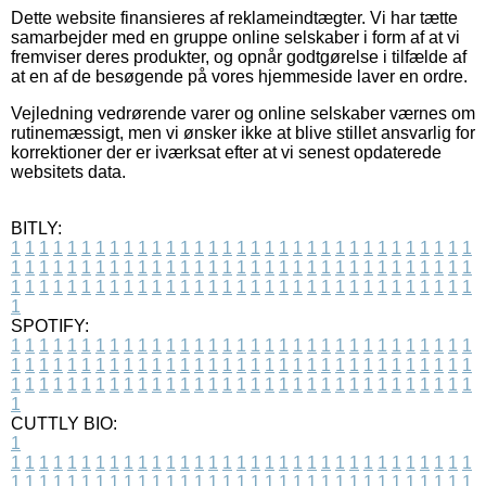
Dette website finansieres af reklameindtægter. Vi har tætte
samarbejder med en gruppe online selskaber i form af at vi
fremviser deres produkter, og opnår godtgørelse i tilfælde af
at en af de besøgende på vores hjemmeside laver en ordre.
Vejledning vedrørende varer og online selskaber værnes om
rutinemæssigt, men vi ønsker ikke at blive stillet ansvarlig for
korrektioner der er iværksat efter at vi senest opdaterede
websitets data.
BITLY:
1
1
1
1
1
1
1
1
1
1
1
1
1
1
1
1
1
1
1
1
1
1
1
1
1
1
1
1
1
1
1
1
1
1
1
1
1
1
1
1
1
1
1
1
1
1
1
1
1
1
1
1
1
1
1
1
1
1
1
1
1
1
1
1
1
1
1
1
1
1
1
1
1
1
1
1
1
1
1
1
1
1
1
1
1
1
1
1
1
1
1
1
1
1
1
1
1
1
1
1
SPOTIFY:
1
1
1
1
1
1
1
1
1
1
1
1
1
1
1
1
1
1
1
1
1
1
1
1
1
1
1
1
1
1
1
1
1
1
1
1
1
1
1
1
1
1
1
1
1
1
1
1
1
1
1
1
1
1
1
1
1
1
1
1
1
1
1
1
1
1
1
1
1
1
1
1
1
1
1
1
1
1
1
1
1
1
1
1
1
1
1
1
1
1
1
1
1
1
1
1
1
1
1
1
CUTTLY BIO:
1
1
1
1
1
1
1
1
1
1
1
1
1
1
1
1
1
1
1
1
1
1
1
1
1
1
1
1
1
1
1
1
1
1
1
1
1
1
1
1
1
1
1
1
1
1
1
1
1
1
1
1
1
1
1
1
1
1
1
1
1
1
1
1
1
1
1