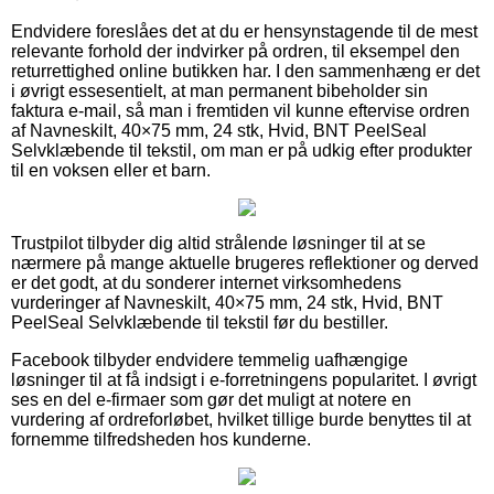
Endvidere foreslåes det at du er hensynstagende til de mest
relevante forhold der indvirker på ordren, til eksempel den
returrettighed online butikken har. I den sammenhæng er det
i øvrigt essesentielt, at man permanent bibeholder sin
faktura e-mail, så man i fremtiden vil kunne eftervise ordren
af Navneskilt, 40×75 mm, 24 stk, Hvid, BNT PeelSeal
Selvklæbende til tekstil, om man er på udkig efter produkter
til en voksen eller et barn.
Trustpilot tilbyder dig altid strålende løsninger til at se
nærmere på mange aktuelle brugeres reflektioner og derved
er det godt, at du sonderer internet virksomhedens
vurderinger af Navneskilt, 40×75 mm, 24 stk, Hvid, BNT
PeelSeal Selvklæbende til tekstil før du bestiller.
Facebook tilbyder endvidere temmelig uafhængige
løsninger til at få indsigt i e-forretningens popularitet. I øvrigt
ses en del e-firmaer som gør det muligt at notere en
vurdering af ordreforløbet, hvilket tillige burde benyttes til at
fornemme tilfredsheden hos kunderne.