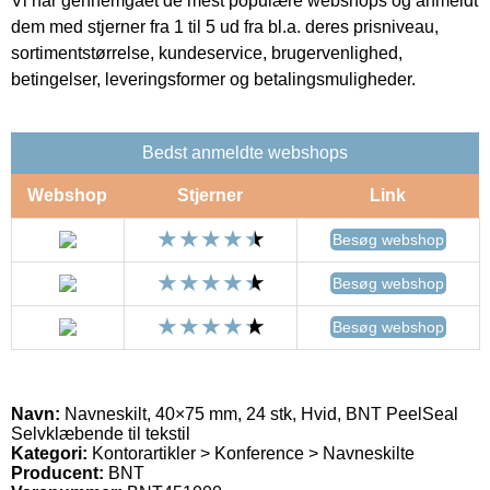
Vi har gennemgået de mest populære webshops og anmeldt
dem med stjerner fra 1 til 5 ud fra bl.a. deres prisniveau,
sortimentstørrelse, kundeservice, brugervenlighed,
betingelser, leveringsformer og betalingsmuligheder.
Bedst anmeldte webshops
Webshop
Stjerner
Link
Besøg webshop
Besøg webshop
Besøg webshop
Navn:
Navneskilt, 40×75 mm, 24 stk, Hvid, BNT PeelSeal
Selvklæbende til tekstil
Kategori:
Kontorartikler > Konference > Navneskilte
Producent:
BNT