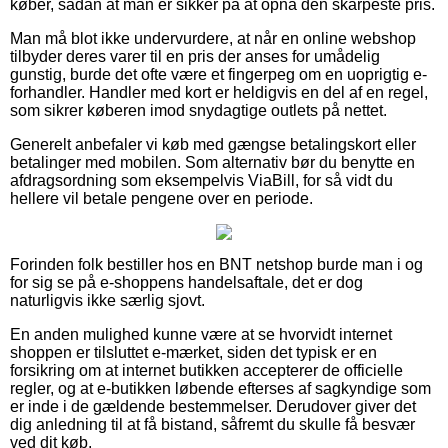
køber, sådan at man er sikker på at opnå den skarpeste pris.
Man må blot ikke undervurdere, at når en online webshop
tilbyder deres varer til en pris der anses for umådelig
gunstig, burde det ofte være et fingerpeg om en uoprigtig e-
forhandler. Handler med kort er heldigvis en del af en regel,
som sikrer køberen imod snydagtige outlets på nettet.
Generelt anbefaler vi køb med gængse betalingskort eller
betalinger med mobilen. Som alternativ bør du benytte en
afdragsordning som eksempelvis ViaBill, for så vidt du
hellere vil betale pengene over en periode.
Forinden folk bestiller hos en BNT netshop burde man i og
for sig se på e-shoppens handelsaftale, det er dog
naturligvis ikke særlig sjovt.
En anden mulighed kunne være at se hvorvidt internet
shoppen er tilsluttet e-mærket, siden det typisk er en
forsikring om at internet butikken accepterer de officielle
regler, og at e-butikken løbende efterses af sagkyndige som
er inde i de gældende bestemmelser. Derudover giver det
dig anledning til at få bistand, såfremt du skulle få besvær
ved dit køb.