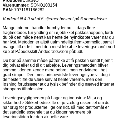
Producent:
SONO
Varenummer:
SONO103154
EAN:
7071181186282
Vurderet til
4.9
ud af 5 stjerner baseret på
6
anmeldelser
Mange internet handler frembyder nu til dags flere
fragtmetoder. En yndling er i øjeblikket pakkeshoppen, fordi
du på den måde nemt kan hente de nyindkøbte varer når du
har lyst. Metoden er altså ualmindeligt fremkommelig, samt i
mange tilfælde tilmed den mest letkøbte leveringsmanér ved
køb af Påbudsskilt Åndedrætsværn påbudt.
Du bør på samme måde påtænke at få pakken sendt hjem til
dig privat eller ud til dit arbejde. Leveringsmetoden bliver
somme tider en kende mere pebret, men endvidere i høj
grad simpel. Den mest prisbevidste leveringstype vil dog i
de fleste tilfælde være selv at hente varerne, men den
løsning forudsætter at du fysisk befinder dig nærved internet
shoppens tilholdssted.
Leveringsdygtigheden på Lager og industri > Miljø og
sikkerhed > Sikkerhedsskilte er jo vældig essentiel om du
har brug for produkterne lige om lidt, så med det formål er
det sandelig essentielt at du kigger nærmere på
leveringstiden for den aktuelle vare.