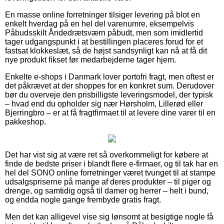
En masse online forretninger tilsiger levering på blot en
enkelt hverdag på en hel del varenumre, eksempelvis
Påbudsskilt Åndedrætsværn påbudt, men som imidlertid
tager udgangspunkt i at bestillingen placeres forud for et
fastsat klokkeslæt, så de højst sandsynligt kan nå at få dit
nye produkt fikset før medarbejderne tager hjem.
Enkelte e-shops i Danmark lover portofri fragt, men oftest er
det påkrævet at der shoppes for en konkret sum. Derudover
bør du overveje den prisbilligste leveringsmodel, der typisk
– hvad end du opholder sig nær Hørsholm, Lillerød eller
Bjerringbro – er at få fragtfirmaet til at levere dine varer til en
pakkeshop.
Det har vist sig at være ret så overkommeligt for købere at
finde de bedste priser i blandt flere e-firmaer, og til tak har en
hel del SONO online forretninger været tvunget til at stampe
udsalgspriserne på mange af deres produkter – til piger og
drenge, og samtidig også til damer og herrer – helt i bund,
og endda nogle gange frembyde gratis fragt.
Men det kan alligevel vise sig lønsomt at besigtige nogle få