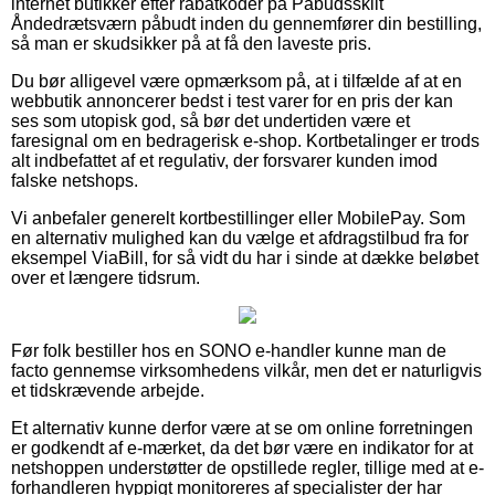
internet butikker efter rabatkoder på Påbudsskilt
Åndedrætsværn påbudt inden du gennemfører din bestilling,
så man er skudsikker på at få den laveste pris.
Du bør alligevel være opmærksom på, at i tilfælde af at en
webbutik annoncerer bedst i test varer for en pris der kan
ses som utopisk god, så bør det undertiden være et
faresignal om en bedragerisk e-shop. Kortbetalinger er trods
alt indbefattet af et regulativ, der forsvarer kunden imod
falske netshops.
Vi anbefaler generelt kortbestillinger eller MobilePay. Som
en alternativ mulighed kan du vælge et afdragstilbud fra for
eksempel ViaBill, for så vidt du har i sinde at dække beløbet
over et længere tidsrum.
Før folk bestiller hos en SONO e-handler kunne man de
facto gennemse virksomhedens vilkår, men det er naturligvis
et tidskrævende arbejde.
Et alternativ kunne derfor være at se om online forretningen
er godkendt af e-mærket, da det bør være en indikator for at
netshoppen understøtter de opstillede regler, tillige med at e-
forhandleren hyppigt monitoreres af specialister der har