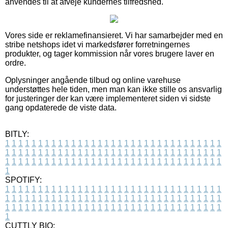
anvendes til at afveje kundernes tilfredshed.
Vores side er reklamefinansieret. Vi har samarbejder med en
stribe netshops idet vi markedsfører forretningernes
produkter, og tager kommission når vores brugere laver en
ordre.
Oplysninger angående tilbud og online varehuse
understøttes hele tiden, men man kan ikke stille os ansvarlig
for justeringer der kan være implementeret siden vi sidste
gang opdaterede de viste data.
BITLY:
1
1
1
1
1
1
1
1
1
1
1
1
1
1
1
1
1
1
1
1
1
1
1
1
1
1
1
1
1
1
1
1
1
1
1
1
1
1
1
1
1
1
1
1
1
1
1
1
1
1
1
1
1
1
1
1
1
1
1
1
1
1
1
1
1
1
1
1
1
1
1
1
1
1
1
1
1
1
1
1
1
1
1
1
1
1
1
1
1
1
1
1
1
1
1
1
1
1
1
1
SPOTIFY:
1
1
1
1
1
1
1
1
1
1
1
1
1
1
1
1
1
1
1
1
1
1
1
1
1
1
1
1
1
1
1
1
1
1
1
1
1
1
1
1
1
1
1
1
1
1
1
1
1
1
1
1
1
1
1
1
1
1
1
1
1
1
1
1
1
1
1
1
1
1
1
1
1
1
1
1
1
1
1
1
1
1
1
1
1
1
1
1
1
1
1
1
1
1
1
1
1
1
1
1
CUTTLY BIO: