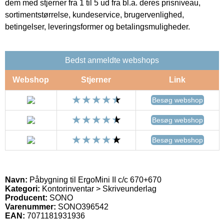
dem med stjerner fra 1 til 5 ud fra bl.a. deres prisniveau,
sortimentstørrelse, kundeservice, brugervenlighed,
betingelser, leveringsformer og betalingsmuligheder.
Bedst anmeldte webshops
Webshop
Stjerner
Link
Besøg webshop
Besøg webshop
Besøg webshop
Navn:
Påbygning til ErgoMini II c/c 670+670
Kategori:
Kontorinventar > Skriveunderlag
Producent:
SONO
Varenummer:
SONO396542
EAN:
7071181931936