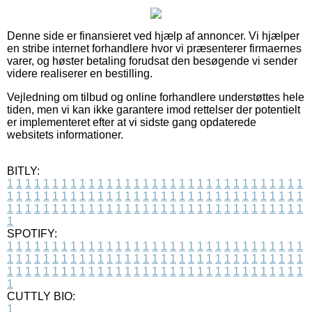
Denne side er finansieret ved hjælp af annoncer. Vi hjælper
en stribe internet forhandlere hvor vi præsenterer firmaernes
varer, og høster betaling forudsat den besøgende vi sender
videre realiserer en bestilling.
Vejledning om tilbud og online forhandlere understøttes hele
tiden, men vi kan ikke garantere imod rettelser der potentielt
er implementeret efter at vi sidste gang opdaterede
websitets informationer.
BITLY:
1
1
1
1
1
1
1
1
1
1
1
1
1
1
1
1
1
1
1
1
1
1
1
1
1
1
1
1
1
1
1
1
1
1
1
1
1
1
1
1
1
1
1
1
1
1
1
1
1
1
1
1
1
1
1
1
1
1
1
1
1
1
1
1
1
1
1
1
1
1
1
1
1
1
1
1
1
1
1
1
1
1
1
1
1
1
1
1
1
1
1
1
1
1
1
1
1
1
1
1
SPOTIFY:
1
1
1
1
1
1
1
1
1
1
1
1
1
1
1
1
1
1
1
1
1
1
1
1
1
1
1
1
1
1
1
1
1
1
1
1
1
1
1
1
1
1
1
1
1
1
1
1
1
1
1
1
1
1
1
1
1
1
1
1
1
1
1
1
1
1
1
1
1
1
1
1
1
1
1
1
1
1
1
1
1
1
1
1
1
1
1
1
1
1
1
1
1
1
1
1
1
1
1
1
CUTTLY BIO:
1