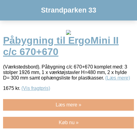
Strandparken 33
Påbygning til ErgoMini II
c/c 670+670
(Værkstedsbord). Påbygning c/c 670+670 komplet med: 3
stolper 1926 mm, 1 x værktøjstavler H=480 mm, 2 x hylde
D= 300 mm samt ophængsliste for plastkasser.
(Læs mere)
1675
kr.
(Vis fragtpris)
Læs mere »
Køb nu »