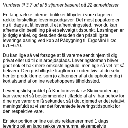
Vurderet til
3.7
ud af 5 stjerner baseret på
22
anmeldelser
En lang række internet butikker tilbyder i vore dage en
række forskellige leveringsudgaver. Det mest populære er
nu til dags at få leveret til et afhentningssted, hvor du kan
afhente din bestilling på et selvvalgt tidspunkt. Løsningen er
jo rigtig enkel, og desuden desuden den prisbilligste
leveringsløsning ved køb af Påbygning til ErgoMini II c/c
670+670.
Du kan lige så vel forsøge at få varerne sendt hjem til dig
privat eller ud til din arbejdsplads. Leveringsformen bliver
godt nok et hak mere omkostningsfuld, men lige så vel ret så
bekvem. Den prisbilligste fragtform er uden tvivl at du selv
henter produkterne, som jo afhænger af at du opholder dig i
kort afstand af online webshoppens tilholdssted.
Leveringstidspunktet på Kontorinventar > Skriveunderlag
kan være ret så bestemmende i tilfælde af at vi har behov for
dine nye varer om få sekunder, så i det øjemed er det relativt
meningsfuldt at vi ser det forventede leveringstidspunkt for
den respektive vare.
En stor portion online outlets reklamerer med 1 dags
levering på en lang række varenumre, eksempelvis