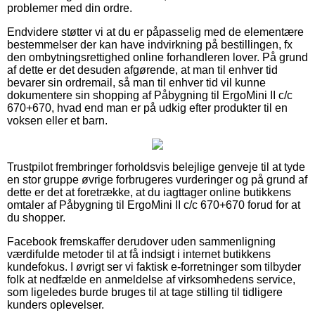
problemer med din ordre.
Endvidere støtter vi at du er påpasselig med de elementære
bestemmelser der kan have indvirkning på bestillingen, fx
den ombytningsrettighed online forhandleren lover. På grund
af dette er det desuden afgørende, at man til enhver tid
bevarer sin ordremail, så man til enhver tid vil kunne
dokumentere sin shopping af Påbygning til ErgoMini II c/c
670+670, hvad end man er på udkig efter produkter til en
voksen eller et barn.
Trustpilot frembringer forholdsvis belejlige genveje til at tyde
en stor gruppe øvrige forbrugeres vurderinger og på grund af
dette er det at foretrække, at du iagttager online butikkens
omtaler af Påbygning til ErgoMini II c/c 670+670 forud for at
du shopper.
Facebook fremskaffer derudover uden sammenligning
værdifulde metoder til at få indsigt i internet butikkens
kundefokus. I øvrigt ser vi faktisk e-forretninger som tilbyder
folk at nedfælde en anmeldelse af virksomhedens service,
som ligeledes burde bruges til at tage stilling til tidligere
kunders oplevelser.