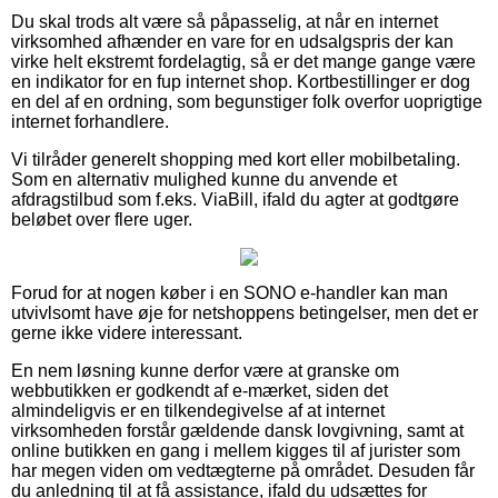
Du skal trods alt være så påpasselig, at når en internet
virksomhed afhænder en vare for en udsalgspris der kan
virke helt ekstremt fordelagtig, så er det mange gange være
en indikator for en fup internet shop. Kortbestillinger er dog
en del af en ordning, som begunstiger folk overfor uoprigtige
internet forhandlere.
Vi tilråder generelt shopping med kort eller mobilbetaling.
Som en alternativ mulighed kunne du anvende et
afdragstilbud som f.eks. ViaBill, ifald du agter at godtgøre
beløbet over flere uger.
Forud for at nogen køber i en SONO e-handler kan man
utvivlsomt have øje for netshoppens betingelser, men det er
gerne ikke videre interessant.
En nem løsning kunne derfor være at granske om
webbutikken er godkendt af e-mærket, siden det
almindeligvis er en tilkendegivelse af at internet
virksomheden forstår gældende dansk lovgivning, samt at
online butikken en gang i mellem kigges til af jurister som
har megen viden om vedtægterne på området. Desuden får
du anledning til at få assistance, ifald du udsættes for