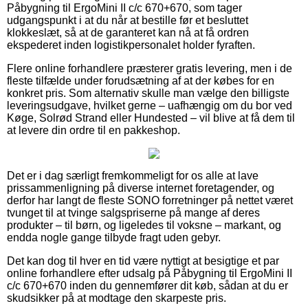
Påbygning til ErgoMini II c/c 670+670, som tager
udgangspunkt i at du når at bestille før et besluttet
klokkeslæt, så at de garanteret kan nå at få ordren
ekspederet inden logistikpersonalet holder fyraften.
Flere online forhandlere præsterer gratis levering, men i de
fleste tilfælde under forudsætning af at der købes for en
konkret pris. Som alternativ skulle man vælge den billigste
leveringsudgave, hvilket gerne – uafhængig om du bor ved
Køge, Solrød Strand eller Hundested – vil blive at få dem til
at levere din ordre til en pakkeshop.
Det er i dag særligt fremkommeligt for os alle at lave
prissammenligning på diverse internet foretagender, og
derfor har langt de fleste SONO forretninger på nettet været
tvunget til at tvinge salgspriserne på mange af deres
produkter – til børn, og ligeledes til voksne – markant, og
endda nogle gange tilbyde fragt uden gebyr.
Det kan dog til hver en tid være nyttigt at besigtige et par
online forhandlere efter udsalg på Påbygning til ErgoMini II
c/c 670+670 inden du gennemfører dit køb, sådan at du er
skudsikker på at modtage den skarpeste pris.