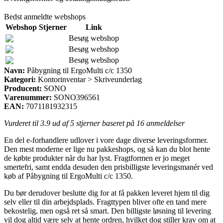
Bedst anmeldte webshops
Webshop
Stjerner
Link
Besøg webshop
Besøg webshop
Besøg webshop
Navn:
Påbygning til ErgoMulti c/c 1350
Kategori:
Kontorinventar > Skriveunderlag
Producent:
SONO
Varenummer:
SONO396561
EAN:
7071181932315
Vurderet til
3.9
ud af 5 stjerner baseret på
16
anmeldelser
En del e-forhandlere udlover i vore dage diverse leveringsformer.
Den mest moderne er lige nu pakkeshops, og så kan du blot hente
de købte produkter når du har lyst. Fragtformen er jo meget
smertefri, samt endda desuden den prisbilligste leveringsmanér ved
køb af Påbygning til ErgoMulti c/c 1350.
Du bør derudover beslutte dig for at få pakken leveret hjem til dig
selv eller til din arbejdsplads. Fragttypen bliver ofte en tand mere
bekostelig, men også ret så smart. Den billigste løsning til levering
vil dog altid være selv at hente ordren, hvilket dog stiller krav om at