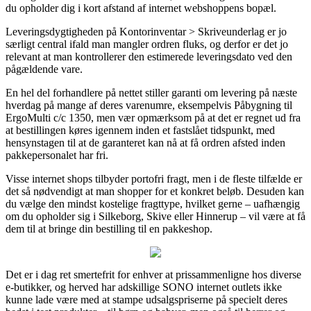
du opholder dig i kort afstand af internet webshoppens bopæl.
Leveringsdygtigheden på Kontorinventar > Skriveunderlag er jo
særligt central ifald man mangler ordren fluks, og derfor er det jo
relevant at man kontrollerer den estimerede leveringsdato ved den
pågældende vare.
En hel del forhandlere på nettet stiller garanti om levering på næste
hverdag på mange af deres varenumre, eksempelvis Påbygning til
ErgoMulti c/c 1350, men vær opmærksom på at det er regnet ud fra
at bestillingen køres igennem inden et fastslået tidspunkt, med
hensynstagen til at de garanteret kan nå at få ordren afsted inden
pakkepersonalet har fri.
Visse internet shops tilbyder portofri fragt, men i de fleste tilfælde er
det så nødvendigt at man shopper for et konkret beløb. Desuden kan
du vælge den mindst kostelige fragttype, hvilket gerne – uafhængig
om du opholder sig i Silkeborg, Skive eller Hinnerup – vil være at få
dem til at bringe din bestilling til en pakkeshop.
Det er i dag ret smertefrit for enhver at prissammenligne hos diverse
e-butikker, og herved har adskillige SONO internet outlets ikke
kunne lade være med at stampe udsalgspriserne på specielt deres