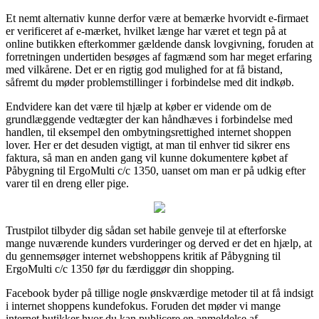
Et nemt alternativ kunne derfor være at bemærke hvorvidt e-firmaet
er verificeret af e-mærket, hvilket længe har været et tegn på at
online butikken efterkommer gældende dansk lovgivning, foruden at
forretningen undertiden besøges af fagmænd som har meget erfaring
med vilkårene. Det er en rigtig god mulighed for at få bistand,
såfremt du møder problemstillinger i forbindelse med dit indkøb.
Endvidere kan det være til hjælp at køber er vidende om de
grundlæggende vedtægter der kan håndhæves i forbindelse med
handlen, til eksempel den ombytningsrettighed internet shoppen
lover. Her er det desuden vigtigt, at man til enhver tid sikrer ens
faktura, så man en anden gang vil kunne dokumentere købet af
Påbygning til ErgoMulti c/c 1350, uanset om man er på udkig efter
varer til en dreng eller pige.
Trustpilot tilbyder dig sådan set habile genveje til at efterforske
mange nuværende kunders vurderinger og derved er det en hjælp, at
du gennemsøger internet webshoppens kritik af Påbygning til
ErgoMulti c/c 1350 før du færdiggør din shopping.
Facebook byder på tillige nogle ønskværdige metoder til at få indsigt
i internet shoppens kundefokus. Foruden det møder vi mange
internet butikker hvor du kan publicere en anmeldelse af