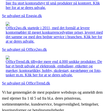
lige fra stort kontorudstyr til små produkter på kontoret. Klik
her for at se deres udvalg.
Se udvalget på Engsig.dk
Office2go.dk startede i 2011, med det formål at levere
kontormøbler til meget konkurrencedygtige priser, leveret med
det samme og med den bedste service i branchen. Klik her for
at se deres udvalg.
Se udvalget på Office2go.dk
OfficeTrend.dk tilbyder mere end 4.000 unikke produkter. De
har et bredt udvalg af elektronik, emballage, etiketter og
mærker, kontorartikler, hobby, skolestart, gæstebøger og foto,
tasker m.m. Klik her for at se deres udvalg.
Se udvalget på OfficeTrend.dk
Vi har gennemgået de mest populære webshops og anmeldt dem
med stjerner fra 1 til 5 ud fra bl.a. deres prisniveau,
sortimentstørrelse, kundeservice, brugervenlighed, betingelser,
leveringsformer og betalingsmuligheder.