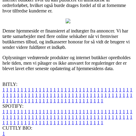
ordreforløbet, hvilket også burde drages fordel af til at fornemme
hvor tilfredse kunderne er.
Denne hjemmeside er finansieret af indtægter fra annoncer. Vi har
tætte samarbejder med flere online selskaber når vi fremviser
butikkernes tilbud, og indkasserer honorar for så vidt de brugere vi
sender videre fuldfører et indkøb.
Oplysninger vedrørende produkter og internet butikker opretholdes
hele tiden, men vi påtager os ikke ansvaret for reguleringer der er
blevet lavet efter seneste opdatering af hjemmesidens data.
BITLY:
1
1
1
1
1
1
1
1
1
1
1
1
1
1
1
1
1
1
1
1
1
1
1
1
1
1
1
1
1
1
1
1
1
1
1
1
1
1
1
1
1
1
1
1
1
1
1
1
1
1
1
1
1
1
1
1
1
1
1
1
1
1
1
1
1
1
1
1
1
1
1
1
1
1
1
1
1
1
1
1
1
1
1
1
1
1
1
1
1
1
1
1
1
1
1
1
1
1
1
1
SPOTIFY:
1
1
1
1
1
1
1
1
1
1
1
1
1
1
1
1
1
1
1
1
1
1
1
1
1
1
1
1
1
1
1
1
1
1
1
1
1
1
1
1
1
1
1
1
1
1
1
1
1
1
1
1
1
1
1
1
1
1
1
1
1
1
1
1
1
1
1
1
1
1
1
1
1
1
1
1
1
1
1
1
1
1
1
1
1
1
1
1
1
1
1
1
1
1
1
1
1
1
1
1
CUTTLY BIO:
1