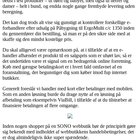
bedst i test produkter – til børn og babyer, men også til herrer og
damer – helt i bund, og endda nogle gange frembyde levering uden
beregning.
Det kan dog trods alt vise sig gunstigt at kontrollere forskellige e-
forhandlere efter udsalg på Påbygning til ErgoMulti c/c 1350 inden
du gennemfører din bestilling, så man er på den sikre side med at
skaffe sig den mindst kostelige pris.
Du skal alligevel være opmærksom på, at i tilfælde af at en e-
handler afhænder et produkt til en salgspris som er uhørt lav, så er
det undertiden være et signal om en bedragerisk online forretning.
Køb med gængse betalingskort er i hvert fald omfavnet af en
foranstaltning, der begunstiger dig som køber imod fup internet
butikker.
Generelt foreslår vi handler med kort eller betalinger med mobilen.
Som en anden løsning burde du drage nytte af en løsning på
afbetaling som eksempelvis ViaBill, i tilfælde af at du tilstræber at
finansiere betalingen af flere omgange.
Inden nogen shopper på en SONO webbutik bør de principielt gøre
sig bekendt med indholdet af webbutikkens handelsbetingelser, det
er dog almindeligvis ikke super spændende.