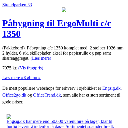
Strandparken 33
Påbygning til ErgoMulti c/c
1350
(Pakkebord). Påbygning c/c 1350 komplet med: 2 stolper 1926 mm,
2 hylder, 6 stk. skilleplader, aksel for papirsrulle og pap samt
skæreaggregat.
(Læs mere)
7075
kr.
(Vis fragtpris)
Læs mere »
Køb nu »
De mest populære webshops for erhverv i øjeblikket er
Engsig.dk
,
Office2go.dk
og
OfficeTrend.dk
, som alle har et stort sortiment til
gode priser.
Engsig.dk har mere end 50.000 varenumre på lager, klar til
hurtig levering indenfor få dage. Sortimentet spænder bredt,