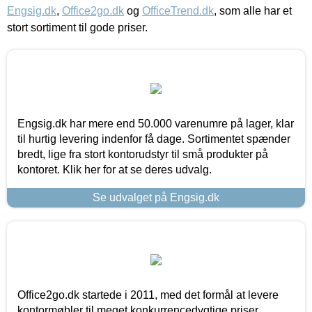
Engsig.dk
,
Office2go.dk
og
OfficeTrend.dk
, som alle har et
stort sortiment til gode priser.
Engsig.dk har mere end 50.000 varenumre på lager, klar
til hurtig levering indenfor få dage. Sortimentet spænder
bredt, lige fra stort kontorudstyr til små produkter på
kontoret. Klik her for at se deres udvalg.
Se udvalget på Engsig.dk
Office2go.dk startede i 2011, med det formål at levere
kontormøbler til meget konkurrencedygtige priser,