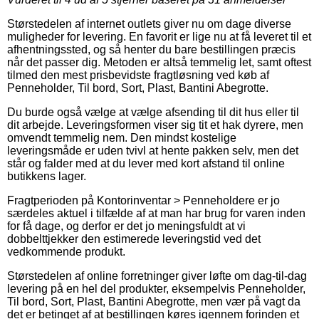
Størstedelen af internet outlets giver nu om dage diverse
muligheder for levering. En favorit er lige nu at få leveret til et
afhentningssted, og så henter du bare bestillingen præcis
når det passer dig. Metoden er altså temmelig let, samt oftest
tilmed den mest prisbevidste fragtløsning ved køb af
Penneholder, Til bord, Sort, Plast, Bantini Abegrotte.
Du burde også vælge at vælge afsending til dit hus eller til
dit arbejde. Leveringsformen viser sig tit et hak dyrere, men
omvendt temmelig nem. Den mindst kostelige
leveringsmåde er uden tvivl at hente pakken selv, men det
står og falder med at du lever med kort afstand til online
butikkens lager.
Fragtperioden på Kontorinventar > Penneholdere er jo
særdeles aktuel i tilfælde af at man har brug for varen inden
for få dage, og derfor er det jo meningsfuldt at vi
dobbelttjekker den estimerede leveringstid ved det
vedkommende produkt.
Størstedelen af online forretninger giver løfte om dag-til-dag
levering på en hel del produkter, eksempelvis Penneholder,
Til bord, Sort, Plast, Bantini Abegrotte, men vær på vagt da
det er betinget af at bestillingen køres igennem forinden et