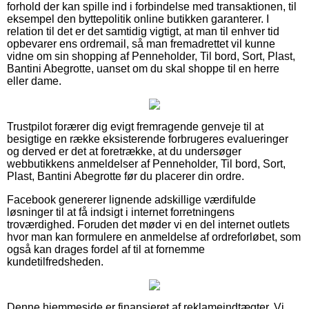
forhold der kan spille ind i forbindelse med transaktionen, til
eksempel den byttepolitik online butikken garanterer. I
relation til det er det samtidig vigtigt, at man til enhver tid
opbevarer ens ordremail, så man fremadrettet vil kunne
vidne om sin shopping af Penneholder, Til bord, Sort, Plast,
Bantini Abegrotte, uanset om du skal shoppe til en herre
eller dame.
Trustpilot forærer dig evigt fremragende genveje til at
besigtige en række eksisterende forbrugeres evalueringer
og derved er det at foretrække, at du undersøger
webbutikkens anmeldelser af Penneholder, Til bord, Sort,
Plast, Bantini Abegrotte før du placerer din ordre.
Facebook genererer lignende adskillige værdifulde
løsninger til at få indsigt i internet forretningens
troværdighed. Foruden det møder vi en del internet outlets
hvor man kan formulere en anmeldelse af ordreforløbet, som
også kan drages fordel af til at fornemme
kundetilfredsheden.
Denne hjemmeside er finansieret af reklameindtægter. Vi