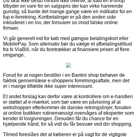
Du skal ikke desto mindre ikke overse, at ifald en e-shop
tilbyder en vare for en salgspris der kan virke hamrende
gunstig, så burde det mange gange være en indikator for en
fup e-forretning. Kortbetalinger er på den anden side
inkluderet i en lov, der forsvarer os imod falske online
firmaer.
Vi går generelt ind for køb med gængse betalingskort eller
MobilePay. Som alternativ bør du vælge et afbetalingstilbud
fra fx ViaBill, når du foretrækker at finansiere prisen af flere
omgange.
Forud for at nogen bestiller i en Bantini shop behøver de
faktisk gennemlæse e-shoppens forretningsaftale, men det
er i mange tilfælde ikke super interessant.
Et andet forslag kan derfor være at kontrollere om e-handlen
er støttet af e-mærket, som bør være en påvisning af at
webshoppen efterkommer de danske retningslinjer, foruden
at online butikken rutinemæssigt overvåges af eksperter som
kender til lovgivningen. Desuden får du chance for en
hjælpende hånd, for så vidt du får besvær ved din shopping.
Tilmed foreslåes det at køberen er på vagt for de vigtigste