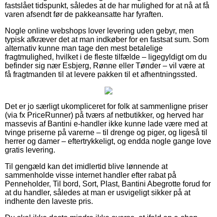
fastslået tidspunkt, således at de har mulighed for at nå at få
varen afsendt før de pakkeansatte har fyraften.
Nogle online webshops lover levering uden gebyr, men
typisk afkræver det at man indkøber for en fastsat sum. Som
alternativ kunne man tage den mest betalelige
fragtmulighed, hvilket i de fleste tilfælde – ligegyldigt om du
befinder sig nær Esbjerg, Rønne eller Tønder – vil være at
få fragtmanden til at levere pakken til et afhentningssted.
Det er jo særligt ukompliceret for folk at sammenligne priser
(via fx PriceRunner) på tværs af netbutikker, og herved har
massevis af Bantini e-handler ikke kunne lade være med at
tvinge priserne på varerne – til drenge og piger, og ligeså til
herrer og damer – eftertrykkeligt, og endda nogle gange love
gratis levering.
Til gengæld kan det imidlertid blive lønnende at
sammenholde visse internet handler efter rabat på
Penneholder, Til bord, Sort, Plast, Bantini Abegrotte forud for
at du handler, således at man er usvigeligt sikker på at
indhente den laveste pris.