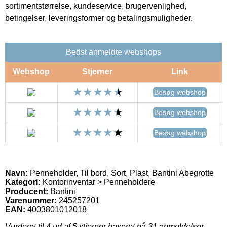
sortimentstørrelse, kundeservice, brugervenlighed,
betingelser, leveringsformer og betalingsmuligheder.
Bedst anmeldte webshops
Webshop
Stjerner
Link
Besøg webshop
Besøg webshop
Besøg webshop
Navn:
Penneholder, Til bord, Sort, Plast, Bantini Abegrotte
Kategori:
Kontorinventar > Penneholdere
Producent:
Bantini
Varenummer:
245257201
EAN:
4003801012018
Vurderet til
4
ud af 5 stjerner baseret på
31
anmeldelser